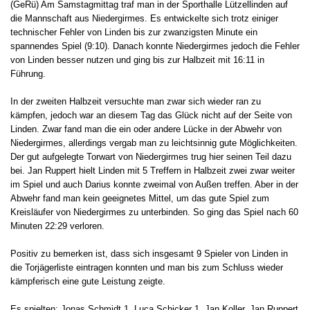
(GeRü) Am Samstagmittag traf man in der Sporthalle Lützellinden auf
die Mannschaft aus Niedergirmes. Es entwickelte sich trotz einiger
technischer Fehler von Linden bis zur zwanzigsten Minute ein
spannendes Spiel (9:10). Danach konnte Niedergirmes jedoch die Fehler
von Linden besser nutzen und ging bis zur Halbzeit mit 16:11 in
Führung.
In der zweiten Halbzeit versuchte man zwar sich wieder ran zu
kämpfen, jedoch war an diesem Tag das Glück nicht auf der Seite von
Linden. Zwar fand man die ein oder andere Lücke in der Abwehr von
Niedergirmes, allerdings vergab man zu leichtsinnig gute Möglichkeiten.
Der gut aufgelegte Torwart von Niedergirmes trug hier seinen Teil dazu
bei. Jan Ruppert hielt Linden mit 5 Treffern in Halbzeit zwei zwar weiter
im Spiel und auch Darius konnte zweimal von Außen treffen. Aber in der
Abwehr fand man kein geeignetes Mittel, um das gute Spiel zum
Kreisläufer von Niedergirmes zu unterbinden. So ging das Spiel nach 60
Minuten 22:29 verloren.
Positiv zu bemerken ist, dass sich insgesamt 9 Spieler von Linden in
die Torjägerliste eintragen konnten und man bis zum Schluss wieder
kämpferisch eine gute Leistung zeigte.
Es spielten: Jonas Schmidt 1, Luca Schicker 1, Jan Koller, Jan Ruppert