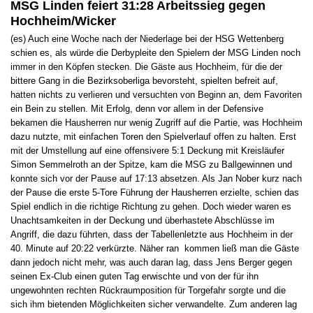
MSG Linden feiert 31:28 Arbeitssieg gegen
Hochheim/Wicker
(es) Auch eine Woche nach der Niederlage bei der HSG Wettenberg
schien es, als würde die Derbypleite den Spielern der MSG Linden noch
immer in den Köpfen stecken. Die Gäste aus Hochheim, für die der
bittere Gang in die Bezirksoberliga bevorsteht, spielten befreit auf,
hatten nichts zu verlieren und versuchten von Beginn an, dem Favoriten
ein Bein zu stellen. Mit Erfolg, denn vor allem in der Defensive
bekamen die Hausherren nur wenig Zugriff auf die Partie, was Hochheim
dazu nutzte, mit einfachen Toren den Spielverlauf offen zu halten. Erst
mit der Umstellung auf eine offensivere 5:1 Deckung mit Kreisläufer
Simon Semmelroth an der Spitze, kam die MSG zu Ballgewinnen und
konnte sich vor der Pause auf 17:13 absetzen. Als Jan Nober kurz nach
der Pause die erste 5-Tore Führung der Hausherren erzielte, schien das
Spiel endlich in die richtige Richtung zu gehen. Doch wieder waren es
Unachtsamkeiten in der Deckung und überhastete Abschlüsse im
Angriff, die dazu führten, dass der Tabellenletzte aus Hochheim in der
40. Minute auf 20:22 verkürzte. Näher ran kommen ließ man die Gäste
dann jedoch nicht mehr, was auch daran lag, dass Jens Berger gegen
seinen Ex-Club einen guten Tag erwischte und von der für ihn
ungewohnten rechten Rückraumposition für Torgefahr sorgte und die
sich ihm bietenden Möglichkeiten sicher verwandelte. Zum anderen lag