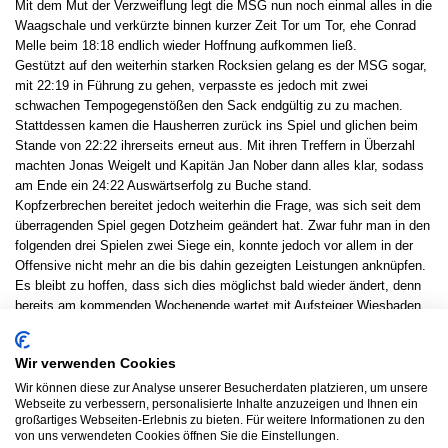
Mit dem Mut der Verzweiflung legt die MSG nun noch einmal alles in die
Waagschale und verkürzte binnen kurzer Zeit Tor um Tor, ehe Conrad
Melle beim 18:18 endlich wieder Hoffnung aufkommen ließ.
Gestützt auf den weiterhin starken Rocksien gelang es der MSG sogar,
mit 22:19 in Führung zu gehen, verpasste es jedoch mit zwei
schwachen Tempogegenstößen den Sack endgültig zu zu machen.
Stattdessen kamen die Hausherren zurück ins Spiel und glichen beim
Stande von 22:22 ihrerseits erneut aus. Mit ihren Treffern in Überzahl
machten Jonas Weigelt und Kapitän Jan Nober dann alles klar, sodass
am Ende ein 24:22 Auswärtserfolg zu Buche stand.
Kopfzerbrechen bereitet jedoch weiterhin die Frage, was sich seit dem
überragenden Spiel gegen Dotzheim geändert hat. Zwar fuhr man in den
folgenden drei Spielen zwei Siege ein, konnte jedoch vor allem in der
Offensive nicht mehr an die bis dahin gezeigten Leistungen anknüpfen.
Es bleibt zu hoffen, dass sich dies möglichst bald wieder ändert, denn
bereits am kommenden Wochenende wartet mit Aufsteiger Wiesbaden
eine Mannschaft , die sich nach anfänglichen Schwierigkeiten in der
Liga mittlerweile zu einem unangenehmen Gegner entwickelt hat und
Wir verwenden Cookies
nicht zu Unrecht bis auf Platz fünf der Tabelle vorgerückt ist.
Es spielten: Rocksien, Kaiser; Nober 5, Jung 2, Semmelroth 3,
Wir können diese zur Analyse unserer Besucherdaten platzieren, um unsere
Webseite zu verbessern, personalisierte Inhalte anzuzeigen und Ihnen ein
Mühlhans 1, Melle 1, Walter 1, Deimer 1, Berger 1, Weigelt 3/1,
großartiges Webseiten-Erlebnis zu bieten. Für weitere Informationen zu den
Andermann 4, Schuchmann 3/3.
von uns verwendeten Cookies öffnen Sie die Einstellungen.