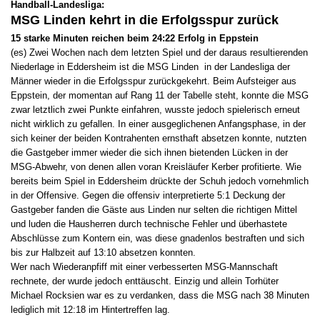
Handball-Landesliga:
MSG Linden kehrt in die Erfolgsspur zurück
15 starke Minuten reichen beim 24:22 Erfolg in Eppstein
(es) Zwei Wochen nach dem letzten Spiel und der daraus resultierenden
Niederlage in Eddersheim ist die MSG Linden in der Landesliga der
Männer wieder in die Erfolgsspur zurückgekehrt. Beim Aufsteiger aus
Eppstein, der momentan auf Rang 11 der Tabelle steht, konnte die MSG
zwar letztlich zwei Punkte einfahren, wusste jedoch spielerisch erneut
nicht wirklich zu gefallen. In einer ausgeglichenen Anfangsphase, in der
sich keiner der beiden Kontrahenten ernsthaft absetzen konnte, nutzten
die Gastgeber immer wieder die sich ihnen bietenden Lücken in der
MSG-Abwehr, von denen allen voran Kreisläufer Kerber profitierte. Wie
bereits beim Spiel in Eddersheim drückte der Schuh jedoch vornehmlich
in der Offensive. Gegen die offensiv interpretierte 5:1 Deckung der
Gastgeber fanden die Gäste aus Linden nur selten die richtigen Mittel
und luden die Hausherren durch technische Fehler und überhastete
Abschlüsse zum Kontern ein, was diese gnadenlos bestraften und sich
bis zur Halbzeit auf 13:10 absetzen konnten.
Wer nach Wiederanpfiff mit einer verbesserten MSG-Mannschaft
rechnete, der wurde jedoch enttäuscht. Einzig und allein Torhüter
Michael Rocksien war es zu verdanken, dass die MSG nach 38 Minuten
lediglich mit 12:18 im Hintertreffen lag.