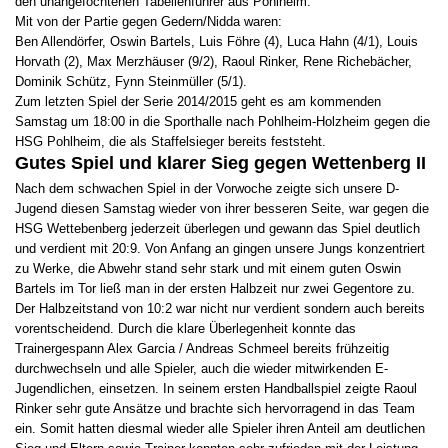
den unangefochtenen Tabellenführer aus Pohlheim.
Mit von der Partie gegen Gedern/Nidda waren:
Ben Allendörfer, Oswin Bartels, Luis Föhre (4), Luca Hahn (4/1), Louis
Horvath (2), Max Merzhäuser (9/2), Raoul Rinker, Rene Richebächer,
Dominik Schütz, Fynn Steinmüller (5/1).
Zum letzten Spiel der Serie 2014/2015 geht es am kommenden
Samstag um 18:00 in die Sporthalle nach Pohlheim-Holzheim gegen die
HSG Pohlheim, die als Staffelsieger bereits feststeht.
Gutes Spiel und klarer Sieg gegen Wettenberg II
Nach dem schwachen Spiel in der Vorwoche zeigte sich unsere D-
Jugend diesen Samstag wieder von ihrer besseren Seite, war gegen die
HSG Wettebenberg jederzeit überlegen und gewann das Spiel deutlich
und verdient mit 20:9. Von Anfang an gingen unsere Jungs konzentriert
zu Werke, die Abwehr stand sehr stark und mit einem guten Oswin
Bartels im Tor ließ man in der ersten Halbzeit nur zwei Gegentore zu.
Der Halbzeitstand von 10:2 war nicht nur verdient sondern auch bereits
vorentscheidend. Durch die klare Überlegenheit konnte das
Trainergespann Alex Garcia / Andreas Schmeel bereits frühzeitig
durchwechseln und alle Spieler, auch die wieder mitwirkenden E-
Jugendlichen, einsetzen. In seinem ersten Handballspiel zeigte Raoul
Rinker sehr gute Ansätze und brachte sich hervorragend in das Team
ein. Somit hatten diesmal wieder alle Spieler ihren Anteil am deutlichen