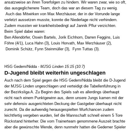
ansatzweise an ihren Torerfolgen zu hindern. Wir waren zwar, wie so oft,
das ausgeglichenere Team, doch das war an diesem Tag zu wenig.
Auch das Mitwirken von Max Merzhäuser, der in der Vorrunde lange
verletzt aussetzen musste, konnte die Niederlage nicht verhindern.
Zudem mussten wir krankheitsbedingt auf Jannik Pflur verzichten.
Beim Spiel dabei waren:
Ben Allendörfer, Oswin Bartels, Jorik Eichhorn, Darren Feggins, Luis
Föhre (4/1), Luca Hahn (3), Louis Horvath, Max Merzhäuser (2),
Dominik Schütz, Fynn Steinmüller (3), Fynn Tuttas (3).
HSG Gedern/Nidda -
MJSG Linden 15:15 (10:7)
D-Jugend bleibt weiterhin ungeschlagen
Auch nach dem Spiel gegen die HSG Gedern/Nidda bleibt die D-Jugend
der MJSG Linden ungeschlagen und verteidigt die Tabellenführung in
der Bezirksliga A. Zu Beginn des Spiels sah es allerdings überhaupt
nicht nach einem Punktgewinn aus, denn unsere Jungs kamen mit der
sehr defensiv ausgerichteten Deckung der Gastgeber überhaupt nicht
zurecht. Da die aufwendig herausgespielten Wurfchancen zudem
leichtfertig vergeben wurden, lief die Mannschaft schnell einem 5 Tore
Rückstand hinterher. Die vom Trainerteam genommene Auszeit brachte
aber die gewünschte Wende, denn nunmehr hatten die Gederner Spieler