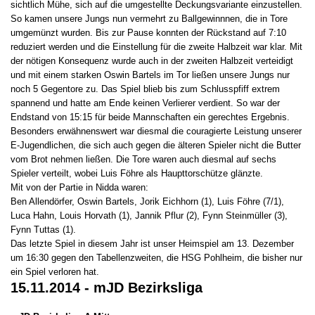
sichtlich Mühe, sich auf die umgestellte Deckungsvariante einzustellen.
So kamen unsere Jungs nun vermehrt zu Ballgewinnnen, die in Tore
umgemünzt wurden. Bis zur Pause konnten der Rückstand auf 7:10
reduziert werden und die Einstellung für die zweite Halbzeit war klar. Mit
der nötigen Konsequenz wurde auch in der zweiten Halbzeit verteidigt
und mit einem starken Oswin Bartels im Tor ließen unsere Jungs nur
noch 5 Gegentore zu. Das Spiel blieb bis zum Schlusspfiff extrem
spannend und hatte am Ende keinen Verlierer verdient. So war der
Endstand von 15:15 für beide Mannschaften ein gerechtes Ergebnis.
Besonders erwähnenswert war diesmal die couragierte Leistung unserer
E-Jugendlichen, die sich auch gegen die älteren Spieler nicht die Butter
vom Brot nehmen ließen. Die Tore waren auch diesmal auf sechs
Spieler verteilt, wobei Luis Föhre als Haupttorschütze glänzte.
Mit von der Partie in Nidda waren:
Ben Allendörfer, Oswin Bartels, Jorik Eichhorn (1), Luis Föhre (7/1),
Luca Hahn, Louis Horvath (1), Jannik Pflur (2), Fynn Steinmüller (3),
Fynn Tuttas (1).
Das letzte Spiel in diesem Jahr ist unser Heimspiel am 13. Dezember
um 16:30 gegen den Tabellenzweiten, die HSG Pohlheim, die bisher nur
ein Spiel verloren hat.
15.11.2014 - mJD Bezirksliga