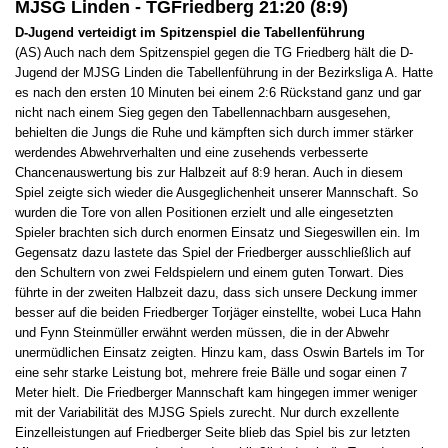
MJSG Linden - TGFriedberg 21:20 (8:9)
D-Jugend verteidigt im Spitzenspiel die Tabellenführung
(AS) Auch nach dem Spitzenspiel gegen die TG Friedberg hält die D-
Jugend der MJSG Linden die Tabellenführung in der Bezirksliga A. Hatte
es nach den ersten 10 Minuten bei einem 2:6 Rückstand ganz und gar
nicht nach einem Sieg gegen den Tabellennachbarn ausgesehen,
behielten die Jungs die Ruhe und kämpften sich durch immer stärker
werdendes Abwehrverhalten und eine zusehends verbesserte
Chancenauswertung bis zur Halbzeit auf 8:9 heran. Auch in diesem
Spiel zeigte sich wieder die Ausgeglichenheit unserer Mannschaft. So
wurden die Tore von allen Positionen erzielt und alle eingesetzten
Spieler brachten sich durch enormen Einsatz und Siegeswillen ein. Im
Gegensatz dazu lastete das Spiel der Friedberger ausschließlich auf
den Schultern von zwei Feldspielern und einem guten Torwart. Dies
führte in der zweiten Halbzeit dazu, dass sich unsere Deckung immer
besser auf die beiden Friedberger Torjäger einstellte, wobei Luca Hahn
und Fynn Steinmüller erwähnt werden müssen, die in der Abwehr
unermüdlichen Einsatz zeigten. Hinzu kam, dass Oswin Bartels im Tor
eine sehr starke Leistung bot, mehrere freie Bälle und sogar einen 7
Meter hielt. Die Friedberger Mannschaft kam hingegen immer weniger
mit der Variabilität des MJSG Spiels zurecht. Nur durch exzellente
Einzelleistungen auf Friedberger Seite blieb das Spiel bis zur letzten