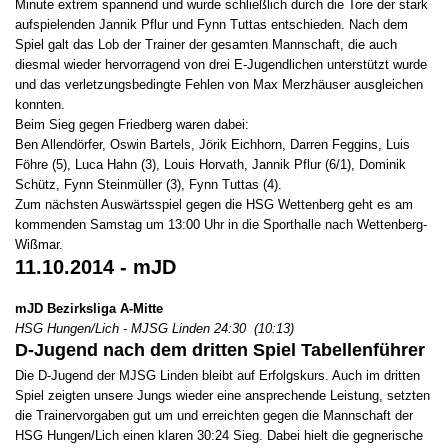
Minute extrem spannend und wurde schließlich durch die Tore der stark
aufspielenden Jannik Pflur und Fynn Tuttas entschieden. Nach dem
Spiel galt das Lob der Trainer der gesamten Mannschaft, die auch
diesmal wieder hervorragend von drei E-Jugendlichen unterstützt wurde
und das verletzungsbedingte Fehlen von Max Merzhäuser ausgleichen
konnten.
Beim Sieg gegen Friedberg waren dabei:
Ben Allendörfer, Oswin Bartels, Jörik Eichhorn, Darren Feggins, Luis
Föhre (5), Luca Hahn (3), Louis Horvath, Jannik Pflur (6/1), Dominik
Schütz, Fynn Steinmüller (3), Fynn Tuttas (4).
Zum nächsten Auswärtsspiel gegen die HSG Wettenberg geht es am
kommenden Samstag um 13:00 Uhr in die Sporthalle nach Wettenberg-
Wißmar.
11.10.2014 - mJD
mJD Bezirksliga A-Mitte
HSG Hungen/Lich - MJSG Linden 24:30 (10:13)
D-Jugend nach dem dritten Spiel Tabellenführer
Die D-Jugend der MJSG Linden bleibt auf Erfolgskurs. Auch im dritten
Spiel zeigten unsere Jungs wieder eine ansprechende Leistung, setzten
die Trainervorgaben gut um und erreichten gegen die Mannschaft der
HSG Hungen/Lich einen klaren 30:24 Sieg. Dabei hielt die gegnerische