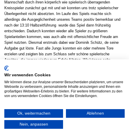
Mannschaft durch ihren körperlich wie spielerisch überragenden
Kreisspieler zunächst gut mit und wir konnten uns trotz spielerischer
Überlegenheit nicht absetzten. Im Laufe des Spiels machte sich
allerdings die Ausgeglichenheit unseres Teams positiv bemerkbar und
nach der 13:10 Halbzeitführung wurde das Spiel dann frühzeitig
entschieden. Dadurch konnten wieder alle Spieler zu größeren
Spielanteilen kommen, was auch alle mit offensichtlicher Freude am
Spiel nutzten. Diesmal erstmals dabei war Dominik Schütz, de seine
Aufgabe gut löste. Fast alle Jungs konnten ein oder mehrere Tore
erzielen und zeigten bis zum Schluss sehr schöne spielerische
Ansätze, die immer wieder zum Erfolg führten. Wir können sehr
gespannt auf die nächsten Spiel nach den Herbstferien sein. Im
nächsten Heimspiel am 09. November geht es gegen den
Wir verwenden Cookies
Tabellenzweiten aus Friedberg, also ein echtes Spitzenspiel.
Wir können diese zur Analyse unserer Besucherdaten platzieren, um unsere
Beim Spiel waren dabei:
Webseite zu verbessern, personalisierte Inhalte anzuzeigen und Ihnen ein
Ben Allendörfer (1), Oswin Bartels, Darren Feggins (3), Luis Föhre (7),
großartiges Webseiten-Erlebnis zu bieten. Für weitere Informationen zu den
Luca Hahn (3), Louis Horvath, Max Merzhäuser (5), Jannik Pflur (3),
von uns verwendeten Cookies öffnen Sie die Einstellungen.
Dominik Schütz, Fynn Steinmüller (3), Fynn Tuttas (6)
Ok, weitermachen
Ablehnen
© 2026 HSG LINDEN HANDBALL
Nein, anpassen