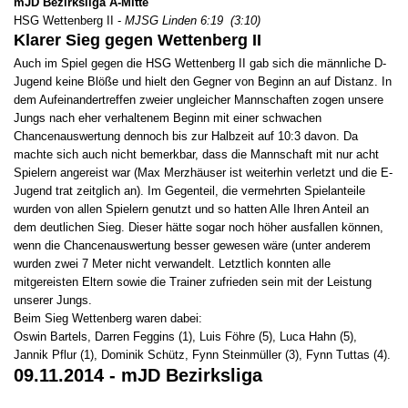
mJD Bezirksliga A-Mitte
HSG Wettenberg II -
MJSG Linden 6:19 (3:10)
Klarer Sieg gegen Wettenberg II
Auch im Spiel gegen die HSG Wettenberg II gab sich die männliche D-
Jugend keine Blöße und hielt den Gegner von Beginn an auf Distanz. In
dem Aufeinandertreffen zweier ungleicher Mannschaften zogen unsere
Jungs nach eher verhaltenem Beginn mit einer schwachen
Chancenauswertung dennoch bis zur Halbzeit auf 10:3 davon. Da
machte sich auch nicht bemerkbar, dass die Mannschaft mit nur acht
Spielern angereist war (Max Merzhäuser ist weiterhin verletzt und die E-
Jugend trat zeitglich an). Im Gegenteil, die vermehrten Spielanteile
wurden von allen Spielern genutzt und so hatten Alle Ihren Anteil an
dem deutlichen Sieg. Dieser hätte sogar noch höher ausfallen können,
wenn die Chancenauswertung besser gewesen wäre (unter anderem
wurden zwei 7 Meter nicht verwandelt. Letztlich konnten alle
mitgereisten Eltern sowie die Trainer zufrieden sein mit der Leistung
unserer Jungs.
Beim Sieg Wettenberg waren dabei:
Oswin Bartels, Darren Feggins (1), Luis Föhre (5), Luca Hahn (5),
Jannik Pflur (1), Dominik Schütz, Fynn Steinmüller (3), Fynn Tuttas (4).
09.11.2014 - mJD Bezirksliga