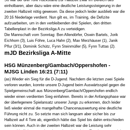
einholbaren, aber dazu wäre eine deutliche Leistungssteigerung in der
zweiten Halbzeit nötig gewesen. Da diese jedoch leider ausblieb war die
20:16 Niederlage verdient. Nun gilt es, im Training, die Defizite
aufzuarbeiten, um in den verbleibenden drei Spielen, den dritten
Tabellenplast in der Bezirksliga A zu verteidigen.
Die Mannschaft vom Sonntag: Ben Allendörfer, Oswin Bartels, Jorik
Eichhorn (3), Luis Föhre, Luca Hahn (2), Max Merzhäuser (1), Janik
Pflur (3/1), Dominik Schütz, Fynn Steinmüller (5), Fynn Tuttas (2).
mJD Bezirksliga A-Mitte
HSG Münzenberg/Gambach/Oppershofen -
MJSG Linden 16:21 (7:11)
(as) Wieder ein Sieg für die D-Jugend. Nachdem die letzten zwei Spiele
verloren wurden, konnte unsere D-Jugend beim Auswärtsspiel gegen die
Spielgemeinschaft aus Münzenberg/Gambach/Oppershofen endlich
wieder einen verdienten Sieg einfahren. Bereits in der Anfangsphase war
der überlegenere Spielansatz unserer Jungs zu erkennen, doch leider
ließ wieder einmal die mangelhafte Chancenauswertung eine deutliche
Führung nicht zu. So setzte man sich langsam aber sicher bis zur
Halbzeit auf 4 Tore ab, eigentlich hätte das Spiel bis dahin entschieden
sein können. Auch in der zweiten Halbzeit war die Leistung sehr