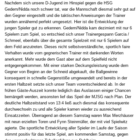
Nachdem sich unsere D-Jugend im Hinspiel gegen die HSG
Gedern/Nidda noch schwer tat, war die Mannschaft diesmal sehr gut auf
den Gegner eingestellt und die taktischen Anweisungen der Trainer
wurden annähernd perfekt umgesetzt. Hier ist die Entwicklung der
jungen Spieler gut zu erkennen. Gedern/Nidda kam dezimiert mit nur 6
Spielern zum Spiel, so entschied sich unser Trainergespann Garcia /
Schmeel, ebenfalls über die gesamte Spielzeit mit nur 6 Spielern auf
dem Feld anzutreten. Dieses nicht selbstverständliche, sportlich faire
Verhalten wurde vom gegnerischen Trainer mit dankenden Worten
anerkannt. Mehr wurde dem Gast aber auf dem Spielfeld nicht
entgegengekommen. Mit einer starken Deckungsleistung wurde dem
Gegner von Beginn an der Schneid abgekauft, die Ballgewinne
konsequent in schnelle Gegenstöße umgewandelt und bereits in der
ersten Halbzeit setzte sich unser Team vorentscheidend ab. In der
frühen Gäste-Auszeit konnte lediglich das Auslassen einiger Chancen
bemängelt werden, ansonsten lief das Speil der MJSG nach Plan. Der
deutliche Halbzeitstand von 13:4 ließ auch diesmal das konsequente
durchwechseln zu und alle Spieler kamen wieder zu ausreichend
Einsatzzeiten. Überragend an diesem Samstag waren Max Merzhäuser
mit neun erzielten Toren und Fynn Steinmüller, der mit viel Spielwitz
agierte. Die sportliche Entwicklung aller Spieler im Laufe der Saison
stimmt positiv für das letzte Spiel, am kommenden Samstag, gegen