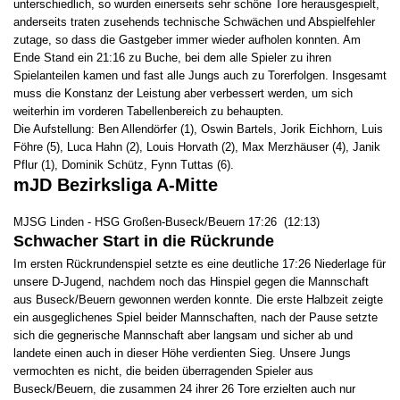
unterschiedlich, so wurden einerseits sehr schöne Tore herausgespielt,
anderseits traten zusehends technische Schwächen und Abspielfehler
zutage, so dass die Gastgeber immer wieder aufholen konnten. Am
Ende Stand ein 21:16 zu Buche, bei dem alle Spieler zu ihren
Spielanteilen kamen und fast alle Jungs auch zu Torerfolgen. Insgesamt
muss die Konstanz der Leistung aber verbessert werden, um sich
weiterhin im vorderen Tabellenbereich zu behaupten.
Die Aufstellung: Ben Allendörfer (1), Oswin Bartels, Jorik Eichhorn, Luis
Föhre (5), Luca Hahn (2), Louis Horvath (2), Max Merzhäuser (4), Janik
Pflur (1), Dominik Schütz, Fynn Tuttas (6).
mJD Bezirksliga A-Mitte
MJSG Linden - HSG Großen-Buseck/Beuern 17:26 (12:13)
Schwacher Start in die Rückrunde
Im ersten Rückrundenspiel setzte es eine deutliche 17:26 Niederlage für
unsere D-Jugend, nachdem noch das Hinspiel gegen die Mannschaft
aus Buseck/Beuern gewonnen werden konnte. Die erste Halbzeit zeigte
ein ausgeglichenes Spiel beider Mannschaften, nach der Pause setzte
sich die gegnerische Mannschaft aber langsam und sicher ab und
landete einen auch in dieser Höhe verdienten Sieg. Unsere Jungs
vermochten es nicht, die beiden überragenden Spieler aus
Buseck/Beuern, die zusammen 24 ihrer 26 Tore erzielten auch nur