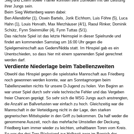
Sieg und Eltern sowie Trainer konnten sehr zufrieden mit der Leistung
ihrer Jungs sein.
Beim Sieg Wettenberg waren dabei:
Ben Allendörfer (1), Oswin Bartels, Jorik Eichhorn, Luis Föhre (5), Luca
Hahn (1), Louis Horvath, Max Merzhäuser (4/1), Raoul Rinker, Dominik
Schütz, Fynn Steinmüller (4), Fynn Tuttas (5/1).
Das nächste Spiel ist das letzte Heimspiel in dieser Spielrunde und
findet am kommenden Samstag um 16:00 Uhr gegen die
Spielgemeinschaft aus Gedern/Nidda statt. Im Hinspiel gab es ein
Unentschieden, so dass hier mit einem spannenden Spiel gerechnet
werden darf.
Verdiente Niederlage beim Tabellenzweiten
Obwohl das Hinspiel gegen die spielstarke Mannschaft aus Friedberg
noch gewonnen werden konnte, war am Sonntagmorgen beim
Tabellenzweiten nichts für unsere D-Jugend zu holen. Von Beginn an
war unser Spiel durch sehr viele technische Fehler und das Vergeben
freier Chancen geprägt. So sehr sich die MSG Jungs auch anstrengten,
die Anzahl an Ballverlusten war einfach zu hoch. Gleichzeitig war die
Mannschaft in der Verteidigung nicht in der Lage, den starken
gegnerischen Mittelspieler in den Griff zu bekommen. Da half weder die
genommene Auszeit, noch das mehrfache Umstellen der Deckung,
Friedberg kam immer wieder zu leichten, unhaltbaren Toren vom Kreis.
So war der drei Tore Rückstand zur Halbzeit zwar im Bereich des