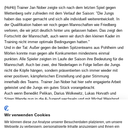
(HoHö) Trainer Jan Nober zeigte sich nach dem letzten Spiel gegen
Wettenberg sehr zufrieden mit dem Verlauf der Saison: "Die Jungs
haben das super gemacht und sich alle individuell weiterentwickelt. In
der Qualifikation haben wir noch gegen Mannschaften wie Friedberg
verloren, die wir jetzt deutlich hinter uns gelassen haben. Das zeigt den
Fortschritt der Mannschaft, auch wenn wir durch den kleinen Kader im
Training nicht immer optimale Bedingungen hatten."
Und in der Tat: Außer gegen die beiden Spitzenteams aus Pohlheim und
Mörlen konnte man gegen alle Konkurrenten mindestens einmal
punkten. Alle Spieler zeigten im Laufe der Saison ihre Bedeutung für die
Mannschaft. Auch bei zwei, drei Niederlagen in Folge ließen die Jungs
nicht die Köpfe hängen, sondern präsentierten sich immer wieder mit
einer positiven, kämpferischen Einstellung und guter Stimmung
innerhalb des Teams. Trainer Jan Nober hat hier sehr engagierte Arbeit
geleistet und die Jungs ein gutes Stück vorangebracht.
Auch wenn Benedikt Pelikan, Darius Wolkewitz, Lukas Horvath und
Sören Wende nun in die A-Jugend wechseln und mit Michel Weisbrod
leider ein weiterer wichtiger Spieler den Verein verlässt, muss einem um
die kommende B-Jugend nicht bange sein. Einige Spieler werden die
Wir verwenden Cookies
Freiräume nutzen, um sich noch mehr in den Vordergrund zu spielen.
Zudem rücken aus der jetzigen C-Jugend gute Spieler auf, sodass man
Wir können diese zur Analyse unserer Besucherdaten platzieren, um unsere
Webseite zu verbessern, personalisierte Inhalte anzuzeigen und Ihnen ein
sich bereits auf die neue Saison freuen kann.