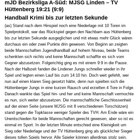
mJD Bezirksliga A-Süd: MJSG Linden – TV
Hüttenberg 19:21 (9:9)
Handball Krimi bis zur letzten Sekunde
(as) Stand nach dem Hinspiel noch eine Niederlage mit 10 Toren im
Spielprotokoll, war das Rückspiel gegen den Nachbarn aus Hüttenberg
bis zur letzten Sekunde ausgeglichen und mit etwas mehr Glück wären
durchaus ein oder zwei Punkte drin gewesen. Von Beginn an zeigten
beide Mannschaften Jugendhandball auf hohem Niveau, beide Teams
schenkten sich nichts und keine Mannschaft schaffte es sich vom
Gegner abzusetzen. Folgerichtig ging es mit einem 9:9 in die Pause.
Nach der Halbzeit fanden die Lindener Jungs schneller wieder in ihr
Spiel und legten einen Lauf bis zum 14:10 hin. Doch weit gefehlt, wer
nun auf einen klaren Sieg gesetzt hätte, denn nun spielten sich die
Hüttenberger Jungs in eine kurzen Rausch und erzielten 4 Tore in Folge.
Danach wankte das Spiel hin- und her und keine Mannschaft vermochte
es nun, sich weiter abzusetzen. Die mannschaftliche Geschlossenheit
auf der einen Seite (unsere MJSG mit 8 verschiedenen Torschützen)
stand gegen die Topklasse weniger Spieler des TVH. Am Ende wäre ein
Unentschieden für beide Mannschaften gerecht gewesen, aber so ist es
einmal im Sport. In der letzten Minute entschied eine Kleinigkeit um
Sieg oder Niederlage und der TV Hüttenberg ging als glücklicher Sieger
dieses tollen Spiels hervor. Alle Spieler können allerdings stolz sein,