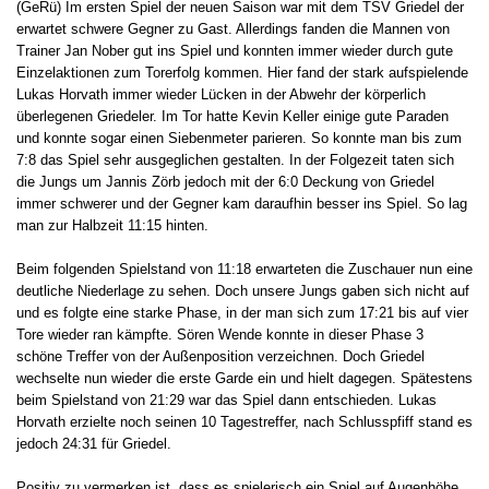
(GeRü) Im ersten Spiel der neuen Saison war mit dem TSV Griedel der
erwartet schwere Gegner zu Gast. Allerdings fanden die Mannen von
Trainer Jan Nober gut ins Spiel und konnten immer wieder durch gute
Einzelaktionen zum Torerfolg kommen. Hier fand der stark aufspielende
Lukas Horvath immer wieder Lücken in der Abwehr der körperlich
überlegenen Griedeler. Im Tor hatte Kevin Keller einige gute Paraden
und konnte sogar einen Siebenmeter parieren. So konnte man bis zum
7:8 das Spiel sehr ausgeglichen gestalten. In der Folgezeit taten sich
die Jungs um Jannis Zörb jedoch mit der 6:0 Deckung von Griedel
immer schwerer und der Gegner kam daraufhin besser ins Spiel. So lag
man zur Halbzeit 11:15 hinten.
Beim folgenden Spielstand von 11:18 erwarteten die Zuschauer nun eine
deutliche Niederlage zu sehen. Doch unsere Jungs gaben sich nicht auf
und es folgte eine starke Phase, in der man sich zum 17:21 bis auf vier
Tore wieder ran kämpfte. Sören Wende konnte in dieser Phase 3
schöne Treffer von der Außenposition verzeichnen. Doch Griedel
wechselte nun wieder die erste Garde ein und hielt dagegen. Spätestens
beim Spielstand von 21:29 war das Spiel dann entschieden. Lukas
Horvath erzielte noch seinen 10 Tagestreffer, nach Schlusspfiff stand es
jedoch 24:31 für Griedel.
Positiv zu vermerken ist, dass es spielerisch ein Spiel auf Augenhöhe