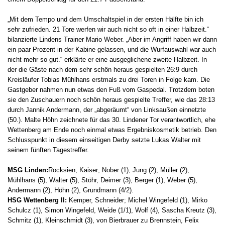
„Mit dem Tempo und dem Umschaltspiel in der ersten Hälfte bin ich
sehr zufrieden. 21 Tore werfen wir auch nicht so oft in einer Halbzeit.“
bilanzierte Lindens Trainer Mario Weber. „Aber im Angriff haben wir dann
ein paar Prozent in der Kabine gelassen, und die Wurfauswahl war auch
nicht mehr so gut.“ erklärte er eine ausgeglichene zweite Halbzeit. In
der die Gäste nach dem sehr schön heraus gespielten 26:9 durch
Kreisläufer Tobias Mühlhans erstmals zu drei Toren in Folge kam. Die
Gastgeber nahmen nun etwas den Fuß vom Gaspedal. Trotzdem boten
sie den Zuschauern noch schön heraus gespielte Treffer, wie das 28:13
durch Jannik Andermann, der „abgeräumt“ von Linksaußen einnetzte
(50.). Malte Höhn zeichnete für das 30. Lindener Tor verantwortlich, ehe
Wettenberg am Ende noch einmal etwas Ergebniskosmetik betrieb. Den
Schlusspunkt in diesem einseitigen Derby setzte Lukas Walter mit
seinem fünften Tagestreffer.
MSG Linden:
Rocksien, Kaiser; Nober (1), Jung (2), Müller (2),
Mühlhans (5), Walter (5), Stöhr, Deimer (3), Berger (1), Weber (5),
Andermann (2), Höhn (2), Grundmann (4/2).
HSG Wettenberg II:
Kemper, Schneider; Michel Wingefeld (1), Mirko
Schulcz (1), Simon Wingefeld, Weide (1/1), Wolf (4), Sascha Kreutz (3),
Schmitz (1), Kleinschmidt (3), von Bierbrauer zu Brennstein, Felix