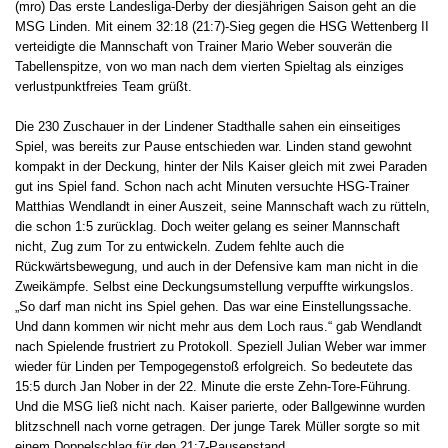
(mro) Das erste Landesliga-Derby der diesjährigen Saison geht an die
MSG Linden. Mit einem 32:18 (21:7)-Sieg gegen die HSG Wettenberg II
verteidigte die Mannschaft von Trainer Mario Weber souverän die
Tabellenspitze, von wo man nach dem vierten Spieltag als einziges
verlustpunktfreies Team grüßt.
Die 230 Zuschauer in der Lindener Stadthalle sahen ein einseitiges
Spiel, was bereits zur Pause entschieden war. Linden stand gewohnt
kompakt in der Deckung, hinter der Nils Kaiser gleich mit zwei Paraden
gut ins Spiel fand. Schon nach acht Minuten versuchte HSG-Trainer
Matthias Wendlandt in einer Auszeit, seine Mannschaft wach zu rütteln,
die schon 1:5 zurücklag. Doch weiter gelang es seiner Mannschaft
nicht, Zug zum Tor zu entwickeln. Zudem fehlte auch die
Rückwärtsbewegung, und auch in der Defensive kam man nicht in die
Zweikämpfe. Selbst eine Deckungsumstellung verpuffte wirkungslos.
„So darf man nicht ins Spiel gehen. Das war eine Einstellungssache.
Und dann kommen wir nicht mehr aus dem Loch raus.“ gab Wendlandt
nach Spielende frustriert zu Protokoll. Speziell Julian Weber war immer
wieder für Linden per Tempogegenstoß erfolgreich. So bedeutete das
15:5 durch Jan Nober in der 22. Minute die erste Zehn-Tore-Führung.
Und die MSG ließ nicht nach. Kaiser parierte, oder Ballgewinne wurden
blitzschnell nach vorne getragen. Der junge Tarek Müller sorgte so mit
einem Doppelschlag für den 21:7-Pausenstand.