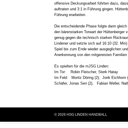
offensive Deckungsarbeit führten dazu, dass
auftraten und 3:1 in Führung gingen. Hütten
Führung erarbeiten.
Die entscheidende Phase folgte dann gleich
den bärenstarken Torwart der Hüttenberger 
genug gegen die technisch starken Rückraum
Lindener und setzte sich auf 16:10 (32. Min)
Spiel bis zum Ende wieder ausgeglichen und
Anerkennung von den mitgereisten Familien
Es spielten für die mJSG Linden:
Im Tor: Robin Fleischer, Sterk Hatay
Im Feld: Moritz Döring (2); Jorik Eichhorn (
Schäfer, Jonas Sen (2), Fabian Weller, Nath
© 2026 HSG LINDEN HANDBALL