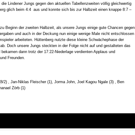
 die Lindener Jungs gegen den aktuellen Tabellenzweiten völlig gleichwertig
berg glich beim 4:4 aus und konnte sich bis zur Halbzeit einen knappe 8:7 –
 zu Beginn der zweiten Halbzeit, als unsere Jungs einige gute Chancen gegen
vergaben und auch in der Deckung nun einige wenige Male nicht entschlossen
spieler arbeiteten. Hüttenberg nutzte diese kleine Schwächephase der
 ab. Doch unsere Jungs steckten in der Folge nicht auf und gestalteten das
 bekamen dann trotz der 17:22-Niederlage verdienten Applaus und
 und Freunden.
8/2) , Jan-Niklas Fleischer (1), Jorma John, Joel Kagou Ngale (3) , Ben
anael Zörb (1)