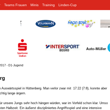
r
Teams Frauen
Minis
Training
Linden-Cup
2017 - D1-Jugend
erg
m Auswärtsspiel in Hüttenberg. Man verlor zwar mit 17:22 (7:8), konnte aber
chtig lange ärgern.
 für unsere Jungs sehr hoch hängen würden, war im Vorfeld schon klar. Umso
en Halbzeit. Ein äußerst diszipliniertes Angriffsspiel und eine intensive