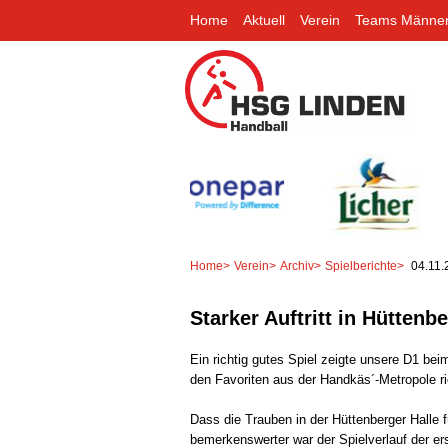
Home
Aktuell
Verein
Teams Männe
Home
>
Verein
>
Archiv
>
Spielberichte
>
04.11.
Starker Auftritt in Hüttenb
Ein richtig gutes Spiel zeigte unsere D1 bei
den Favoriten aus der Handkäs´-Metropole ri
Dass die Trauben in der Hüttenberger Halle
bemerkenswerter war der Spielverlauf der erst