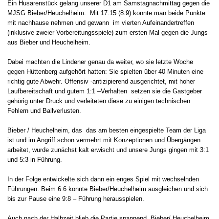
Ein Husarenstück gelang unserer D1 am Samstagnachmittag gegen die
MJSG Bieber/Heuchelheim. Mit 17:15 (8:9) konnte man beide Punkte
mit nachhause nehmen und gewann im vierten Aufeinandertreffen
(inklusive zweier Vorbereitungsspiele) zum ersten Mal gegen die Jungs
aus Bieber und Heuchelheim.
Dabei machten die Lindener genau da weiter, wo sie letzte Woche
gegen Hüttenberg aufgehört hatten: Sie spielten über 40 Minuten eine
richtig gute Abwehr. Offensiv -antizipierend ausgerichtet, mit hoher
Laufbereitschaft und gutem 1:1 –Verhalten setzen sie die Gastgeber
gehörig unter Druck und verleiteten diese zu einigen technischen
Fehlern und Ballverlusten.
Bieber / Heuchelheim, das das am besten eingespielte Team der Liga
ist und im Angriff schon vermehrt mit Konzeptionen und Übergängen
arbeitet, wurde zunächst kalt erwischt und unsere Jungs gingen mit 3:1
und 5:3 in Führung.
In der Folge entwickelte sich dann ein enges Spiel mit wechselnden
Führungen. Beim 6:6 konnte Bieber/Heuchelheim ausgleichen und sich
bis zur Pause eine 9:8 – Führung herausspielen.
Auch nach der Halbzeit blieb die Partie spannend. Bieber/ Heuchelheim