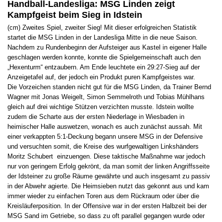
Handball-Landesliga: MSG Linden zeigt
Kampfgeist beim Sieg in Idstein
(cm) Zweites Spiel, zweiter Sieg! Mit dieser erfolgreichen Statistik
startet die MSG Linden in der Landesliga Mitte in die neue Saison.
Nachdem zu Rundenbeginn der Aufsteiger aus Kastel in eigener Halle
geschlagen werden konnte, konnte die Spielgemeinschaft auch den
„Hexenturm“ entzaubern. Am Ende leuchtete ein 29:27-Sieg auf der
Anzeigetafel auf, der jedoch ein Produkt puren Kampfgeistes war.
Die Vorzeichen standen nicht gut für die MSG Linden, da Trainer Bernd
Wagner mit Jonas Weigelt, Simon Semmelroth und Tobias Mühlhans
gleich auf drei wichtige Stützen verzichten musste. Idstein wollte
zudem die Scharte aus der ersten Niederlage in Wiesbaden in
heimischer Halle auswetzen, wonach es auch zunächst aussah. Mit
einer verkappten 5:1-Deckung begann unsere MSG in der Defensive
und versuchten somit, die Kreise des wurfgewaltigen Linkshänders
Moritz Schubert einzuengen. Diese taktische Maßnahme war jedoch
nur von geringem Erfolg gekrönt, da man somit der linken Angriffsseite
der Idsteiner zu große Räume gewährte und auch insgesamt zu passiv
in der Abwehr agierte. Die Heimsieben nutzt das gekonnt aus und kam
immer wieder zu einfachen Toren aus dem Rückraum oder über die
Kreisläuferposition. In der Offensive war in der ersten Halbzeit bei der
MSG Sand im Getriebe, so dass zu oft parallel gegangen wurde oder