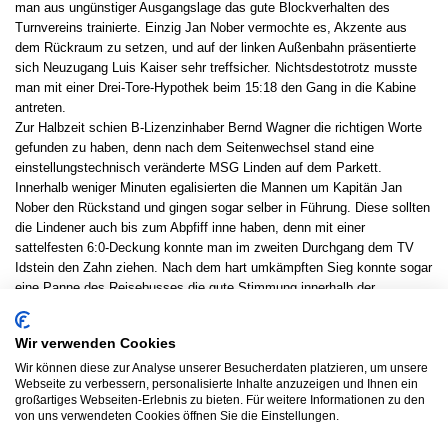
man aus ungünstiger Ausgangslage das gute Blockverhalten des
Turnvereins trainierte. Einzig Jan Nober vermochte es, Akzente aus
dem Rückraum zu setzen, und auf der linken Außenbahn präsentierte
sich Neuzugang Luis Kaiser sehr treffsicher. Nichtsdestotrotz musste
man mit einer Drei-Tore-Hypothek beim 15:18 den Gang in die Kabine
antreten.
Zur Halbzeit schien B-Lizenzinhaber Bernd Wagner die richtigen Worte
gefunden zu haben, denn nach dem Seitenwechsel stand eine
einstellungstechnisch veränderte MSG Linden auf dem Parkett.
Innerhalb weniger Minuten egalisierten die Mannen um Kapitän Jan
Nober den Rückstand und gingen sogar selber in Führung. Diese sollten
die Lindener auch bis zum Abpfiff inne haben, denn mit einer
sattelfesten 6:0-Deckung konnte man im zweiten Durchgang dem TV
Idstein den Zahn ziehen. Nach dem hart umkämpften Sieg konnte sogar
eine Panne des Reisebusses die gute Stimmung innerhalb der
Mannschaft nicht stören, so dass man auf der „Heide“ bei Speis, Trank
und einem Würfelbecher schließlich den Abend ausklingen ließ.
Wir verwenden Cookies
Es spielten: Rocksien, Kaiser; Nober (6), Jung (4), Melle (2), Walter (1),
Weber, Köhn (2), Deimer (1), Berger (1), Kaiser (6), Schuchmann (6/3)
Wir können diese zur Analyse unserer Besucherdaten platzieren, um unsere
Webseite zu verbessern, personalisierte Inhalte anzuzeigen und Ihnen ein
großartiges Webseiten-Erlebnis zu bieten. Für weitere Informationen zu den
Ergebnisdienst
von uns verwendeten Cookies öffnen Sie die Einstellungen.