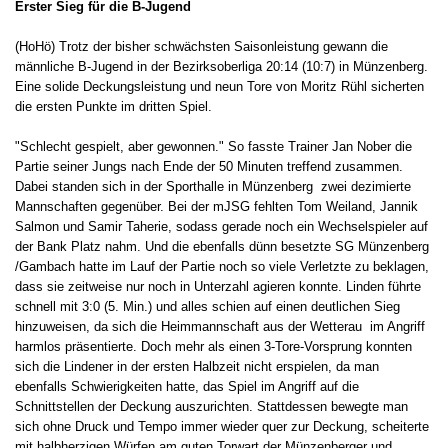
Erster Sieg für die B-Jugend
(HoHö) Trotz der bisher schwächsten Saisonleistung gewann die
männliche B-Jugend in der Bezirksoberliga 20:14 (10:7) in Münzenberg.
Eine solide Deckungsleistung und neun Tore von Moritz Rühl sicherten
die ersten Punkte im dritten Spiel.
"Schlecht gespielt, aber gewonnen." So fasste Trainer Jan Nober die
Partie seiner Jungs nach Ende der 50 Minuten treffend zusammen.
Dabei standen sich in der Sporthalle in Münzenberg zwei dezimierte
Mannschaften gegenüber. Bei der mJSG fehlten Tom Weiland, Jannik
Salmon und Samir Taherie, sodass gerade noch ein Wechselspieler auf
der Bank Platz nahm. Und die ebenfalls dünn besetzte SG Münzenberg
/Gambach hatte im Lauf der Partie noch so viele Verletzte zu beklagen,
dass sie zeitweise nur noch in Unterzahl agieren konnte. Linden führte
schnell mit 3:0 (5. Min.) und alles schien auf einen deutlichen Sieg
hinzuweisen, da sich die Heimmannschaft aus der Wetterau im Angriff
harmlos präsentierte. Doch mehr als einen 3-Tore-Vorsprung konnten
sich die Lindener in der ersten Halbzeit nicht erspielen, da man
ebenfalls Schwierigkeiten hatte, das Spiel im Angriff auf die
Schnittstellen der Deckung auszurichten. Stattdessen bewegte man
sich ohne Druck und Tempo immer wieder quer zur Deckung, scheiterte
mit halbherzigen Würfen am guten Torwart der Münzenberger und