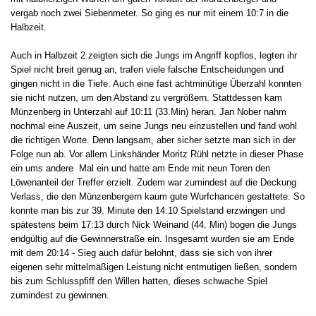
vergab noch zwei Siebenmeter. So ging es nur mit einem 10:7 in die
Halbzeit.
Auch in Halbzeit 2 zeigten sich die Jungs im Angriff kopflos, legten ihr
Spiel nicht breit genug an, trafen viele falsche Entscheidungen und
gingen nicht in die Tiefe. Auch eine fast achtminütige Überzahl konnten
sie nicht nutzen, um den Abstand zu vergrößern. Stattdessen kam
Münzenberg in Unterzahl auf 10:11 (33.Min) heran. Jan Nober nahm
nochmal eine Auszeit, um seine Jungs neu einzustellen und fand wohl
die richtigen Worte. Denn langsam, aber sicher setzte man sich in der
Folge nun ab. Vor allem Linkshänder Moritz Rühl netzte in dieser Phase
ein ums andere Mal ein und hatte am Ende mit neun Toren den
Löwenanteil der Treffer erzielt. Zudem war zumindest auf die Deckung
Verlass, die den Münzenbergern kaum gute Wurfchancen gestattete. So
konnte man bis zur 39. Minute den 14:10 Spielstand erzwingen und
spätestens beim 17:13 durch Nick Weinand (44. Min) bogen die Jungs
endgültig auf die Gewinnerstraße ein. Insgesamt wurden sie am Ende
mit dem 20:14 - Sieg auch dafür belohnt, dass sie sich von ihrer
eigenen sehr mittelmäßigen Leistung nicht entmutigen ließen, sondern
bis zum Schlusspfiff den Willen hatten, dieses schwache Spiel
zumindest zu gewinnen.