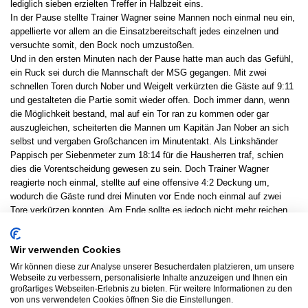
lediglich sieben erzielten Treffer in Halbzeit eins.
In der Pause stellte Trainer Wagner seine Mannen noch einmal neu ein,
appellierte vor allem an die Einsatzbereitschaft jedes einzelnen und
versuchte somit, den Bock noch umzustoßen.
Und in den ersten Minuten nach der Pause hatte man auch das Gefühl,
ein Ruck sei durch die Mannschaft der MSG gegangen. Mit zwei
schnellen Toren durch Nober und Weigelt verkürzten die Gäste auf 9:11
und gestalteten die Partie somit wieder offen. Doch immer dann, wenn
die Möglichkeit bestand, mal auf ein Tor ran zu kommen oder gar
auszugleichen, scheiterten die Mannen um Kapitän Jan Nober an sich
selbst und vergaben Großchancen im Minutentakt. Als Linkshänder
Pappisch per Siebenmeter zum 18:14 für die Hausherren traf, schien
dies die Vorentscheidung gewesen zu sein. Doch Trainer Wagner
reagierte noch einmal, stellte auf eine offensive 4:2 Deckung um,
wodurch die Gäste rund drei Minuten vor Ende noch einmal auf zwei
Tore verkürzen konnten. Am Ende sollte es jedoch nicht mehr reichen,
eine von Anfang an verkorkste Partie noch zu drehen. Angesichts von
27 Fehlwürfen konnte sich im Lager der MSG sicherlich niemand über
Wir verwenden Cookies
die verlorenen Punkte beklagen.
Es spielten: Rocksien, Kaiser, Nober 3, Andermann 2, Weber 1,
Wir können diese zur Analyse unserer Besucherdaten platzieren, um unsere
Webseite zu verbessern, personalisierte Inhalte anzuzeigen und Ihnen ein
Schuchmann 4/3, Weigelt 2, Berger 1, Semmmelroth 2, Deimer 1,
großartiges Webseiten-Erlebnis zu bieten. Für weitere Informationen zu den
Mühlhans 1, Melle 1, Rüdesheim 1.
von uns verwendeten Cookies öffnen Sie die Einstellungen.