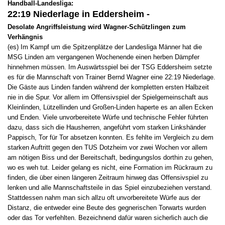
Handball-Landesliga:
22:19 Niederlage in Eddersheim -
Desolate Angriffsleistung wird Wagner-Schützlingen zum
Verhängnis
(es) Im Kampf um die Spitzenplätze der Landesliga Männer hat die
MSG Linden am vergangenen Wochenende einen herben Dämpfer
hinnehmen müssen. Im Auswärtsspiel bei der TSG Eddersheim setzte
es für die Mannschaft von Trainer Bernd Wagner eine 22:19 Niederlage.
Die Gäste aus Linden fanden während der kompletten ersten Halbzeit
nie in die Spur. Vor allem im Offensivspiel der Spielgemeinschaft aus
Kleinlinden, Lützellinden und Großen-Linden haperte es an allen Ecken
und Enden. Viele unvorbereitete Würfe und technische Fehler führten
dazu, dass sich die Hausherren, angeführt vom starken Linkshänder
Pappisch, Tor für Tor absetzen konnten. Es fehlte im Vergleich zu dem
starken Auftritt gegen den TUS Dotzheim vor zwei Wochen vor allem
am nötigen Biss und der Bereitschaft, bedingungslos dorthin zu gehen,
wo es weh tut. Leider gelang es nicht, eine Formation im Rückraum zu
finden, die über einen längeren Zeitraum hinweg das Offensivspiel zu
lenken und alle Mannschaftsteile in das Spiel einzubeziehen verstand.
Stattdessen nahm man sich allzu oft unvorbereitete Würfe aus der
Distanz, die entweder eine Beute des gegnerischen Torwarts wurden
oder das Tor verfehlten. Bezeichnend dafür waren sicherlich auch die