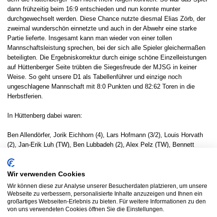
dann frühzeitig beim 16:9 entschieden und nun konnte munter
durchgewechselt werden. Diese Chance nutzte diesmal Elias Zörb, der
zweimal wunderschön einnetzte und auch in der Abwehr eine starke
Partie lieferte. Insgesamt kann man wieder von einer tollen
Mannschaftsleistung sprechen, bei der sich alle Spieler gleichermaßen
beteiligten. Die Ergebniskorrektur durch einige schöne Einzelleistungen
auf Hüttenberger Seite trübten die Siegesfreude der MJSG in keiner
Weise. So geht unsere D1 als Tabellenführer und einzige noch
ungeschlagene Mannschaft mit 8:0 Punkten und 82:62 Toren in die
Herbstferien.
In Hüttenberg dabei waren:
Ben Allendörfer, Jorik Eichhorn (4), Lars Hofmann (3/2), Louis Horvath
(2), Jan-Erik Luh (TW), Ben Lubbadeh (2), Alex Pelz (TW), Bennett
Peschka (1), Rene Richebächer (3), Ben Schäfer und Elias Zörb (2).
Das nächste Spiel findet nach den Herbstferien, am 13.11.2016 um
Wir verwenden Cookies
13:00 Uhr bei der HSG Hungen/Lich, in der Sporthalle in Lich statt.
Wir können diese zur Analyse unserer Besucherdaten platzieren, um unsere
Webseite zu verbessern, personalisierte Inhalte anzuzeigen und Ihnen ein
großartiges Webseiten-Erlebnis zu bieten. Für weitere Informationen zu den
Ergebnisdienst
von uns verwendeten Cookies öffnen Sie die Einstellungen.