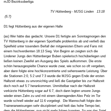
mJD Bezirksoberliga
TV Hüttenberg - MJSG Linden 13:18
(5:7)
D1 fegt Hüttenberg aus der eigenen Halle
(as) Wer hätte das gedacht. Unsere D1 fertigte am Sonntagmorgen den
TV Hüttenberg in der eigenen Sporthalle problemlos ab und verließ das
Spielfeld unter tosendem Beifall der mitgereisten Eltern und Fans mit
einem hochverdienten 18:13 Sieg. Von Beginn an zeigten sich die
Lindener Jungs den Hüttenberger Buben spielerisch hochüberlegen und
ließen keinen Zweifel am Ausgang des Spiels aufkommen. Die erste
schön herausgespielte Chance wurde zwar, wie schon so oft vergeben,
aber dann folgte eine hochkonzentrierte und sehenswerte Leistung. Über
die Stationen 2:0, 5:2 und 7:3 wurde die MJSG gegen Ende der ersten
Halbzeit etwas zu unvorsichtig und ließ die Gastgeber bis zur Halbzeit
doch noch auf 5:7 herankommen. Unmittelbar nach der Halbzeit
verkürzte Hüttenberg sogar auf 6:7, doch dann legten unsere Jungs
wieder einen Zahn zu und mit einem überragenden Alex Pelz im Tor
wurde schnell wieder auf 11:6 vorgelegt. Die Mannschaft folgte den
Traineranweisungen sehr diszipliniert und hielt das hohe Tempo bei,
dem die Hüttenberger nun nicht mehr folgen konnten. So war das Spiel