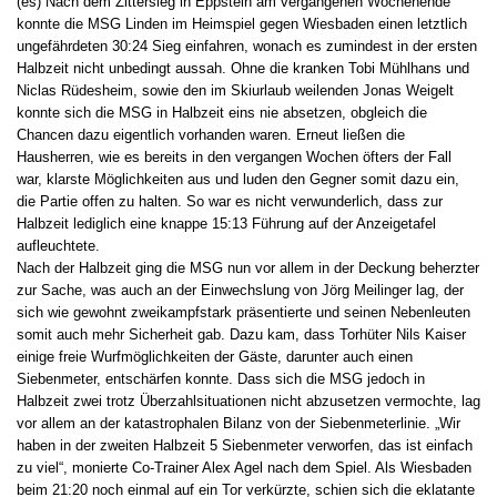
(es) Nach dem Zittersieg in Eppstein am vergangenen Wochenende
konnte die MSG Linden im Heimspiel gegen Wiesbaden einen letztlich
ungefährdeten 30:24 Sieg einfahren, wonach es zumindest in der ersten
Halbzeit nicht unbedingt aussah. Ohne die kranken Tobi Mühlhans und
Niclas Rüdesheim, sowie den im Skiurlaub weilenden Jonas Weigelt
konnte sich die MSG in Halbzeit eins nie absetzen, obgleich die
Chancen dazu eigentlich vorhanden waren. Erneut ließen die
Hausherren, wie es bereits in den vergangen Wochen öfters der Fall
war, klarste Möglichkeiten aus und luden den Gegner somit dazu ein,
die Partie offen zu halten. So war es nicht verwunderlich, dass zur
Halbzeit lediglich eine knappe 15:13 Führung auf der Anzeigetafel
aufleuchtete.
Nach der Halbzeit ging die MSG nun vor allem in der Deckung beherzter
zur Sache, was auch an der Einwechslung von Jörg Meilinger lag, der
sich wie gewohnt zweikampfstark präsentierte und seinen Nebenleuten
somit auch mehr Sicherheit gab. Dazu kam, dass Torhüter Nils Kaiser
einige freie Wurfmöglichkeiten der Gäste, darunter auch einen
Siebenmeter, entschärfen konnte. Dass sich die MSG jedoch in
Halbzeit zwei trotz Überzahlsituationen nicht abzusetzen vermochte, lag
vor allem an der katastrophalen Bilanz von der Siebenmeterlinie. „Wir
haben in der zweiten Halbzeit 5 Siebenmeter verworfen, das ist einfach
zu viel“, monierte Co-Trainer Alex Agel nach dem Spiel. Als Wiesbaden
beim 21:20 noch einmal auf ein Tor verkürzte, schien sich die eklatante