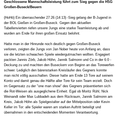
Geschlossene Mannschaftsleistung führt zum Sieg gegen die HSG
Großen-Buseck/Beuern
(HoHö) Ein überraschender 27:26 (14:13) -Sieg gelang der B-Jugend in
der BOL Gießen in Großen-Buseck. Gegen den aktuellen
Tabellenvierten riefen unsere Jungs eine starke Teamleistung ab und
wurden am Ende für ihren großen Einsatz belohnt.
Hatte man in der Hinrunde noch deutlich gegen Großen-Buseck
verloren, zeigten die Jungs von Jan Nober heute von Anfang an, dass
sie die letzten schwachen Spiele wiedergutmachen wollten. Engagiert
packten Jannis Zörb, Jakob Höhn, Jannik Salmonn und Co in der 6:0 -
Deckung zu und machten den Buseckern von Beginn an das Torewerfen
schwer. Lediglich den bärenstarken Kreisläufer des Gegners konnte
man nicht völlig ausschalten. Dieser hatte am Ende 13 Tore auf seinem
Konto und damit genau die Hälfte aller Tore für sein Team erzielt. Doch
im Gegensatz zu der "one man show" des Gegners präsentierten sich
die Rot-Weisen als ausgeglichene Einheit. Egal ob Moritz Rühl, Nick
Weinandt oder Max Lubbadeh aus dem Rückraum, Jannik Salmonn am
Kreis, Jakob Höhn als Spielgestalter auf der Mittelposition oder Kevin
Keller im Tor: alle Spieler waren am starken Auftritt beteiligt und
übernahmen in den entscheidenden Momenten Verantwortung.