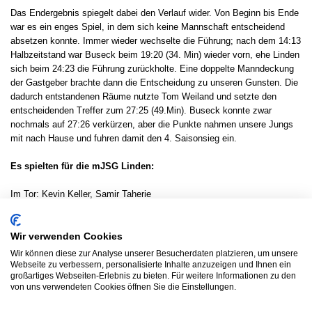
Das Endergebnis spiegelt dabei den Verlauf wider. Von Beginn bis Ende
war es ein enges Spiel, in dem sich keine Mannschaft entscheidend
absetzen konnte. Immer wieder wechselte die Führung; nach dem 14:13
Halbzeitstand war Buseck beim 19:20 (34. Min) wieder vorn, ehe Linden
sich beim 24:23 die Führung zurückholte. Eine doppelte Manndeckung
der Gastgeber brachte dann die Entscheidung zu unseren Gunsten. Die
dadurch entstandenen Räume nutzte Tom Weiland und setzte den
entscheidenden Treffer zum 27:25 (49.Min). Buseck konnte zwar
nochmals auf 27:26 verkürzen, aber die Punkte nahmen unsere Jungs
mit nach Hause und fuhren damit den 4. Saisonsieg ein.
Es spielten für die mJSG Linden:
Im Tor: Kevin Keller, Samir Taherie
Im Feld: Jakob Höhn (5/1) , Max Lubbadeh (3), Moritz Rühl (7), Jannik
Salmonn (5), Tom-Paul Volk, Tom Weiland (1) , Nick Weinandt (5),
Wir verwenden Cookies
Jannis Zörb (1)
Wir können diese zur Analyse unserer Besucherdaten platzieren, um unsere
Webseite zu verbessern, personalisierte Inhalte anzuzeigen und Ihnen ein
großartiges Webseiten-Erlebnis zu bieten. Für weitere Informationen zu den
Ergebnisdienst
von uns verwendeten Cookies öffnen Sie die Einstellungen.