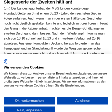
Siegesserie der Zweiten hält an!
(cm) Der Landesligaunterbau der MSG Linden konnte gegen
Florstadt/Gettenau 3 mit einem 35:23 - Erfolg den sechsten Sieg in
Folge einfahren. Auch wenn man in der ersten Hälfte das Geschehen
noch nicht deutlich gestalten konnte und lediglich mit drei Toren in Front
den Gang in die Kabine antrat, machten es die Berger-Schützlinge im
zweiten Durchgang dann besser. Nach dem Wiederanpfiff konnte man
sich von 13:10 schnell auf 18:13 und im weiteren Verlauf auf 25:16
absetzen. Aus einer kompakten Deckung heraus forcierte man das
Tempospiel und im Standartangriff wurde der Weg gen gegnerischen
Tores konsequenter gesucht und auch genutzt! Am Ende konnten die
mitgereisten Anhänger somit ein völlig verdienten Kantersieg bejubeln!
Da die dritte Garde der HSG Wettenberg erst am morgigen Sonntag ran
Wir verwenden Cookies
muss, kann die zweite Herren mit 18:2 Punkten zumindestens für einen
Abend die Tabellenspitze erklimmen! Eine schöne Momentaufnahme,
Wir können diese zur Analyse unserer Besucherdaten platzieren, um unsere
Webseite zu verbessern, personalisierte Inhalte anzuzeigen und Ihnen ein
die sich die junge und ambitionierte Truppe redlich verdient hat!
großartiges Webseiten-Erlebnis zu bieten. Für weitere Informationen zu den
Ergebnisdienst
von uns verwendeten Cookies öffnen Sie die Einstellungen.
Ok, weitermachen
Ablehnen
© 2026 HSG LINDEN HANDBALL
Nein, anpassen