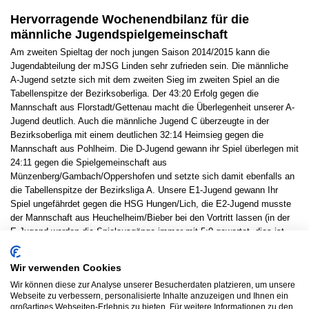
Hervorragende Wochenendbilanz für die
männliche Jugendspielgemeinschaft
Am zweiten Spieltag der noch jungen Saison 2014/2015 kann die
Jugendabteilung der mJSG Linden sehr zufrieden sein. Die männliche
A-Jugend setzte sich mit dem zweiten Sieg im zweiten Spiel an die
Tabellenspitze der Bezirksoberliga. Der 43:20 Erfolg gegen die
Mannschaft aus Florstadt/Gettenau macht die Überlegenheit unserer A-
Jugend deutlich. Auch die männliche Jugend C überzeugte in der
Bezirksoberliga mit einem deutlichen 32:14 Heimsieg gegen die
Mannschaft aus Pohlheim. Die D-Jugend gewann ihr Spiel überlegen mit
24:11 gegen die Spielgemeinschaft aus
Münzenberg/Gambach/Oppershofen und setzte sich damit ebenfalls an
die Tabellenspitze der Bezirksliga A. Unsere E1-Jugend gewann Ihr
Spiel ungefährdet gegen die HSG Hungen/Lich, die E2-Jugend musste
der Mannschaft aus Heuchelheim/Bieber bei den Vortritt lassen (in der
E-Jugend werden die Spielausgänge immer mit 5:0 gewertet, dies ist
mit dem komplizierten Berechnungsmodus „Erzielte Tore X Anzahl
Torschützen“ zu erklären). Unsere B-Jugend konnte in Ihrem Spiel
Wir verwenden Cookies
gegen die starke Mannschaft des Nachbarn aus Hüttenberg zu Beginn
Wir können diese zur Analyse unserer Besucherdaten platzieren, um unsere
gut mithalten, hatte bei der 20:32 Niederlage am Ende aber keine
Webseite zu verbessern, personalisierte Inhalte anzuzeigen und Ihnen ein
Chance das Spiel für sich zu entscheiden. Insgesamt also ein sehr
großartiges Webseiten-Erlebnis zu bieten. Für weitere Informationen zu den