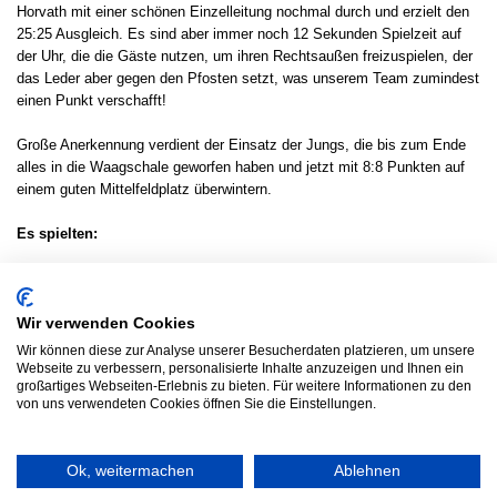
Horvath mit einer schönen Einzelleitung nochmal durch und erzielt den
25:25 Ausgleich. Es sind aber immer noch 12 Sekunden Spielzeit auf
der Uhr, die die Gäste nutzen, um ihren Rechtsaußen freizuspielen, der
das Leder aber gegen den Pfosten setzt, was unserem Team zumindest
einen Punkt verschafft!
Große Anerkennung verdient der Einsatz der Jungs, die bis zum Ende
alles in die Waagschale geworfen haben und jetzt mit 8:8 Punkten auf
einem guten Mittelfeldplatz überwintern.
Es spielten:
Im Tor: Ewald Adam, Kevin Keller
Im Feld: Jakob Höhn (3), Lukas Horvath (8/1), Tom-Ansgar Lenz (2)
Wir verwenden Cookies
Moritz Rühl (4), Jannik Salmonn (1), Samuel Sames, Sören Wende (2),
Wir können diese zur Analyse unserer Besucherdaten platzieren, um unsere
Darius Wolkewitz (5)
Webseite zu verbessern, personalisierte Inhalte anzuzeigen und Ihnen ein
großartiges Webseiten-Erlebnis zu bieten. Für weitere Informationen zu den
Ergebnisdienst
von uns verwendeten Cookies öffnen Sie die Einstellungen.
Ok, weitermachen
Ablehnen
© 2026 HSG LINDEN HANDBALL