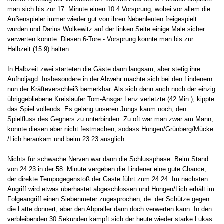
man sich bis zur 17. Minute einen 10:4 Vorsprung, wobei vor allem die
Außenspieler immer wieder gut von ihren Nebenleuten freigespielt
wurden und Darius Wolkewitz auf der linken Seite einige Male sicher
verwerten konnte. Diesen 6-Tore - Vorsprung konnte man bis zur
Halbzeit (15:9) halten.
In Halbzeit zwei starteten die Gäste dann langsam, aber stetig ihre
Aufholjagd. Insbesondere in der Abwehr machte sich bei den Lindenern
nun der Kräfteverschleiß bemerkbar. Als sich dann auch noch der einzig
übriggebliebene Kreisläufer Tom-Ansgar Lenz verletzte (42.Min.), kippte
das Spiel vollends. Es gelang unseren Jungs kaum noch, den
Spielfluss des Gegners zu unterbinden. Zu oft war man zwar am Mann,
konnte diesen aber nicht festmachen, sodass Hungen/Grünberg/Mücke
/Lich herankam und beim 23:23 ausglich.
Nichts für schwache Nerven war dann die Schlussphase: Beim Stand
von 24:23 in der 58. Minute vergeben die Lindener eine gute Chance;
der direkte Tempogegenstoß der Gäste führt zum 24:24. Im nächsten
Angriff wird etwas überhastet abgeschlossen und Hungen/Lich erhält im
Folgeangriff einen Siebenmeter zugesprochen, de der Schütze gegen
die Latte donnert, aber den Abpraller dann doch verwerten kann. In den
verbleibenden 30 Sekunden kämpft sich der heute wieder starke Lukas