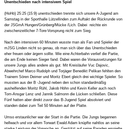
Unentschieden nach intensivem Spiel
(HoHö) 25:25 (15:9) unentschieden trennte sich unsere A-Jugend am
Samstag in der Sporthalle Lützellinden zum Auftakt der Rückrunde von
der JSGmA Hungen/Grünberg/Mücke /Lich. Dabei reichte ein
zwischenzeitlicher 7-Tore-Vorsprung nicht zum Sieg.
Nach den intensiven 60 Minuten wusste man als Fan und Spieler der
mJSG Linden nicht so genau, ob man sich über das Unentschieden
eher freuen oder ärgern sollte. Wie eine Achterbahn verlief die Partie,
die am Ende keinen Sieger fand. Dabei waren die Voraussetzungen für
unsere Jungs alles andere als gut. Mit Kreisläufer Vuc Dajovic,
Abwehrchef Marco Rudolph und Torjäger Benedikt Pelikan fehlten den
Trainern Sören Deimer und Moritz Ebert gleich drei wichtige Spieler. So
mussten aus der B -Jugend neben den schon standardmäßig
aushelfenden Moritz Rühl, Jakob Höhn und Kevin Keller auch noch
Tom-Ansgar Lenz und Jannik Salmonn die Lücken schließen. Diese
Fünf hatten aber direkt zuvor das B-Jugend Spiel absolviert und
standen dabei zum Teil 50 Minuten auf der Platte.
Umso erstaunlicher war der Start in die Partie. Die Jungs begannen
hellwach und vor allem Torwart Ewald Adam knüpfte nahtlos an seine
starke Leistung der Vorwoche an. Gestützt auf seine Paraden erspielte