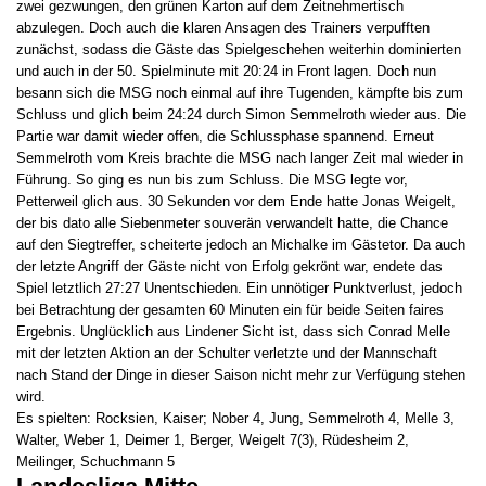
zwei gezwungen, den grünen Karton auf dem Zeitnehmertisch
abzulegen. Doch auch die klaren Ansagen des Trainers verpufften
zunächst, sodass die Gäste das Spielgeschehen weiterhin dominierten
und auch in der 50. Spielminute mit 20:24 in Front lagen. Doch nun
besann sich die MSG noch einmal auf ihre Tugenden, kämpfte bis zum
Schluss und glich beim 24:24 durch Simon Semmelroth wieder aus. Die
Partie war damit wieder offen, die Schlussphase spannend. Erneut
Semmelroth vom Kreis brachte die MSG nach langer Zeit mal wieder in
Führung. So ging es nun bis zum Schluss. Die MSG legte vor,
Petterweil glich aus. 30 Sekunden vor dem Ende hatte Jonas Weigelt,
der bis dato alle Siebenmeter souverän verwandelt hatte, die Chance
auf den Siegtreffer, scheiterte jedoch an Michalke im Gästetor. Da auch
der letzte Angriff der Gäste nicht von Erfolg gekrönt war, endete das
Spiel letztlich 27:27 Unentschieden. Ein unnötiger Punktverlust, jedoch
bei Betrachtung der gesamten 60 Minuten ein für beide Seiten faires
Ergebnis. Unglücklich aus Lindener Sicht ist, dass sich Conrad Melle
mit der letzten Aktion an der Schulter verletzte und der Mannschaft
nach Stand der Dinge in dieser Saison nicht mehr zur Verfügung stehen
wird.
Es spielten: Rocksien, Kaiser; Nober 4, Jung, Semmelroth 4, Melle 3,
Walter, Weber 1, Deimer 1, Berger, Weigelt 7(3), Rüdesheim 2,
Meilinger, Schuchmann 5