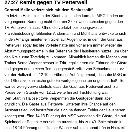
27:27 Remis gegen TV Petterweil
Cornrad Melle verletzt sich mit dem Schlusspfiff
Im letzten Heimspiel in der Stadthalle Linden kam die MSG Linden am
vergangenen Samstag nicht über ein 27:27 Unentschieden gegen den
TV Petterweil hinaus. Ohne die verletzt beziehungsweise
krankheitsbedingt fehlenden Andermann und Mühlhans entwickelte sich
in den Anfangsminuten ein Spiel auf Augenhöhe, in dem der Gast aus
Petterweil sogar leichte Vorteile hatte und vor allem immer wieder die
Abstimmungsprobleme in der Defensive der Hausherren nutzte, um über
den Kreis zum Torerfolg zu kommen. Allmählich kamen die Mannen von
Trainer Bernd Wagner besser in Tritt, egalisierten die Führung der Gäste
und gingen durch einen Tempogegenstoßtreffer von Schuchmann kurz
vor der Halbzeit mit 12:10 in Führung. Auffällig erneut, dass die MSG in
der Offensive zahlreiche gute Einwurfgelegenheiten ungenutzt ließ. So
war es wenig verwunderlich, dass der Gast aus Petterweil auch zur
Pause beim Stande von 12:11 weiterhin auf Tuchfühlung war.
Den Start in Halbzeit zwei verpennten die Gastgeber dann aber
gründlich. Die Gäste aus Petterweil witterten ihre Chance auf den
Auswärtssieg und bestraften die sich häufenden Fehler der Hausherren
konsequent. Eine 14:13 Führung der MSG wandelten die Gäste, die auf
Spielmacher Peschke verzichten mussten, bis zur 40. Spielminute in
eine 18:14 Führung um. Trainer Wagner sah sich somit früh in Halbzeit