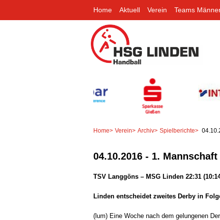
Home
Aktuell
Verein
Teams Männe
Home
>
Verein
>
Archiv
>
Spielberichte
>
04.10.
04.10.2016 - 1. Mannschaft
TSV Langgöns – MSG Linden 22:31 (10:14
Linden entscheidet zweites Derby in Folge
(lum) Eine Woche nach dem gelungenen De