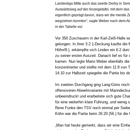
Landesliga Mitte auch das zweite Derby in Ser
Auswärtssieg auf der Anzeigetafel, mit dem da
eigentlich geprägt davon, dass wir die meiste Z
wegziehen konnten“, sagte Weber nach dem Abpf
in der Tabelle vor.
Vor 350 Zuschauern in der Karl-Zeiß-Halle 
gelungen. In ihrer 3:2:1-Deckung kaufte di
Höhn/8.), erkämpfte sich Linden ein 6:2 du
zu seiner ersten Auszeit. Danach lief es für
kamen. Nun legte Mario Weber ebenfalls die 
konzentrierter und stellte mit dem 11:8 von 
14:10 zur Halbzeit spiegelte die Partie bis do
Im zweiten Durchgang ging Lang-Göns noch 
offensiveren Abwehrvariante mit Manndecku
unbeeindruckt und erarbeitete sich gute Cha
für eine weiterhin klare Führung, und wenig
Rene Funke den TSV noch einmal per Sieben
Köhn war die Partie beim 26:20 (56.) für die
„Man hat heute gemerkt, dass wir eine Einh