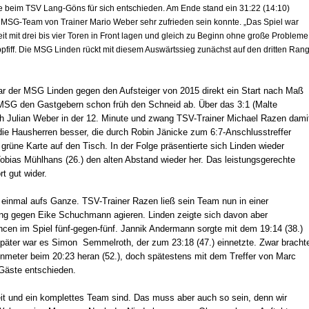
ie beim TSV Lang-Göns für sich entschieden. Am Ende stand ein 31:22 (14:10)
s MSG-Team von Trainer Mario Weber sehr zufrieden sein konnte. „Das Spiel war
eit mit drei bis vier Toren in Front lagen und gleich zu Beginn ohne große Probleme
iff. Die MSG Linden rückt mit diesem Auswärtssieg zunächst auf den dritten Ran
war der MSG Linden gegen den Aufsteiger von 2015 direkt ein Start nach Maß
e MSG den Gastgebern schon früh den Schneid ab. Über das 3:1 (Malte
rch Julian Weber in der 12. Minute und zwang TSV-Trainer Michael Razen dami
 die Hausherren besser, die durch Robin Jänicke zum 6:7-Anschlusstreffer
grüne Karte auf den Tisch. In der Folge präsentierte sich Linden wieder
Tobias Mühlhans (26.) den alten Abstand wieder her. Das leistungsgerechte
rt gut wider.
einmal aufs Ganze. TSV-Trainer Razen ließ sein Team nun in einer
ng gegen Eike Schuchmann agieren. Linden zeigte sich davon aber
ncen im Spiel fünf-gegen-fünf. Jannik Andermann sorgte mit dem 19:14 (38.)
 später war es Simon Semmelroth, der zum 23:18 (47.) einnetzte. Zwar bracht
meter beim 20:23 heran (52.), doch spätestens mit dem Treffer von Marc
 Gäste entschieden.
eit und ein komplettes Team sind. Das muss aber auch so sein, denn wir