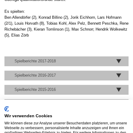
Es spielten:
Ben Allendörfer (2), Konrad Billino (2), Jorik Eichhorn, Lars Hofmann
(2/1), Louis Horvath (8), Tobias Kohl, Alex Pelz, Bennett Peschka, Rene
Richebächer (3), Kieran Tomlinson (1), Max Schnorr, Hendrik Wolkewitz
(5), Elias Zörb
Spielberichte 2017-2018
Spielberichte 2016-2017
Spielberichte 2015-2016
Spielberichte 2014-2015
Wir verwenden Cookies
Spielberichte 2013-2014
Wir können diese zur Analyse unserer Besucherdaten platzieren, um unsere
Webseite zu verbessern, personalisierte Inhalte anzuzeigen und Ihnen ein
Spielberichte 2012-2013
großartiges Webseiten-Erlebnis zu bieten. Für weitere Informationen zu den