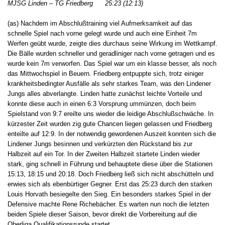
MJSG Linden – TG Friedberg 25:23 (12:13)
(as) Nachdem im Abschlußtraining viel Aufmerksamkeit auf das
schnelle Spiel nach vorne gelegt wurde und auch eine Einheit 7m
Werfen geübt wurde, zeigte dies durchaus seine Wirkung im Wettkampf.
Die Bälle wurden schneller und geradliniger nach vorne getragen und es
wurde kein 7m verworfen. Das Spiel war um ein klasse besser, als noch
das Mittwochspiel in Beuern. Friedberg entpuppte sich, trotz einiger
krankheitsbedingter Ausfälle als sehr starkes Team, was den Lindener
Jungs alles abverlangte. Linden hatte zunächst leichte Vorteile und
konnte diese auch in einen 6:3 Vorsprung ummünzen, doch beim
Spielstand von 9:7 ereilte uns wieder die leidige Abschlußschwäche. In
kürzester Zeit wurden zig gute Chancen liegen gelassen und Friedberg
enteilte auf 12:9. In der notwendig gewordenen Auszeit konnten sich die
Lindener Jungs besinnen und verkürzten den Rückstand bis zur
Halbzeit auf ein Tor. In der Zweiten Halbzeit startete Linden wieder
stark, ging schnell in Führung und behauptete diese über die Stationen
15:13, 18:15 und 20:18. Doch Friedberg ließ sich nicht abschütteln und
erwies sich als ebenbürtiger Gegner. Erst das 25:23 durch den starken
Louis Horvath besiegelte den Sieg. Ein besonders starkes Spiel in der
Defensive machte Rene Richebächer. Es warten nun noch die letzten
beiden Spiele dieser Saison, bevor direkt die Vorbereitung auf die
Oberliga Qualifikationsrunde startet.