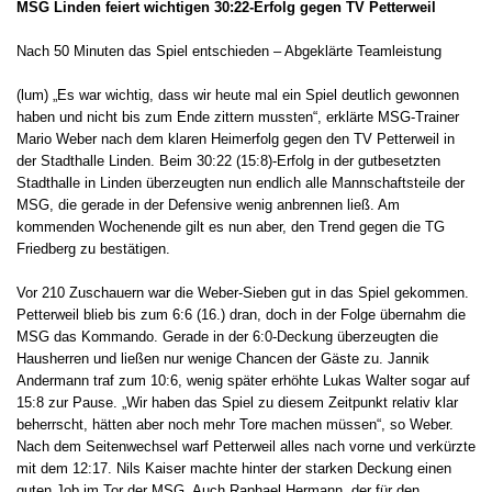
MSG Linden feiert wichtigen 30:22-Erfolg gegen TV Petterweil
Nach 50 Minuten das Spiel entschieden – Abgeklärte Teamleistung
(lum) „Es war wichtig, dass wir heute mal ein Spiel deutlich gewonnen
haben und nicht bis zum Ende zittern mussten“, erklärte MSG-Trainer
Mario Weber nach dem klaren Heimerfolg gegen den TV Petterweil in
der Stadthalle Linden. Beim 30:22 (15:8)-Erfolg in der gutbesetzten
Stadthalle in Linden überzeugten nun endlich alle Mannschaftsteile der
MSG, die gerade in der Defensive wenig anbrennen ließ. Am
kommenden Wochenende gilt es nun aber, den Trend gegen die TG
Friedberg zu bestätigen.
Vor 210 Zuschauern war die Weber-Sieben gut in das Spiel gekommen.
Petterweil blieb bis zum 6:6 (16.) dran, doch in der Folge übernahm die
MSG das Kommando. Gerade in der 6:0-Deckung überzeugten die
Hausherren und ließen nur wenige Chancen der Gäste zu. Jannik
Andermann traf zum 10:6, wenig später erhöhte Lukas Walter sogar auf
15:8 zur Pause. „Wir haben das Spiel zu diesem Zeitpunkt relativ klar
beherrscht, hätten aber noch mehr Tore machen müssen“, so Weber.
Nach dem Seitenwechsel warf Petterweil alles nach vorne und verkürzte
mit dem 12:17. Nils Kaiser machte hinter der starken Deckung einen
guten Job im Tor der MSG. Auch Raphael Hermann, der für den