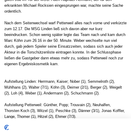
erkrankten Michael Rocksien eingesprungen war, machte seine Sache
ordentlich.
Nach dem Seitenwechsel warf Petterweil alles nach vorne und verkürzte
zum 12.17. Die MSG Linden ließ sich davon aber nur kurz
beeindrucken. Schon wenig später legte das Team nach und kam durch
Marc Köhn zum 26:16 in der 50. Minute. Weber wechselte nun viel
durch, gab jedem Spieler seine Einsatzzeiten, sodass sich auch jeder
Akteur in die Torschützenliste eintragen konnte. In der Schlussphase
ließen die Gastgeber dann etwas mehr zu, sodass Petterweil noch zur
eigenen Ergebniskosmetik kam.
Aufstellung Linden: Herrmann, Kaiser; Nober (1), Semmelroth (2),
Mühlhans (2), Walter (7/1), Köhn (3), Deimer (2/1), Berger (2), Weigelt
(2), Loh (4), Weber (1), Andermann (2), Schuchmann (2).
Aufstellung Petterweil: Günther, Popp; Trouvain (2), Neuhalfen,
Thorsten Koch (3), Witzel (1), Peschke (3), Dänner (3/1), Jonas Koffler,
Lange, Thomer (1), Hitzel (2), Ehmer (7/3).
Zeitstrafen: 8:4 Min. – Siebenmeter: 5/2:6/4. – Zuschauer: 210. –