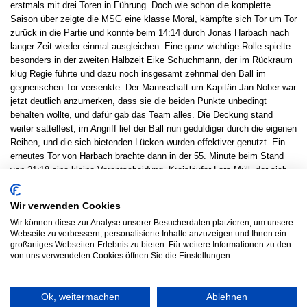
erstmals mit drei Toren in Führung. Doch wie schon die komplette
Saison über zeigte die MSG eine klasse Moral, kämpfte sich Tor um Tor
zurück in die Partie und konnte beim 14:14 durch Jonas Harbach nach
langer Zeit wieder einmal ausgleichen. Eine ganz wichtige Rolle spielte
besonders in der zweiten Halbzeit Eike Schuchmann, der im Rückraum
klug Regie führte und dazu noch insgesamt zehnmal den Ball im
gegnerischen Tor versenkte. Der Mannschaft um Kapitän Jan Nober war
jetzt deutlich anzumerken, dass sie die beiden Punkte unbedingt
behalten wollte, und dafür gab das Team alles. Die Deckung stand
weiter sattelfest, im Angriff lief der Ball nun geduldiger durch die eigenen
Reihen, und die sich bietenden Lücken wurden effektiver genutzt. Ein
erneutes Tor von Harbach brachte dann in der 55. Minute beim Stand
von 21:18 eine kleine Vorentscheidung. Kreisläufer Lars Müll, der sich
einmal mehr in den Dienst der Mannschaft stellte, machte mit seinem
zweiten Tagestreffer vom Kreis alles klar. Nun heißt es für die Wagner-
Wir verwenden Cookies
Schützlinge wieder Kraft zu tanken, denn am 7. Dezember wartet beim
Wir können diese zur Analyse unserer Besucherdaten platzieren, um unsere
Heimspiel in Lützellinden mit dem TSV Griedel eine der
Webseite zu verbessern, personalisierte Inhalte anzuzeigen und Ihnen ein
Überraschungsmannschaften der Liga auf die MSG.
großartiges Webseiten-Erlebnis zu bieten. Für weitere Informationen zu den
Es spielten: Rocksien, Kaiser; Nober 2, Jung, Melle 1, Harbach 3, Müll
von uns verwendeten Cookies öffnen Sie die Einstellungen.
2, Zörb 2, Andermann 1, Schuchmann 10/3, Walter 2, Meilinger.
Ok, weitermachen
Ablehnen
© 2026 HSG LINDEN HANDBALL