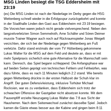
MSG Linden besiegt die TSG Eddersheim mit
23:19
(es) Die MSG Linden ist nach der Niederlage im Derby gegen die HSG
Wettenberg schnell wieder in die Erfolgsspur zurückgekehrt und konnte
in der Stadthalle Linden den Gast aus Eddersheim mit 23:19 besiegen.
Die Vorzeichen waren jedoch nicht gerade vielversprechend. Neben den
langzeitverletzten Simon Semmelroth, Arne Schäfer und Sören Deimer
musste Trainer Wagner auch noch auf Rückraumspieler Jonas Weigelt
verzichten, der sich bei der Niederlage gegen Wettenberg am Fuß
verletzte. Dafür stand erstmals der vom TV Hüttenberg gekommene
Lukas Walter für die MSG auf dem Feld und deutete an, dass er mit
mehr Spielpraxis sicherlich eine gute Alternative für die Mannschaft sein
kann. Dennoch, das Spiel begann schleppend. Die Anfangsphase war
auf beiden Seiten geprägt von technischen Fehlern und Fehlwürfen, was
dazu führte, dass es nach 11 Minuten lediglich 2:2 stand. Wie bereits
gegen Wettenberg drückte in der ersten Halbzeit der Schuh klar im
Angriff. Der guten Defensivleistung, inklusive Torhüter Michael
Rocksien, war es zu verdanken, dass Eddersheim sich trotz der
schwachen Offensive der Gastgeber nicht absetzen konnte. Mit dem
Pausenpfiff erzielte Neuzugang Lukas Walter das 7:8 aus Sicht der
Hausherren. Nach dem Seitenwechsel zunächst dasselbe Spiel. Jedoch
kamen die Gäste etwas besser aus der Kabine und gingen beim 8:11