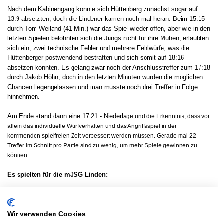
Nach dem Kabinengang konnte sich Hüttenberg zunächst sogar auf
13:9 absetzten, doch die Lindener kamen noch mal heran. Beim 15:15
durch Tom Weiland (41.Min.) war das Spiel wieder offen, aber wie in den
letzten Spielen belohnten sich die Jungs nicht für ihre Mühen, erlaubten
sich ein, zwei technische Fehler und mehrere Fehlwürfe, was die
Hüttenberger postwendend bestraften und sich somit auf 18:16
absetzen konnten. Es gelang zwar noch der Anschlusstreffer zum 17:18
durch Jakob Höhn, doch in den letzten Minuten wurden die möglichen
Chancen liegengelassen und man musste noch drei Treffer in Folge
hinnehmen.
Am Ende stand dann eine 17:21 - Niederla
ge und die Erkenntnis, dass vor
allem das individuelle Wurfverhalten und das Angriffsspiel in der
kommenden spielfreien Zeit verbessert werden müssen. Gerade mal 22
Treffer im Schnitt pro Partie sind zu wenig, um mehr Spiele gewinnen zu
können.
Es spielten für die mJSG Linden:
Im Tor: Kevin Keller, Samir Taherie
Im Feld: Jakob Höhn (3 ), Tom-Ansgar Lenz (4/2), Max Lubbadeh,
Wir verwenden Cookies