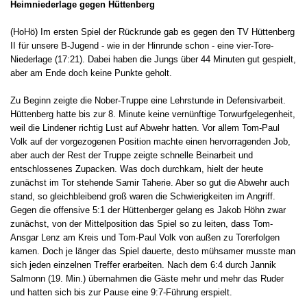
Heimniederlage gegen Hüttenberg
(HoHö) Im ersten Spiel der Rückrunde gab es gegen den TV Hüttenberg
II für unsere B-Jugend - wie in der Hinrunde schon - eine vier-Tore-
Niederlage (17:21). Dabei haben die Jungs über 44 Minuten gut gespielt,
aber am Ende doch keine Punkte geholt.
Zu Beginn zeigte die Nober-Truppe eine Lehrstunde in Defensivarbeit.
Hüttenberg hatte bis zur 8. Minute keine vernünftige Torwurfgelegenheit,
weil die Lindener richtig Lust auf Abwehr hatten. Vor allem Tom-Paul
Volk auf der vorgezogenen Position machte einen hervorragenden Job,
aber auch der Rest der Truppe zeigte schnelle Beinarbeit und
entschlossenes Zupacken. Was doch durchkam, hielt der heute
zunächst im Tor stehende Samir Taherie. Aber so gut die Abwehr auch
stand, so gleichbleibend groß waren die Schwierigkeiten im Angriff.
Gegen die offensive 5:1 der Hüttenberger gelang es Jakob Höhn zwar
zunächst, von der Mittelposition das Spiel so zu leiten, dass Tom-
Ansgar Lenz am Kreis und Tom-Paul Volk von außen zu Torerfolgen
kamen. Doch je länger das Spiel dauerte, desto mühsamer musste man
sich jeden einzelnen Treffer erarbeiten. Nach dem 6:4 durch Jannik
Salmonn (19. Min.) übernahmen die Gäste mehr und mehr das Ruder
und hatten sich bis zur Pause eine 9:7-Führung erspielt.