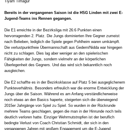
Tiyam Timagur
Bereits in der vergangenen Saison ist die HSG Linden mit zwei E-
Jugend-Teams ins Rennen gegangen.
Die E1 erreichte in der Bezirksliga mit 26:6 Punkten einen
hervorragenden 2. Platz. Die Jungs dominierten Ihre Gegner zumeist
nach Belieben, lediglich die Spiele gegen Pohlheim waren umkämpft.
Die verlustpunktfreie Übermannschaft aus Gedern/Nidda war hingegen
nicht zu schlagen. Dies lag aber weniger an den spielerischen
Fähigkeiten der Jungs, sondern vielmehr an der körperlichen
Überlegenheit des Gegners. Und das wird sich bekanntlich noch
ausgleichen.
Die E2 schaffte es in der Bezirksklasse auf Platz 5 bei ausgeglichenem
Punkteverhältnis. Besonders erfreulich war die enorme Entwicklung der
Jungs über die Saison. Während es am Anfang verständlicherweise
noch etwas an den Basics haperte, steigerten sich die überwiegend
2015er Jahrgänge von Spiel zu Spiel. So wurden in der Rückrunde
mehrere Teams geschlagen, gegen die man in der Hinrunde noch teils
deutlich verloren hatte. Einziger Wehrmutstropfen ist der beruflich
bedingte Verlust von Coach Christian Schmidt, der sich in den
vergangenen Jahren mit großem Engagement um die E-Jugend