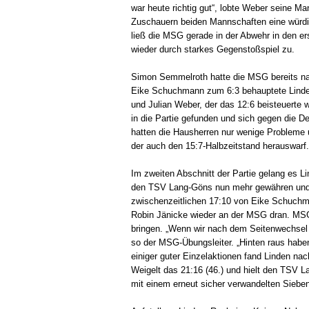
war heute richtig gut“, lobte Weber seine Ma
Zuschauern beiden Mannschaften eine würdig
ließ die MSG gerade in der Abwehr in den e
wieder durch starkes Gegenstoßspiel zu.
Simon Semmelroth hatte die MSG bereits nac
Eike Schuchmann zum 6:3 behauptete Linden
und Julian Weber, der das 12:6 beisteuerte 
in die Partie gefunden und sich gegen die
hatten die Hausherren nur wenige Probleme 
der auch den 15:7-Halbzeitstand herauswarf.
Im zweiten Abschnitt der Partie gelang es L
den TSV Lang-Göns nun mehr gewähren und sc
zwischenzeitlichen 17:10 von Eike Schuchma
Robin Jänicke wieder an der MSG dran. MS
bringen. „Wenn wir nach dem Seitenwechsel k
so der MSG-Übungsleiter. „Hinten raus haben
einiger guter Einzelaktionen fand Linden na
Weigelt das 21:16 (46.) und hielt den TSV
mit einem erneut sicher verwandelten Siebe