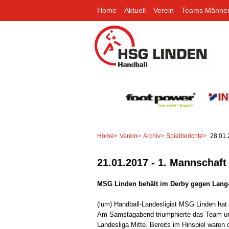
Home
Aktuell
Verein
Teams Männe
Home
>
Verein
>
Archiv
>
Spielberichte
>
28.01.
21.01.2017 - 1. Mannschaft
MSG Linden behält im Derby gegen Lang-
(lum) Handball-Landesligist MSG Linden ha
Am Samstagabend triumphierte das Team um 
Landesliga Mitte. Bereits im Hinspiel waren