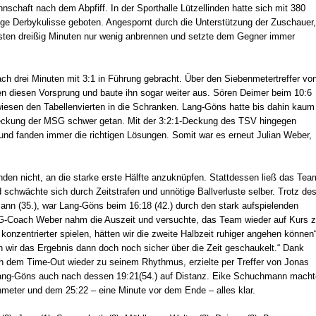
nnschaft nach dem Abpfiff. In der Sporthalle Lützellinden hatte sich mit 380
e Derbykulisse geboten. Angespornt durch die Unterstützung der Zuschauer,
rsten dreißig Minuten nur wenig anbrennen und setzte dem Gegner immer
h drei Minuten mit 3:1 in Führung gebracht. Über den Siebenmetertreffer vo
 diesen Vorsprung und baute ihn sogar weiter aus. Sören Deimer beim 10:6
wiesen den Tabellenvierten in die Schranken. Lang-Göns hatte bis dahin kaum
 Deckung der MSG schwer getan. Mit der 3:2:1-Deckung des TSV hingegen
und fanden immer die richtigen Lösungen. Somit war es erneut Julian Weber,
inden nicht, an die starke erste Hälfte anzuknüpfen. Stattdessen ließ das Tea
hwächte sich durch Zeitstrafen und unnötige Ballverluste selber. Trotz de
nn (35.), war Lang-Göns beim 16:18 (42.) durch den stark aufspielenden
G-Coach Weber nahm die Auszeit und versuchte, das Team wieder auf Kurs 
onzentrierter spielen, hätten wir die zweite Halbzeit ruhiger angehen können“
 wir das Ergebnis dann doch noch sicher über die Zeit geschaukelt.“ Dank
ch dem Time-Out wieder zu seinem Rhythmus, erzielte per Treffer von Jonas
 Lang-Göns auch nach dessen 19:21(54.) auf Distanz. Eike Schuchmann macht
nmeter und dem 25:22 – eine Minute vor dem Ende – alles klar.