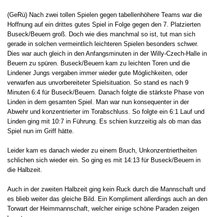
(GeRü) Nach zwei tollen Spielen gegen tabellenhöhere Teams war die
Hoffnung auf ein drittes gutes Spiel in Folge gegen den 7. Platzierten
Buseck/Beuern groß. Doch wie dies manchmal so ist, tut man sich
gerade in solchen vermeintlich leichteren Spielen besonders schwer.
Dies war auch gleich in den Anfangsminuten in der Willy-Czech-Halle in
Beuern zu spüren. Buseck/Beuern kam zu leichten Toren und die
Lindener Jungs vergaben immer wieder gute Möglichkeiten, oder
verwarfen aus unvorbereiteter Spielsituation. So stand es nach 9
Minuten 6:4 für Buseck/Beuern. Danach folgte die stärkste Phase von
Linden in dem gesamten Spiel. Man war nun konsequenter in der
Abwehr und konzentrierter im Torabschluss. So folgte ein 6:1 Lauf und
Linden ging mit 10:7 in Führung. Es schien kurzzeitig als ob man das
Spiel nun im Griff hätte.
Leider kam es danach wieder zu einem Bruch, Unkonzentriertheiten
schlichen sich wieder ein. So ging es mit 14:13 für Buseck/Beuern in
die Halbzeit.
Auch in der zweiten Halbzeit ging kein Ruck durch die Mannschaft und
es blieb weiter das gleiche Bild. Ein Kompliment allerdings auch an den
Torwart der Heimmannschaft, welcher einige schöne Paraden zeigen