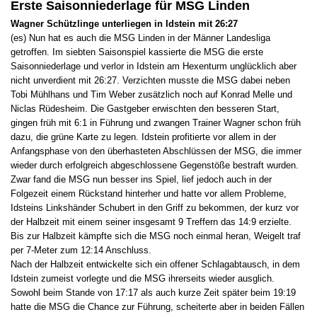
Erste Saisonniederlage für MSG Linden
Wagner Schützlinge unterliegen in Idstein mit 26:27
(es) Nun hat es auch die MSG Linden in der Männer Landesliga
getroffen. Im siebten Saisonspiel kassierte die MSG die erste
Saisonniederlage und verlor in Idstein am Hexenturm unglücklich aber
nicht unverdient mit 26:27. Verzichten musste die MSG dabei neben
Tobi Mühlhans und Tim Weber zusätzlich noch auf Konrad Melle und
Niclas Rüdesheim. Die Gastgeber erwischten den besseren Start,
gingen früh mit 6:1 in Führung und zwangen Trainer Wagner schon früh
dazu, die grüne Karte zu legen. Idstein profitierte vor allem in der
Anfangsphase von den überhasteten Abschlüssen der MSG, die immer
wieder durch erfolgreich abgeschlossene Gegenstöße bestraft wurden.
Zwar fand die MSG nun besser ins Spiel, lief jedoch auch in der
Folgezeit einem Rückstand hinterher und hatte vor allem Probleme,
Idsteins Linkshänder Schubert in den Griff zu bekommen, der kurz vor
der Halbzeit mit einem seiner insgesamt 9 Treffern das 14:9 erzielte.
Bis zur Halbzeit kämpfte sich die MSG noch einmal heran, Weigelt traf
per 7-Meter zum 12:14 Anschluss.
Nach der Halbzeit entwickelte sich ein offener Schlagabtausch, in dem
Idstein zumeist vorlegte und die MSG ihrerseits wieder ausglich.
Sowohl beim Stande von 17:17 als auch kurze Zeit später beim 19:19
hatte die MSG die Chance zur Führung, scheiterte aber in beiden Fällen