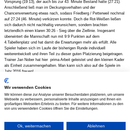
Vorsprung (19:13), der auch bis zur 43. Minute Bestand hatte (27:21).
Anschließend ließ man im Deckungsverhalten und der
Chancenverwertung etwas nach, sodass Friedberg / Petterweil nochmal
auf 27:24 (46. Minute) verkürzen konnte. Doch die Rot-Weißen ließen
sich dadurch nicht nachhaltig verunsichern, sondern brachten
letztendlich einen klaren 30:26 - Sieg über die Ziellinie. Insgesamt
überwintert die Mannschaft nun mit 9:9 Punkten auf dem
4.Tabellenplatz und hat damit die Erwartungen mehr als erfüllt. Alle
Spieler haben sich im Laufe der bisherigen Runde individuell
weiterentwickelt und ihren Teil zu dieser guten Platzierung beigetragen.
Trainer Jan Nober hat hier prima Arbeit geleistet und den kleinen Kader
als Einheit zusammengehalten. Man kann sich also auf die Spiele im
Jahr 2016 freuen!
Es spielten:
Im Tor: Samir Taherie, Kevin Keller
Wir verwenden Cookies
Im Feld: Jakob Höhn (3), Lukas Horvarth (9/1), Benedikt Pelikan (8),
Moritz Rühl (1), Tom Weiland (2), Michel Weisbrod (6/2), Darius
Wir können diese zur Analyse unserer Besucherdaten platzieren, um unsere
Webseite zu verbessern, personalisierte Inhalte anzuzeigen und Ihnen ein
Wolkewitz, Sören Wende (1), Jannis Zörb
großartiges Webseiten-Erlebnis zu bieten. Für weitere Informationen zu den
Ergebnisdienst
von uns verwendeten Cookies öffnen Sie die Einstellungen.
Ok, weitermachen
Ablehnen
© 2026 HSG LINDEN HANDBALL