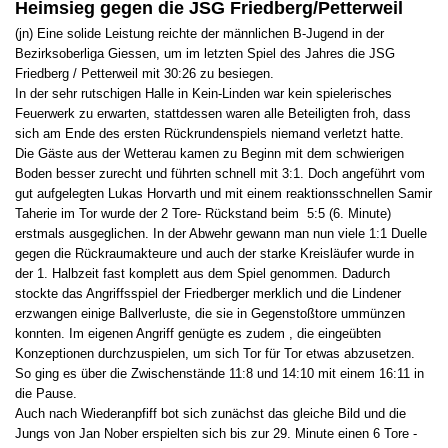
Heimsieg gegen die JSG Friedberg/Petterweil
(jn) Eine solide Leistung reichte der männlichen B-Jugend in der
Bezirksoberliga Giessen, um im letzten Spiel des Jahres die JSG
Friedberg / Petterweil mit 30:26 zu besiegen.
In der sehr rutschigen Halle in Kein-Linden war kein spielerisches
Feuerwerk zu erwarten, stattdessen waren alle Beteiligten froh, dass
sich am Ende des ersten Rückrundenspiels niemand verletzt hatte.
Die Gäste aus der Wetterau kamen zu Beginn mit dem schwierigen
Boden besser zurecht und führten schnell mit 3:1. Doch angeführt vom
gut aufgelegten Lukas Horvarth und mit einem reaktionsschnellen Samir
Taherie im Tor wurde der 2 Tore- Rückstand beim 5:5 (6. Minute)
erstmals ausgeglichen. In der Abwehr gewann man nun viele 1:1 Duelle
gegen die Rückraumakteure und auch der starke Kreisläufer wurde in
der 1. Halbzeit fast komplett aus dem Spiel genommen. Dadurch
stockte das Angriffsspiel der Friedberger merklich und die Lindener
erzwangen einige Ballverluste, die sie in Gegenstoßtore ummünzen
konnten. Im eigenen Angriff genügte es zudem , die eingeübten
Konzeptionen durchzuspielen, um sich Tor für Tor etwas abzusetzen.
So ging es über die Zwischenstände 11:8 und 14:10 mit einem 16:11 in
die Pause.
Auch nach Wiederanpfiff bot sich zunächst das gleiche Bild und die
Jungs von Jan Nober erspielten sich bis zur 29. Minute einen 6 Tore -