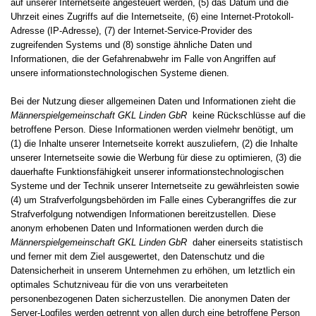
auf unserer Internetseite angesteuert werden, (5) das Datum und die
Uhrzeit eines Zugriffs auf die Internetseite, (6) eine Internet-Protokoll-
Adresse (IP-Adresse), (7) der Internet-Service-Provider des
zugreifenden Systems und (8) sonstige ähnliche Daten und
Informationen, die der Gefahrenabwehr im Falle von Angriffen auf
unsere informationstechnologischen Systeme dienen.
Bei der Nutzung dieser allgemeinen Daten und Informationen zieht die
Männerspielgemeinschaft GKL Linden GbR
keine Rückschlüsse auf die
betroffene Person. Diese Informationen werden vielmehr benötigt, um
(1) die Inhalte unserer Internetseite korrekt auszuliefern, (2) die Inhalte
unserer Internetseite sowie die Werbung für diese zu optimieren, (3) die
dauerhafte Funktionsfähigkeit unserer informationstechnologischen
Systeme und der Technik unserer Internetseite zu gewährleisten sowie
(4) um Strafverfolgungsbehörden im Falle eines Cyberangriffes die zur
Strafverfolgung notwendigen Informationen bereitzustellen. Diese
anonym erhobenen Daten und Informationen werden durch die
Männerspielgemeinschaft GKL Linden GbR
daher einerseits statistisch
und ferner mit dem Ziel ausgewertet, den Datenschutz und die
Datensicherheit in unserem Unternehmen zu erhöhen, um letztlich ein
optimales Schutzniveau für die von uns verarbeiteten
personenbezogenen Daten sicherzustellen. Die anonymen Daten der
Server-Logfiles werden getrennt von allen durch eine betroffene Person