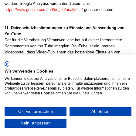
werden. Google Analytics wird unter diesem Link
https://www.google.com/intl/de_de/analytics/
genauer erläutert.
11. Datenschutzbestimmungen zu Einsatz und Verwendung von
YouTube
Der für die Verarbeitung Verantwortliche hat auf dieser Internetseite
Komponenten von YouTube integriert. YouTube ist ein Internet-
Videoportal, dass Video-Publishern das kostenlose Einstellen von
Videoclips und anderen Nutzern die ebenfalls kostenfreie Betrachtung,
Bewertung und Kommentierung dieser ermöglicht. YouTube gestattet
die Publikation aller Arten von Videos, weshalb sowohl komplette Film-
Wir verwenden Cookies
und Fernsehsendungen, aber auch Musikvideos, Trailer oder von
Wir können diese zur Analyse unserer Besucherdaten platzieren, um unsere
Nutzern selbst angefertigte Videos über das Internetportal abrufbar sind.
Webseite zu verbessern, personalisierte Inhalte anzuzeigen und Ihnen ein
großartiges Webseiten-Erlebnis zu bieten. Für weitere Informationen zu den
von uns verwendeten Cookies öffnen Sie die Einstellungen.
Betreibergesellschaft von YouTube ist die YouTube, LLC, 901 Cherry
Ave., San Bruno, CA 94066, USA. Die YouTube, LLC ist einer
Tochtergesellschaft der Google Inc., 1600 Amphitheatre Pkwy, Mountain
Ok, weitermachen
Ablehnen
View, CA 94043-1351, USA.
Nein, anpassen
Durch jeden Aufruf einer der Einzelseiten dieser Internetseite, die durch
den für die Verarbeitung Verantwortlichen betrieben wird und auf welcher