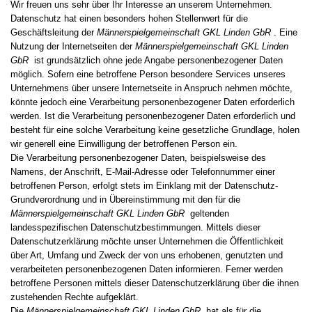
Wir freuen uns sehr über Ihr Interesse an unserem Unternehmen.
Datenschutz hat einen besonders hohen Stellenwert für die
Geschäftsleitung der
Männerspielgemeinschaft GKL Linden GbR
. Eine
Nutzung der Internetseiten der
Männerspielgemeinschaft GKL Linden
GbR
ist grundsätzlich ohne jede Angabe personenbezogener Daten
möglich. Sofern eine betroffene Person besondere Services unseres
Unternehmens über unsere Internetseite in Anspruch nehmen möchte,
könnte jedoch eine Verarbeitung personenbezogener Daten erforderlich
werden. Ist die Verarbeitung personenbezogener Daten erforderlich und
besteht für eine solche Verarbeitung keine gesetzliche Grundlage, holen
wir generell eine Einwilligung der betroffenen Person ein.
Die Verarbeitung personenbezogener Daten, beispielsweise des
Namens, der Anschrift, E-Mail-Adresse oder Telefonnummer einer
betroffenen Person, erfolgt stets im Einklang mit der Datenschutz-
Grundverordnung und in Übereinstimmung mit den für die
Männerspielgemeinschaft GKL Linden GbR
geltenden
landesspezifischen Datenschutzbestimmungen. Mittels dieser
Datenschutzerklärung möchte unser Unternehmen die Öffentlichkeit
über Art, Umfang und Zweck der von uns erhobenen, genutzten und
verarbeiteten personenbezogenen Daten informieren. Ferner werden
betroffene Personen mittels dieser Datenschutzerklärung über die ihnen
zustehenden Rechte aufgeklärt.
Die
Männerspielgemeinschaft GKL Linden GbR
hat als für die