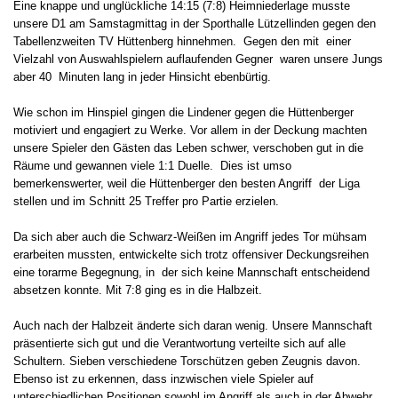
Eine knappe und unglückliche 14:15 (7:8) Heimniederlage musste
unsere D1 am Samstagmittag in der Sporthalle Lützellinden gegen den
Tabellenzweiten TV Hüttenberg hinnehmen. Gegen den mit einer
Vielzahl von Auswahlspielern auflaufenden Gegner waren unsere Jungs
aber 40 Minuten lang in jeder Hinsicht ebenbürtig.
Wie schon im Hinspiel gingen die Lindener gegen die Hüttenberger
motiviert und engagiert zu Werke. Vor allem in der Deckung machten
unsere Spieler den Gästen das Leben schwer, verschoben gut in die
Räume und gewannen viele 1:1 Duelle. Dies ist umso
bemerkenswerter, weil die Hüttenberger den besten Angriff der Liga
stellen und im Schnitt 25 Treffer pro Partie erzielen.
Da sich aber auch die Schwarz-Weißen im Angriff jedes Tor mühsam
erarbeiten mussten, entwickelte sich trotz offensiver Deckungsreihen
eine torarme Begegnung, in der sich keine Mannschaft entscheidend
absetzen konnte. Mit 7:8 ging es in die Halbzeit.
Auch nach der Halbzeit änderte sich daran wenig. Unsere Mannschaft
präsentierte sich gut und die Verantwortung verteilte sich auf alle
Schultern. Sieben verschiedene Torschützen geben Zeugnis davon.
Ebenso ist zu erkennen, dass inzwischen viele Spieler auf
unterschiedlichen Positionen sowohl im Angriff als auch in der Abwehr