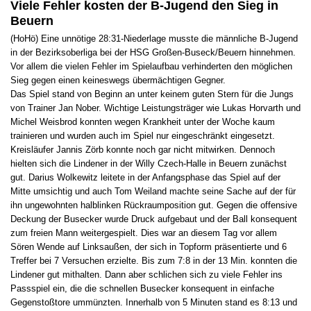
Viele Fehler kosten der B-Jugend den Sieg in
Beuern
(HoHö) Eine unnötige 28:31-Niederlage musste die männliche B-Jugend
in der Bezirksoberliga bei der HSG Großen-Buseck/Beuern hinnehmen.
Vor allem die vielen Fehler im Spielaufbau verhinderten den möglichen
Sieg gegen einen keineswegs übermächtigen Gegner.
Das Spiel stand von Beginn an unter keinem guten Stern für die Jungs
von Trainer Jan Nober. Wichtige Leistungsträger wie Lukas Horvarth und
Michel Weisbrod konnten wegen Krankheit unter der Woche kaum
trainieren und wurden auch im Spiel nur eingeschränkt eingesetzt.
Kreisläufer Jannis Zörb konnte noch gar nicht mitwirken. Dennoch
hielten sich die Lindener in der Willy Czech-Halle in Beuern zunächst
gut. Darius Wolkewitz leitete in der Anfangsphase das Spiel auf der
Mitte umsichtig und auch Tom Weiland machte seine Sache auf der für
ihn ungewohnten halblinken Rückraumposition gut. Gegen die offensive
Deckung der Busecker wurde Druck aufgebaut und der Ball konsequent
zum freien Mann weitergespielt. Dies war an diesem Tag vor allem
Sören Wende auf Linksaußen, der sich in Topform präsentierte und 6
Treffer bei 7 Versuchen erzielte. Bis zum 7:8 in der 13 Min. konnten die
Lindener gut mithalten. Dann aber schlichen sich zu viele Fehler ins
Passspiel ein, die die schnellen Busecker konsequent in einfache
Gegenstoßtore ummünzten. Innerhalb von 5 Minuten stand es 8:13 und