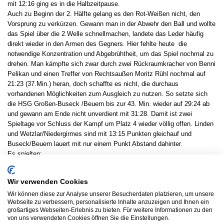
mit 12:16 ging es in die Halbzeitpause.
Auch zu Beginn der 2. Hälfte gelang es den Rot-Weißen nicht, den
Vorsprung zu verkürzen. Gewann man in der Abwehr den Ball und wollte
das Spiel über die 2.Welle schnellmachen, landete das Leder häufig
direkt wieder in den Armen des Gegners. Hier fehlte heute die
notwendige Konzentration und Abgebrühtheit, um das Spiel nochmal zu
drehen. Man kämpfte sich zwar durch zwei Rückraumkracher von Benni
Pelikan und einen Treffer von Rechtsaußen Moritz Rühl nochmal auf
21:23 (37.Min.) heran, doch schaffte es nicht, die durchaus
vorhandenen Möglichkeiten zum Ausgleich zu nutzen. So setzte sich
die HSG Großen-Buseck /Beuern bis zur 43. Min. wieder auf 29:24 ab
und gewann am Ende nicht unverdient mit 31:28. Damit ist zwei
Spieltage vor Schluss der Kampf um Platz 4 wieder völlig offen. Linden
und Wetzlar/Niedergirmes sind mit 13:15 Punkten gleichauf und
Buseck/Beuern lauert mit nur einem Punkt Abstand dahinter.
Es spielten:
Im Tor: Samir Taherie, Kevin Keller
Im Feld: Jakob Höhn (3), Lukas Horvarth (2), Benedikt Pelikan (6),
Wir verwenden Cookies
Moritz Rühl (3), Tom Weiland (1), Michel Weisbrod (4/3), Sören Wende
(6), Darius Wolkewitz (3),Tom-Ansgar Lenz
Wir können diese zur Analyse unserer Besucherdaten platzieren, um unsere
Webseite zu verbessern, personalisierte Inhalte anzuzeigen und Ihnen ein
großartiges Webseiten-Erlebnis zu bieten. Für weitere Informationen zu den
Ergebnisdienst
von uns verwendeten Cookies öffnen Sie die Einstellungen.