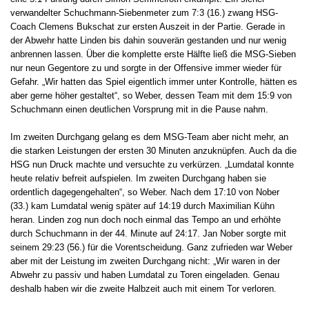
verwandelter Schuchmann-Siebenmeter zum 7:3 (16.) zwang HSG-
Coach Clemens Bukschat zur ersten Auszeit in der Partie. Gerade in
der Abwehr hatte Linden bis dahin souverän gestanden und nur wenig
anbrennen lassen. Über die komplette erste Hälfte ließ die MSG-Sieben
nur neun Gegentore zu und sorgte in der Offensive immer wieder für
Gefahr. „Wir hatten das Spiel eigentlich immer unter Kontrolle, hätten es
aber gerne höher gestaltet“, so Weber, dessen Team mit dem 15:9 von
Schuchmann einen deutlichen Vorsprung mit in die Pause nahm.
Im zweiten Durchgang gelang es dem MSG-Team aber nicht mehr, an
die starken Leistungen der ersten 30 Minuten anzuknüpfen. Auch da die
HSG nun Druck machte und versuchte zu verkürzen. „Lumdatal konnte
heute relativ befreit aufspielen. Im zweiten Durchgang haben sie
ordentlich dagegengehalten“, so Weber. Nach dem 17:10 von Nober
(33.) kam Lumdatal wenig später auf 14:19 durch Maximilian Kühn
heran. Linden zog nun doch noch einmal das Tempo an und erhöhte
durch Schuchmann in der 44. Minute auf 24:17. Jan Nober sorgte mit
seinem 29:23 (56.) für die Vorentscheidung. Ganz zufrieden war Weber
aber mit der Leistung im zweiten Durchgang nicht: „Wir waren in der
Abwehr zu passiv und haben Lumdatal zu Toren eingeladen. Genau
deshalb haben wir die zweite Halbzeit auch mit einem Tor verloren.