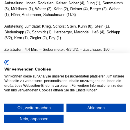
Aufstellung Linden: Rocksien, Kaiser; Nober (4), Jung (1), Semmelroth
(3), Mühlhans (1), Walter (2), Köhn (2), Deimer (4), Berger (2), Weber
(1), Höhn, Andermann, Schuchmann (11/3).
Aufstellung Lumdatal: Krieg, Scholz; Stein, Kühn (8), Stein (1),
Biedenkapp (2), Schmidt (1), Herzberger, Marondel, Heß (4), Schlapp
(6/2), Kern (1), Ziegler (2), Fey (1).
Zeitstrafen: 4:4 Min. – Siebenmeter: 4/3:3/2. – Zuschauer: 150. –
Schiedsrichter: Alexander Paschenko/Eugen Paschenko.
Text: Lucas Mertsching (Presseabteilung MSG Linden).
Wir verwenden Cookies
Foto: www.jenniver-fotografie.de
Wir können diese zur Analyse unserer Besucherdaten platzieren, um unsere
Webseite zu verbessern, personalisierte Inhalte anzuzeigen und Ihnen ein
großartiges Webseiten-Erlebnis zu bieten. Für weitere Informationen zu den
Ergebnisdienst
von uns verwendeten Cookies öffnen Sie die Einstellungen.
Ok, weitermachen
Ablehnen
© 2026 HSG LINDEN HANDBALL
Nein, anpassen
ANFAHRT
IMPRESSUM
DATENSCHUTZ