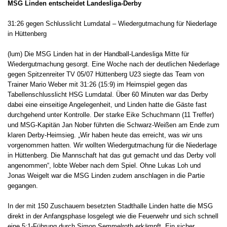
MSG Linden entscheidet Landesliga-Derby
31:26 gegen Schlusslicht Lumdatal – Wiedergutmachung für Niederlage
in Hüttenberg
(lum) Die MSG Linden hat in der Handball-Landesliga Mitte für
Wiedergutmachung gesorgt. Eine Woche nach der deutlichen Niederlage
gegen Spitzenreiter TV 05/07 Hüttenberg U23 siegte das Team von
Trainer Mario Weber mit 31:26 (15:9) im Heimspiel gegen das
Tabellenschlusslicht HSG Lumdatal. Über 60 Minuten war das Derby
dabei eine einseitige Angelegenheit, und Linden hatte die Gäste fast
durchgehend unter Kontrolle. Der starke Eike Schuchmann (11 Treffer)
und MSG-Kapitän Jan Nober führten die Schwarz-Weißen am Ende zum
klaren Derby-Heimsieg. „Wir haben heute das erreicht, was wir uns
vorgenommen hatten. Wir wollten Wiedergutmachung für die Niederlage
in Hüttenberg. Die Mannschaft hat das gut gemacht und das Derby voll
angenommen“, lobte Weber nach dem Spiel. Ohne Lukas Loh und
Jonas Weigelt war die MSG Linden zudem anschlagen in die Partie
gegangen.
In der mit 150 Zuschauern besetzten Stadthalle Linden hatte die MSG
direkt in der Anfangsphase losgelegt wie die Feuerwehr und sich schnell
eine 5:1-Führung durch Simon Semmelroth erkämpft. Ein sicher