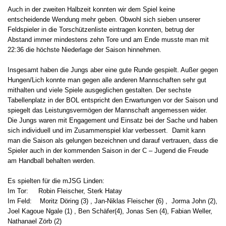
Auch in der zweiten Halbzeit konnten wir dem Spiel keine
entscheidende Wendung mehr geben. Obwohl sich sieben unserer
Feldspieler in die Torschützenliste eintragen konnten, betrug der
Abstand immer mindestens zehn Tore und am Ende musste man mit
22:36 die höchste Niederlage der Saison hinnehmen.
Insgesamt haben die Jungs aber eine gute Runde gespielt. Außer gegen
Hungen/Lich konnte man gegen alle anderen Mannschaften sehr gut
mithalten und viele Spiele ausgeglichen gestalten. Der sechste
Tabellenplatz in der BOL entspricht den Erwartungen vor der Saison und
spiegelt das Leistungsvermögen der Mannschaft angemessen wider.
Die Jungs waren mit Engagement und Einsatz bei der Sache und haben
sich individuell und im Zusammenspiel klar verbessert. Damit kann
man die Saison als gelungen bezeichnen und darauf vertrauen, dass die
Spieler auch in der kommenden Saison in der C – Jugend die Freude
am Handball behalten werden.
Es spielten für die mJSG Linden:
Im Tor: Robin Fleischer, Sterk Hatay
Im Feld: Moritz Döring (3) , Jan-Niklas Fleischer (6) , Jorma John (2),
Joel Kagoue Ngale (1) , Ben Schäfer(4), Jonas Sen (4), Fabian Weller,
Nathanael Zörb (2)