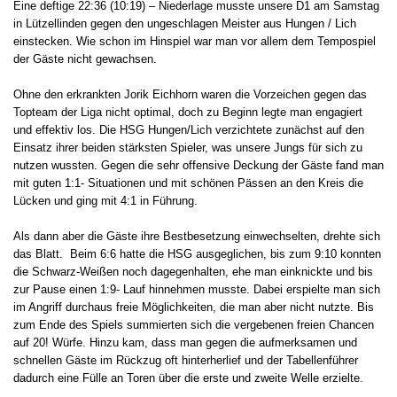
Eine deftige 22:36 (10:19) – Niederlage musste unsere D1 am Samstag
in Lützellinden gegen den ungeschlagen Meister aus Hungen / Lich
einstecken. Wie schon im Hinspiel war man vor allem dem Tempospiel
der Gäste nicht gewachsen.
Ohne den erkrankten Jorik Eichhorn waren die Vorzeichen gegen das
Topteam der Liga nicht optimal, doch zu Beginn legte man engagiert
und effektiv los. Die HSG Hungen/Lich verzichtete zunächst auf den
Einsatz ihrer beiden stärksten Spieler, was unsere Jungs für sich zu
nutzen wussten. Gegen die sehr offensive Deckung der Gäste fand man
mit guten 1:1- Situationen und mit schönen Pässen an den Kreis die
Lücken und ging mit 4:1 in Führung.
Als dann aber die Gäste ihre Bestbesetzung einwechselten, drehte sich
das Blatt. Beim 6:6 hatte die HSG ausgeglichen, bis zum 9:10 konnten
die Schwarz-Weißen noch dagegenhalten, ehe man einknickte und bis
zur Pause einen 1:9- Lauf hinnehmen musste. Dabei erspielte man sich
im Angriff durchaus freie Möglichkeiten, die man aber nicht nutzte. Bis
zum Ende des Spiels summierten sich die vergebenen freien Chancen
auf 20! Würfe. Hinzu kam, dass man gegen die aufmerksamen und
schnellen Gäste im Rückzug oft hinterherlief und der Tabellenführer
dadurch eine Fülle an Toren über die erste und zweite Welle erzielte.