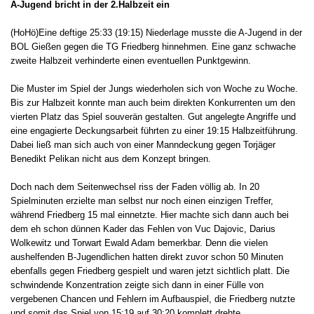
A-Jugend bricht in der 2.Halbzeit ein
(HoHö)Eine deftige 25:33 (19:15) Niederlage musste die A-Jugend in der
BOL Gießen gegen die TG Friedberg hinnehmen. Eine ganz schwache
zweite Halbzeit verhinderte einen eventuellen Punktgewinn.
Die Muster im Spiel der Jungs wiederholen sich von Woche zu Woche.
Bis zur Halbzeit konnte man auch beim direkten Konkurrenten um den
vierten Platz das Spiel souverän gestalten. Gut angelegte Angriffe und
eine engagierte Deckungsarbeit führten zu einer 19:15 Halbzeitführung.
Dabei ließ man sich auch von einer Manndeckung gegen Torjäger
Benedikt Pelikan nicht aus dem Konzept bringen.
Doch nach dem Seitenwechsel riss der Faden völlig ab. In 20
Spielminuten erzielte man selbst nur noch einen einzigen Treffer,
während Friedberg 15 mal einnetzte. Hier machte sich dann auch bei
dem eh schon dünnen Kader das Fehlen von Vuc Dajovic, Darius
Wolkewitz und Torwart Ewald Adam bemerkbar. Denn die vielen
aushelfenden B-Jugendlichen hatten direkt zuvor schon 50 Minuten
ebenfalls gegen Friedberg gespielt und waren jetzt sichtlich platt. Die
schwindende Konzentration zeigte sich dann in einer Fülle von
vergebenen Chancen und Fehlern im Aufbauspiel, die Friedberg nutzte
und somit das Spiel von 15:19 auf 30:20 komplett drehte.