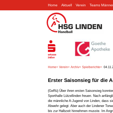
Home
Aktuell
Verein
Teams Männe
Home
>
Verein
>
Archiv
>
Spielberichte
>
04.11.
Erster Saisonsieg für die 
(GeRü) Über ihren ersten Saisonsieg konnte
Sporthalle Lützellinden freuen. Nach anfäng
die männliche A-Jugend von Linden, dass sie
Abwehr gelegt. Aber auch der Lindener Torwa
bis zur Halbzeit hinnehmen musste. Im Angr