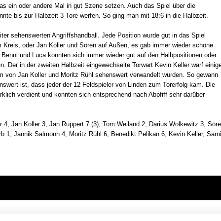
s ein oder andere Mal in gut Szene setzen. Auch das Spiel über die
nnte bis zur Halbzeit 3 Tore werfen. So ging man mit 18:6 in die Halbzeit.
iter sehenswerten Angriffshandball. Jede Position wurde gut in das Spiel
Kreis, oder Jan Koller und Sören auf Außen, es gab immer wieder schöne
, Benni und Luca konnten sich immer wieder gut auf den Halbpositionen oder
 Der in der zweiten Halbzeit eingewechselte Torwart Kevin Keller warf einig
 von Jan Koller und Moritz Rühl sehenswert verwandelt wurden. So gewann
wert ist, dass jeder der 12 Feldspieler von Linden zum Torerfolg kam. Die
rklich verdient und konnten sich entsprechend nach Abpfiff sehr darüber
 4, Jan Koller 3, Jan Ruppert 7 (3), Tom Weiland 2, Darius Wolkewitz 3, Sör
 1, Jannik Salmonn 4, Moritz Rühl 6, Benedikt Pelikan 6, Kevin Keller, Sami