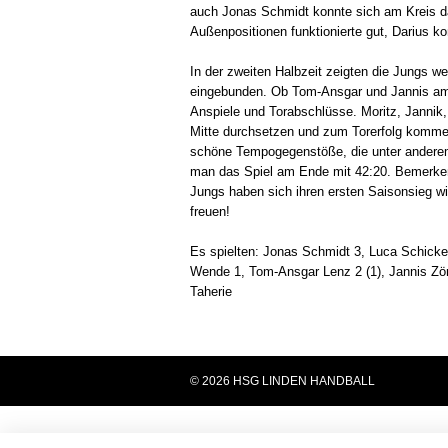
auch Jonas Schmidt konnte sich am Kreis da
Außenpositionen funktionierte gut, Darius ko
In der zweiten Halbzeit zeigten die Jungs we
eingebunden. Ob Tom-Ansgar und Jannis am 
Anspiele und Torabschlüsse. Moritz, Jannik
Mitte durchsetzen und zum Torerfolg kommen.
schöne Tempogegenstöße, die unter anderem
man das Spiel am Ende mit 42:20. Bemerkens
Jungs haben sich ihren ersten Saisonsieg wi
freuen!
Es spielten: Jonas Schmidt 3, Luca Schicker
Wende 1, Tom-Ansgar Lenz 2 (1), Jannis Zörb
Taherie
© 2026 HSG LINDEN HANDBALL