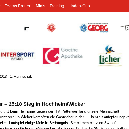
r
Teams Frauen
Minis
Training
Linden-Cup
2013 - 1. Mannschaft
r – 25:18 Sieg in Hochheim/Wicker
ftritt beim Heimspiel gegen den TV Petterweil fand unsere Mannschaft
ärtsspiel in Wicker kämpften die Gastgeber in der 1. Halbzeit aufopferungsvo
lles Laufspiel einige Male in Bedrängnis. Sie blieben bis zum 3:4 auf
 etwas deutlicher in Führung lag. Nach dem 12:8 in der 25. Minute schafften