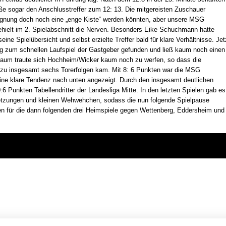
e sogar den Anschlusstreffer zum 12: 13. Die mitgereisten Zuschauer
gnung doch noch eine „enge Kiste“ werden könnten, aber unsere MSG
ehielt im 2. Spielabschnitt die Nerven. Besonders Eike Schuchmann hatte
ine Spielübersicht und selbst erzielte Treffer bald für klare Verhältnisse. Jet
ng zum schnellen Laufspiel der Gastgeber gefunden und ließ kaum noch einen
aum traute sich Hochheim/Wicker kaum noch zu werfen, so dass die
 zu insgesamt sechs Torerfolgen kam. Mit 8: 6 Punkten war die MSG
 eine klare Tendenz nach unten angezeigt. Durch den insgesamt deutlichen
6 Punkten Tabellendritter der Landesliga Mitte. In den letzten Spielen gab es
letzungen und kleinen Wehwehchen, sodass die nun folgende Spielpause
n für die dann folgenden drei Heimspiele gegen Wettenberg, Eddersheim und