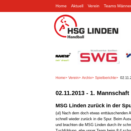
Home
Aktuell
Verein
Teams Männe
Home
>
Verein
>
Archiv
>
Spielberichte
>
02.11.
02.11.2013 - 1. Mannschaft
MSG Linden zurück in der Spu
(ul) Nach dem doch etwas enttäuschenden Au
schnell wieder zurück in die Spur. Beim Ausw
und brachten die MSG Linden durch ihr schne
Tuchfühlung, ehe unser Team beim 8:4 schon