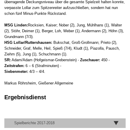
überragende Deckungsniveau über die gesamte Spielzeit halten konnte,
verpasste Lollar zum Spitzenreiter aufzuschließen, sondern hat nun
schon fünf Minus-Punkte Rückstand.
MSG Linden:
Rocksien, Kaiser; Nober (2), Jung, Mühlhans (1), Walter
(2), Stöhr, Deimer (1), Berger, Loh, Weber (1), Andermann (2), Höhn (3),
Grundmann (7/3).
HSG Lollar/Ruttershausen:
Bukschat, Groß-Grollmann; Prieto (2),
Schneider, Graf, Melle, Heil, Spieß (7/4), Kludt (1), Piazolla, Pausch,
Ziehm (5), Jung (1), Schuchmann (1).
SR:
Adam/Adam (Hofgeismar-Grebenstein) -
Zuschauer:
450 -
Zeitstrafen:
6 – 6 (Strafminuten) -
Siebenmeter:
4/3 – 4/4.
Markus Röhrsheim, Gießener Allgemeine
Ergebnisdienst
Spielberichte 2017-2018