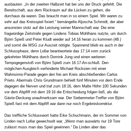
ausbauten. „In der zweiten Halbzeit hat bei uns der Druck gefehlt. Die
Bereitschaft, aus dem Rückraum auf die Lücken zu gehen, die
durchaus da waren. Das braucht man in so einem Spiel. Wir waren zu
sehr auf das Kreisspiel fixiert.“ bemängelte Aljoscha Schmidt, der aber
ansonsten stolz auf die Leistung seiner Mannschaft war. Die eine
fragwürdige Zeitstrafe gegen Lindens Tobias Mühlhans nutzte, um durch
Björn Spieß und Peter Kludt wieder auf 14:16 heran zu kommen (48.)
und somit die MSG zur Auszeit nötigte. Spannend blieb es auch in der
Schlussphase, denn Lollar beantwortete das 17:14 vom zurück
gekehrten Mühlhans durch Domink Jung und einen weiteren
Tempogegenstoß von Björn Spieß zum 16:17-An-schluß. Den
möglichen Ausgleich verhinderte Michael Rocksien mit einer
Wahnsinns-Parade gegen den frei am Kreis abschließenden Carlos
Prieto. Abermals Chris Grundmann behielt fünf Minuten vor dem Ende
dagegen die Nerven und traf zum 18:16, dem Malte Höhn 100 Sekunden
vor dem Abpfiff mit dem 19:16 die Entscheidung folgen ließ, als die
Gäste-Deckung unaufmerksam war. Der Siebenmeter-Treffer von Björn
Spieß fast mit dem Abpfiff war dann nur noch Ergebniskorrektur.
Das treffliche Schlusswort hatte Eike Schuchmann, der im Sommer von
Linden nach Lollar gewechselt war. „Wenn man auswärts nur 19 Tore
zulässt muss man das Spiel gewinnen.“ Da Linden aber das