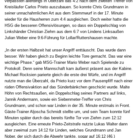
verpassten allerdings in Überzahl das 4:2 nach dem zweiten Treffer von
Kreisläufer Carlos Prieto auszubauen. So konnte Chris Grundmann in
seiner unnachahmlichen Art aus dem Stemmwurf in der 17. Minute
wieder für die Hausherren zum 4:4 ausgleichen. Doch weiter hatte die
HSG die besseren Offensivlösungen, so dass ein Doppelschlag von
Linkshänder Christian Ziehm aus dem 6:7 von Lindens Linksaußen
Julian Weber eine 9:6-Führung für Lollar/Ruttershausen machte.
„In der ersten Halbzeit hat unser Angriff enttäuscht. Das wurde dann
besser. Wir haben gleich zu Beginn leichte Tore gemacht. Das war eine
wichtige Phase.“ gab MSG-Trainer Mario Weber nach Spielende zu
Protokoll. Denn seine Mannschaft kam äußerst präsent aus der Kabine.
Michael Rocksien parierte gleich die erste drei Würfe, und im Angriff
nutzte man die Überzahl, da Prieto kurz vor dem Pausenpfiff nach einer
rüden Offensivaktion auf das Sünderbänkchen geschickt wurde. Malte
Höhn von Rechtsaußen, ein Doppelschlag seines Partners auf links,
Jannik Andermann, sowie ein Siebenmeter-Treffer von Chris
Grundmann, und schon war Linden in der 35. Minute erstmals in Front.
Gäste-Trainer Aljoscha Schmidt stellte um, und sein Team konnte fünf
Minuten später durch das bereits fünfte Tor von Ziehm zum 12:12
ausgleichen. Eine erneute Prieto-Zeitstrafe nutzte Lukas Walter dann
aber zweimal zum 14:12 für Linden, welches Grundmann und Jan
Nober, der sich durch die Abwehr tankte, sogar auf 16:12 (46.)