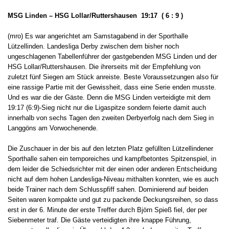
MSG Linden – HSG Lollar/Ruttershausen 19:17 ( 6 : 9 )
(mro) Es war angerichtet am Samstagabend in der Sporthalle
Lützellinden. Landesliga Derby zwischen dem bisher noch
ungeschlagenen Tabellenführer der gastgebenden MSG Linden und der
HSG Lollar/Ruttershausen. Die ihrerseits mit der Empfehlung von
zuletzt fünf Siegen am Stück anreiste. Beste Voraussetzungen also für
eine rassige Partie mit der Gewissheit, dass eine Serie enden musste.
Und es war die der Gäste. Denn die MSG Linden verteidigte mit dem
19:17 (6:9)-Sieg nicht nur die Ligaspitze sondern feierte damit auch
innerhalb von sechs Tagen den zweiten Derbyerfolg nach dem Sieg in
Langgöns am Vorwochenende.
Die Zuschauer in der bis auf den letzten Platz gefüllten Lützellindener
Sporthalle sahen ein temporeiches und kampfbetontes Spitzenspiel, in
dem leider die Schiedsrichter mit der einen oder anderen Entscheidung
nicht auf dem hohen Landesliga-Niveau mithalten konnten, wie es auch
beide Trainer nach dem Schlusspfiff sahen. Dominierend auf beiden
Seiten waren kompakte und gut zu packende Deckungsreihen, so dass
erst in der 6. Minute der erste Treffer durch Björn Spieß fiel, der per
Siebenmeter traf. Die Gäste verteidigten ihre knappe Führung,