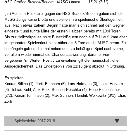
HSG Großen-Buseck/Beuern - MJSG Linden 15:21 (7:11)
(as) Auch im Rückspiel gegen die HSG Buseck/Beuern gaben sich die
MJSG Jungs keine Blöße und spielten ihre spielerische Überlegenheit
aus. Nach etwas zähem Beginn hatte man sich schnell auf den Gegner
eingestellt und führte Mitte der ersten Halbzeit bereits mit 10:4 Toren.
Bis zur Halbzeitpause holte Buseck/Beuern noch auf 7:11 auf, kam aber
im gesamten Spielverlauf nicht näher als 3 Tore an die MJSG heran. Zu
bemängeln gab es diesmal neben dem zu behäbigen Spiel nach vorne,
vor allem wieder einmal die Chancenauswertung, darunter vier
vergebene 7m Würfe. Positiv zu erwähnen gilt die mannschaftliche
Ausgeglichenheit. Das Endergebnis von 21:15 geht absolut in Ordnung.
Es spielten:
Konrad Billino (1), Jorik Eichhorn (5), Lars Hofmann (3), Louis Horvath
(3), Tobias Kohl, Alex Pelz, Bennett Peschka (4), Rene Richebächer
(2/2), Kieran Tomlinson (2), Max Schnorr, Hendrik Wolkewitz (3/1), Elias
Zörb
Spielberichte 2017-2018