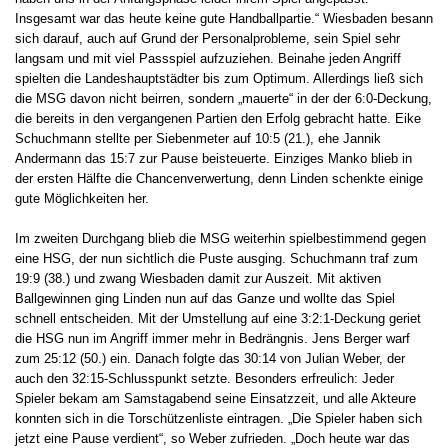
Insgesamt war das heute keine gute Handballpartie.“ Wiesbaden besann
sich darauf, auch auf Grund der Personalprobleme, sein Spiel sehr
langsam und mit viel Passspiel aufzuziehen. Beinahe jeden Angriff
spielten die Landeshauptstädter bis zum Optimum. Allerdings ließ sich
die MSG davon nicht beirren, sondern „mauerte“ in der der 6:0-Deckung,
die bereits in den vergangenen Partien den Erfolg gebracht hatte. Eike
Schuchmann stellte per Siebenmeter auf 10:5 (21.), ehe Jannik
Andermann das 15:7 zur Pause beisteuerte. Einziges Manko blieb in
der ersten Hälfte die Chancenverwertung, denn Linden schenkte einige
gute Möglichkeiten her.
Im zweiten Durchgang blieb die MSG weiterhin spielbestimmend gegen
eine HSG, der nun sichtlich die Puste ausging. Schuchmann traf zum
19:9 (38.) und zwang Wiesbaden damit zur Auszeit. Mit aktiven
Ballgewinnen ging Linden nun auf das Ganze und wollte das Spiel
schnell entscheiden. Mit der Umstellung auf eine 3:2:1-Deckung geriet
die HSG nun im Angriff immer mehr in Bedrängnis. Jens Berger warf
zum 25:12 (50.) ein. Danach folgte das 30:14 von Julian Weber, der
auch den 32:15-Schlusspunkt setzte. Besonders erfreulich: Jeder
Spieler bekam am Samstagabend seine Einsatzzeit, und alle Akteure
konnten sich in die Torschützenliste eintragen. „Die Spieler haben sich
jetzt eine Pause verdient“, so Weber zufrieden. „Doch heute war das