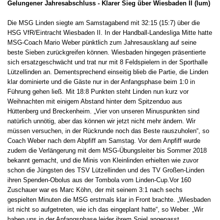
Gelungener Jahresabschluss - Klarer Sieg über Wiesbaden II (lum)
Die MSG Linden siegte am Samstagabend mit 32:15 (15:7) über die
HSG VfR/Eintracht Wiesbaden II. In der Handball-Landesliga Mitte hatte
MSG-Coach Mario Weber pünktlich zum Jahresausklang auf seine
beste Sieben zurückgreifen können. Wiesbaden hingegen präsentierte
sich ersatzgeschwächt und trat nur mit 8 Feldspielern in der Sporthalle
Lützellinden an. Dementsprechend einseitig blieb die Partie, die Linden
klar dominierte und die Gäste nur in der Anfangsphase beim 1:0 in
Führung gehen ließ. Mit 18:8 Punkten steht Linden nun kurz vor
Weihnachten mit einigem Abstand hinter dem Spitzenduo aus
Hüttenberg und Breckenheim. „Vier von unseren Minuspunkten sind
natürlich unnötig, aber das können wir jetzt nicht mehr ändern. Wir
müssen versuchen, in der Rückrunde noch das Beste rauszuholen“, so
Coach Weber nach dem Abpfiff am Samstag. Vor dem Anpfiff wurde
zudem die Verlängerung mit dem MSG-Übungsleiter bis Sommer 2018
bekannt gemacht, und die Minis von Kleinlinden erhielten wie zuvor
schon die Jüngsten des TSV Lützellinden und des TV Großen-Linden
ihren Spenden-Obolus aus der Tombola vom Linden-Cup.Vor 160
Zuschauer war es Marc Köhn, der mit seinem 3:1 nach sechs
gespielten Minuten die MSG erstmals klar in Front brachte. „Wiesbaden
ist nicht so aufgetreten, wie ich das eingeplant hatte“, so Weber. „Wir
haben uns in der Anfangsphase leider ihrem Spiel angepasst.