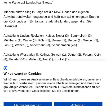
keine Partie auf Landesliga-Niveau.“
Mit dem dritten Sieg in Folge hat die MSG Linden den eigenen
Aufwärtstrend weiter fortgesetzt und hofft nun auf einen guten Start in
die Rückrunde am 15. Januar, Stadthalle Linden, gegen die TSG
Oberursel.
Aufstellung Linden: Rocksien, Kaiser; Nober (3), Semmelroth (3),
Mühlhans (1), Walter (3), Köhn (1), Deimer (2), Berger (1), Weigelt (3),
Loh (2), Weber (3), Andermann (3), Schuchmann (7/5).
Aufstellung Wiesbaden II: Kellner; Seiwert (1), Delnef (2), Peters, Klein
(4), Vucetic (5/1), Müller (1), Noll (1), Kunkel (1).
Zeitstrafen: 2:8 Min. – Siebenmeter: 6/5:1/1. – Zuschauer: 160. –
Schiedsrichter: Kaiser/Paul.
Wir verwenden Cookies
Wir können diese zur Analyse unserer Besucherdaten platzieren, um unsere
Text: Lucas Mertsching (Presseabteilung MSG Linden)
Webseite zu verbessern, personalisierte Inhalte anzuzeigen und Ihnen ein
großartiges Webseiten-Erlebnis zu bieten. Für weitere Informationen zu den
Ergebnisdienst
von uns verwendeten Cookies öffnen Sie die Einstellungen.
Ok, weitermachen
Ablehnen