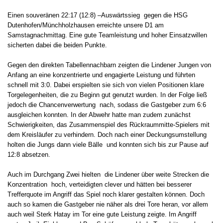
Einen souveränen 22:17 (12:8) –Auswärtssieg gegen die HSG
Dutenhofen/Münchholzhausen erreichte unsere D1 am
Samstagnachmittag. Eine gute Teamleistung und hoher Einsatzwillen
sicherten dabei die beiden Punkte.
Gegen den direkten Tabellennachbarn zeigten die Lindener Jungen von
Anfang an eine konzentrierte und engagierte Leistung und führten
schnell mit 3:0. Dabei erspielten sie sich von vielen Positionen klare
Torgelegenheiten, die zu Beginn gut genutzt wurden. In der Folge ließ
jedoch die Chancenverwertung nach, sodass die Gastgeber zum 6:6
ausgleichen konnten. In der Abwehr hatte man zudem zunächst
Schwierigkeiten, das Zusammenspiel des Rückraummitte-Spielers mit
dem Kreisläufer zu verhindern. Doch nach einer Deckungsumstellung
holten die Jungs dann viele Bälle und konnten sich bis zur Pause auf
12:8 absetzen.
Auch im Durchgang Zwei hielten die Lindener über weite Strecken die
Konzentration hoch, verteidigten clever und hätten bei besserer
Trefferquote im Angriff das Spiel noch klarer gestalten können. Doch
auch so kamen die Gastgeber nie näher als drei Tore heran, vor allem
auch weil Sterk Hatay im Tor eine gute Leistung zeigte. Im Angriff