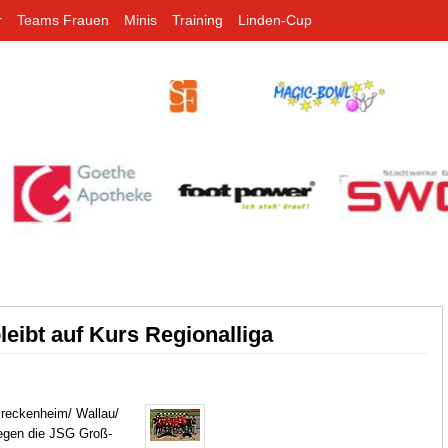
r
Teams Frauen
Minis
Training
Linden-Cup
eibt auf Kurs Regionalliga
reckenheim/ Wallau/
egen die JSG Groß-