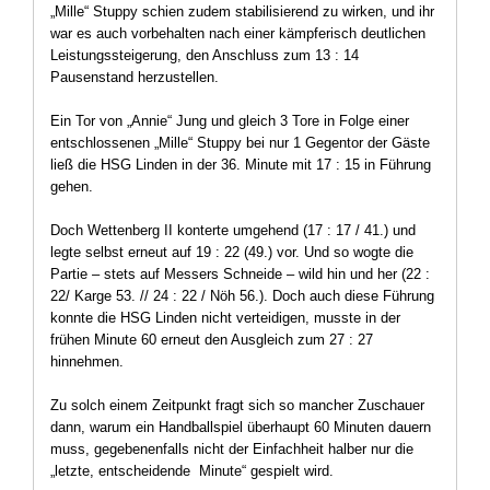
„Mille“ Stuppy schien zudem stabilisierend zu wirken, und ihr
war es auch vorbehalten nach einer kämpferisch deutlichen
Leistungssteigerung, den Anschluss zum 13 : 14
Pausenstand herzustellen.
Ein Tor von „Annie“ Jung und gleich 3 Tore in Folge einer
entschlossenen „Mille“ Stuppy bei nur 1 Gegentor der Gäste
ließ die HSG Linden in der 36. Minute mit 17 : 15 in Führung
gehen.
Doch Wettenberg II konterte umgehend (17 : 17 / 41.) und
legte selbst erneut auf 19 : 22 (49.) vor. Und so wogte die
Partie – stets auf Messers Schneide – wild hin und her (22 :
22/ Karge 53. // 24 : 22 / Nöh 56.). Doch auch diese Führung
konnte die HSG Linden nicht verteidigen, musste in der
frühen Minute 60 erneut den Ausgleich zum 27 : 27
hinnehmen.
Zu solch einem Zeitpunkt fragt sich so mancher Zuschauer
dann, warum ein Handballspiel überhaupt 60 Minuten dauern
muss, gegebenenfalls nicht der Einfachheit halber nur die
„letzte, entscheidende Minute“ gespielt wird.