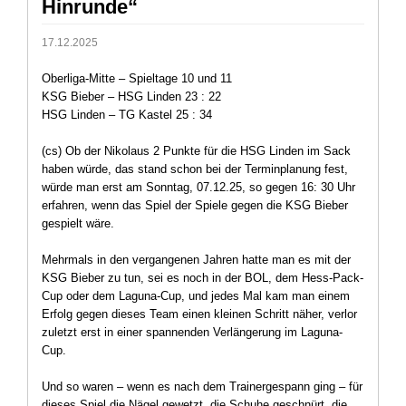
Hinrunde“
17.12.2025
Oberliga-Mitte – Spieltage 10 und 11
KSG Bieber – HSG Linden 23 : 22
HSG Linden – TG Kastel 25 : 34
(cs) Ob der Nikolaus 2 Punkte für die HSG Linden im Sack
haben würde, das stand schon bei der Terminplanung fest,
würde man erst am Sonntag, 07.12.25, so gegen 16: 30 Uhr
erfahren, wenn das Spiel der Spiele gegen die KSG Bieber
gespielt wäre.
Mehrmals in den vergangenen Jahren hatte man es mit der
KSG Bieber zu tun, sei es noch in der BOL, dem Hess-Pack-
Cup oder dem Laguna-Cup, und jedes Mal kam man einem
Erfolg gegen dieses Team einen kleinen Schritt näher, verlor
zuletzt erst in einer spannenden Verlängerung im Laguna-
Cup.
Und so waren – wenn es nach dem Trainergespann ging – für
dieses Spiel die Nägel gewetzt, die Schuhe geschnürt, die