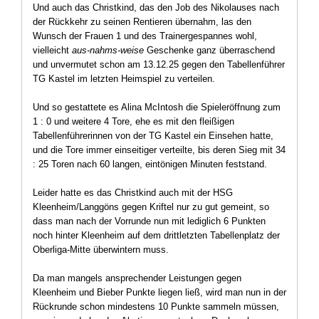
Und auch das Christkind, das den Job des Nikolauses nach
der Rückkehr zu seinen Rentieren übernahm, las den
Wunsch der Frauen 1 und des Trainergespannes wohl,
vielleicht
aus-nahms-weise
Geschenke ganz überraschend
und unvermutet schon am 13.12.25 gegen den Tabellenführer
TG Kastel im letzten Heimspiel zu verteilen.
Und so gestattete es Alina McIntosh die Spieleröffnung zum
1 : 0 und weitere 4 Tore, ehe es mit den fleißigen
Tabellenführerinnen von der TG Kastel ein Einsehen hatte,
und die Tore immer einseitiger verteilte, bis deren Sieg mit 34
: 25 Toren nach 60 langen, eintönigen Minuten feststand.
Leider hatte es das Christkind auch mit der HSG
Kleenheim/Langgöns gegen Kriftel nur zu gut gemeint, so
dass man nach der Vorrunde nun mit lediglich 6 Punkten
noch hinter Kleenheim auf dem drittletzten Tabellenplatz der
Oberliga-Mitte überwintern muss.
Da man mangels ansprechender Leistungen gegen
Kleenheim und Bieber Punkte liegen ließ, wird man nun in der
Rückrunde schon mindestens 10 Punkte sammeln müssen,