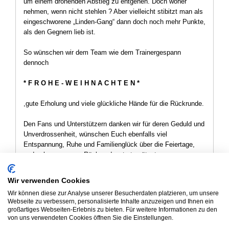
um einem drohenden Abstieg zu entgehen. Doch woher
nehmen, wenn nicht stehlen ? Aber vielleicht stibitzt man als
eingeschworene „Linden-Gang“ dann doch noch mehr Punkte,
als den Gegnern lieb ist.
So wünschen wir dem Team wie dem Trainergespann
dennoch
* F R O H E - W E I H N A C H T E N *
,gute Erholung und viele glückliche Hände für die Rückrunde.
Den Fans und Unterstützern danken wir für deren Geduld und
Unverdrossenheit, wünschen Euch ebenfalls viel
Entspannung, Ruhe und Familienglück über die Feiertage,
und sehen uns zum Rückrundenstart spätestens am
Samstag, 17.01.2026 / 19:30 in der Klein-Lindener
Sporthalle
gesund und munter wieder, wenn es heißt:
Wir verwenden Cookies
Wir können diese zur Analyse unserer Besucherdaten platzieren, um unsere
OL-Mitte - Frauen 1: HSG Linden vs. TuS Kriftel
Webseite zu verbessern, personalisierte Inhalte anzuzeigen und Ihnen ein
großartiges Webseiten-Erlebnis zu bieten. Für weitere Informationen zu den
Zurück
von uns verwendeten Cookies öffnen Sie die Einstellungen.