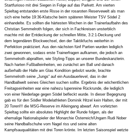
Startfurioso mit drei Siegen in Folge auf das Parkett. Am vierten
Spieltag entstanden erste Risse in der rosaroten Reservewelt als man
sich eine herbe 19:36-Klatsche beim späteren Meister TSV Södel 2
einhandelte. Es sollten die härtesten Wochen in der Trainerlaufbahn des
Christian Semmelroth folgen, der sich in Fachkreisen unsterblich
machte mit der Entdeckung der schnellen Mitte, 3:2:1-Deckung und
dem legendären Blockwechsel, den der Taktikfuchs weiterhin in
Perfektion praktiziert. Aus den nächsten fünf Partien wurden lediglich
zwei gewonnen, sodass erste Trainerfragen aufkamen, die jedoch an
Semmelroth abprallten, wie Styling-Tipps an unserer Bundeskanzlerin.
Nach harten Fußballeinheiten, wo zunächst am Ball und danach
außerhalb der Halle am Glas Kondition gebolzt wurde, brachte
Semmelroth seine „Jungs“ auf ein Ausdauerlevel, das in der
Handballwelt seines Gleichen suchen sollte. Ergebnis der wöchentlichen
Freitagseinheiten war eine nahezu lupenreine Rückrunde, die lediglich
von einer Niederlage gegen Södel befleckt wurde. In dieser Begegnung
gab es für den Södler Modelathleten Dominik Hitzel kein Halten, der mit
20 Toren!!! die MSG-Reserve im Alleingang abwarf. Am vorletzten
Spieltag sollte ein absolutes Highlight der Runde folgen, als der
ehemalige Nationalspieler der Monarchie Österreich/Ungarn Rudi Nober
seine Handballschuhe vom Nagel riss und seine alten
Kampfsauqualitäten mit drei Toren krönte. Im letzten Saisonspiel wetzte