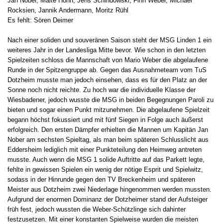
Jan Nober, Malte Höhn, Jens Schindowski, Finn Weber, Michael
Rocksien, Jannik Andermann, Moritz Rühl
Es fehlt: Sören Deimer
Nach einer soliden und souveränen Saison steht der MSG Linden 1 ein
weiteres Jahr in der Landesliga Mitte bevor. Wie schon in den letzten
Spielzeiten schloss die Mannschaft von Mario Weber die abgelaufene
Runde in der Spitzengruppe ab. Gegen das Ausnahmeteam vom TuS
Dotzheim musste man jedoch einsehen, dass es für den Platz an der
Sonne noch nicht reichte. Zu hoch war die individuelle Klasse der
Wiesbadener, jedoch wusste die MSG in beiden Begegnungen Paroli zu
bieten und sogar einen Punkt mitzunehmen. Die abgelaufene Spielzeit
begann höchst fokussiert und mit fünf Siegen in Folge auch äußerst
erfolgreich. Den ersten Dämpfer erhielten die Mannen um Kapitän Jan
Nober am sechsten Spieltag, als man beim späteren Schlusslicht aus
Eddersheim lediglich mit einer Punkteteilung den Heimweg antreten
musste. Auch wenn die MSG 1 solide Auftritte auf das Parkett legte,
fehlte in gewissen Spielen ein wenig der nötige Esprit und Spielwitz,
sodass in der Hinrunde gegen den TV Breckenheim und späteren
Meister aus Dotzheim zwei Niederlage hingenommen werden mussten.
Aufgrund der enormen Dominanz der Dotzheimer stand der Aufsteiger
früh fest, jedoch wussten die Weber-Schützlinge sich dahinter
festzusetzen. Mit einer konstanten Spielweise wurden die meisten