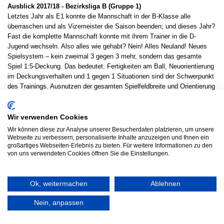
Ausblick 2017/18 - Bezirksliga B (Gruppe 1)
Letztes Jahr als E1 konnte die Mannschaft in der B-Klasse alle
überraschen und als Vizemeister die Saison beenden; und dieses Jahr?
Fast die komplette Mannschaft konnte mit ihrem Trainer in die D-
Jugend wechseln. Also alles wie gehabt? Nein! Alles Neuland! Neues
Spielsystem – kein zweimal 3 gegen 3 mehr, sondern das gesamte
Spiel 1:5-Deckung. Das bedeutet: Fertigkeiten am Ball, Neuorientierung
im Deckungsverhalten und 1 gegen 1 Situationen sind der Schwerpunkt
des Trainings. Ausnutzen der gesamten Spielfeldbreite und Orientierung
auf eine feste Position sind ungewohnt und eine echte Herausforderung
für viele Jungs und auch für den Trainer. Dazu kommt der Abgang
unseres Spielmachers, in dessen Rolle nun andere Spieler reinwachsen
Wir verwenden Cookies
werden. Aber mit dem Rückenwind aus der letzten Saison, viel Spaß
Wir können diese zur Analyse unserer Besucherdaten platzieren, um unsere
und großem Teamgeist freuen sich alle auf eine neue Herausforderung.
Webseite zu verbessern, personalisierte Inhalte anzuzeigen und Ihnen ein
großartiges Webseiten-Erlebnis zu bieten. Für weitere Informationen zu den
von uns verwendeten Cookies öffnen Sie die Einstellungen.
Trainer Kai Maaß
E1-Jugend - Bezirksliga A
Ok, weitermachen
Ablehnen
Nein, anpassen