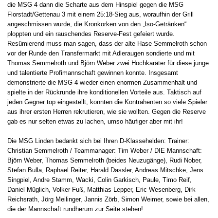
die MSG 4 dann die Scharte aus dem Hinspiel gegen die MSG
Florstadt/Gettenau 3 mit einem 25:18-Sieg aus, woraufhin der Grill
angeschmissen wurde, die Kronkorken von den „Iso-Getränken“
ploppten und ein rauschendes Reserve-Fest gefeiert wurde.
Resümierend muss man sagen, dass der alte Hase Semmelroth schon
vor der Runde den Transfermarkt mit Adleraugen sondierte und mit
Thomas Semmelroth und Björn Weber zwei Hochkaräter für diese junge
und talentierte Profimannschaft gewinnen konnte. Insgesamt
demonstrierte die MSG 4 wieder einen enormen Zusammenhalt und
spielte in der Rückrunde ihre konditionellen Vorteile aus. Taktisch auf
jeden Gegner top eingestellt, konnten die Kontrahenten so viele Spieler
aus ihrer ersten Herren rekrutieren, wie sie wollten. Gegen die Reserve
gab es nur selten etwas zu lachen, umso häufiger aber mit ihr!
Die MSG Linden bedankt sich bei Ihren D-Klassehelden: Trainer:
Christian Semmelroth / Teammanager: Tim Weber / DIE Mannschaft:
Björn Weber, Thomas Semmelroth (beides Neuzugänge), Rudi Nober,
Stefan Bulla, Raphael Reiter, Harald Dassler, Andreas Mitschke, Jens
Singpiel, Andre Stamm, Wacki, Colin Garkisch, Paule, Timo Reif,
Daniel Müglich, Volker Fuß, Matthias Lepper, Eric Wesenberg, Dirk
Reichsrath, Jörg Meilinger, Jannis Zörb, Simon Weimer, sowie bei allen,
die der Mannschaft rundherum zur Seite stehen!