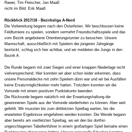
Rawer, Tim Fleischer, Jan Maaß
nicht im Bild: Erik Maaß
Rückblick 2017/18 - Bezirksliga A-Nord
Die Vorbereitung begann nach den Osterferien. Wir beschlossen keine
Feldturniere zu spielen, sondern vermehrt Freundschaftsspiele und das
vom Bezirk angebotene Orientierungsturnier zu besuchen. Unsere
Mannschaft, ausschließlich mit Spielern der jüngeren Jahrgänge
bestückt, schlug sich hier achtbar, und wir meldeten die Jungs in den
Bezirk A.
Die Runde begann mit zwei Siegen und einer knappen Niederlage recht
vielversprechend. Hier konnten wir aber schon leider erkennen, dass
unsere Personaldecke mit zehn Spielern dünn war und wir bei Ausfällen
keine Ersatzmöglichkeiten mehr hatten. Trotzdem konnten wir die
Vorrunde mit einem positiven Punktekonto beenden.
Die Rückrunde begann natürlich mit der Erwartungshaltung die
gewonnenen Spiele aus der Vorrunde wiederholen zu können. Aber weit
gefehlt. Wir mussten bis zum drittletzten Spieltag warten, bis die
erwarteten Ergebnisse eingefahren werden konnten. Die Wende begann
aber bereits am viertletzten Spieltag, wo wir den bis dorthin
ungeschlagenen Tabellenführer in einem großartigen Spiel beinahe einen