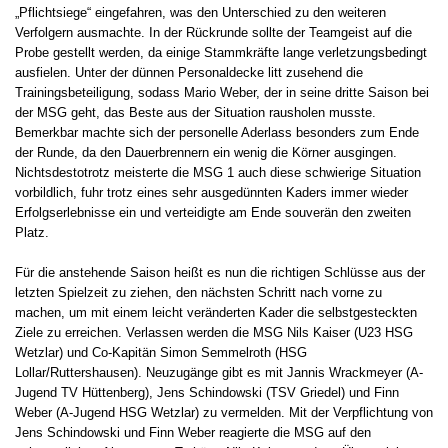
„Pflichtsiege“ eingefahren, was den Unterschied zu den weiteren
Verfolgern ausmachte. In der Rückrunde sollte der Teamgeist auf die
Probe gestellt werden, da einige Stammkräfte lange verletzungsbedingt
ausfielen. Unter der dünnen Personaldecke litt zusehend die
Trainingsbeteiligung, sodass Mario Weber, der in seine dritte Saison bei
der MSG geht, das Beste aus der Situation rausholen musste.
Bemerkbar machte sich der personelle Aderlass besonders zum Ende
der Runde, da den Dauerbrennern ein wenig die Körner ausgingen.
Nichtsdestotrotz meisterte die MSG 1 auch diese schwierige Situation
vorbildlich, fuhr trotz eines sehr ausgedünnten Kaders immer wieder
Erfolgserlebnisse ein und verteidigte am Ende souverän den zweiten
Platz.
Für die anstehende Saison heißt es nun die richtigen Schlüsse aus der
letzten Spielzeit zu ziehen, den nächsten Schritt nach vorne zu
machen, um mit einem leicht veränderten Kader die selbstgesteckten
Ziele zu erreichen. Verlassen werden die MSG Nils Kaiser (U23 HSG
Wetzlar) und Co-Kapitän Simon Semmelroth (HSG
Lollar/Ruttershausen). Neuzugänge gibt es mit Jannis Wrackmeyer (A-
Jugend TV Hüttenberg), Jens Schindowski (TSV Griedel) und Finn
Weber (A-Jugend HSG Wetzlar) zu vermelden. Mit der Verpflichtung von
Jens Schindowski und Finn Weber reagierte die MSG auf den