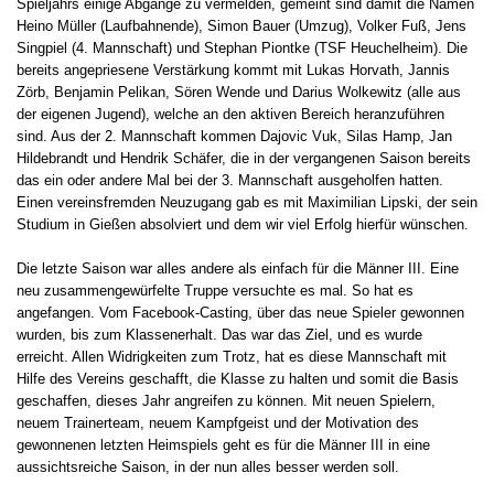
Spieljahrs einige Abgänge zu vermelden, gemeint sind damit die Namen
Heino Müller (Laufbahnende), Simon Bauer (Umzug), Volker Fuß, Jens
Singpiel (4. Mannschaft) und Stephan Piontke (TSF Heuchelheim). Die
bereits angepriesene Verstärkung kommt mit Lukas Horvath, Jannis
Zörb, Benjamin Pelikan, Sören Wende und Darius Wolkewitz (alle aus
der eigenen Jugend), welche an den aktiven Bereich heranzuführen
sind. Aus der 2. Mannschaft kommen Dajovic Vuk, Silas Hamp, Jan
Hildebrandt und Hendrik Schäfer, die in der vergangenen Saison bereits
das ein oder andere Mal bei der 3. Mannschaft ausgeholfen hatten.
Einen vereinsfremden Neuzugang gab es mit Maximilian Lipski, der sein
Studium in Gießen absolviert und dem wir viel Erfolg hierfür wünschen.
Die letzte Saison war alles andere als einfach für die Männer III. Eine
neu zusammengewürfelte Truppe versuchte es mal. So hat es
angefangen. Vom Facebook-Casting, über das neue Spieler gewonnen
wurden, bis zum Klassenerhalt. Das war das Ziel, und es wurde
erreicht. Allen Widrigkeiten zum Trotz, hat es diese Mannschaft mit
Hilfe des Vereins geschafft, die Klasse zu halten und somit die Basis
geschaffen, dieses Jahr angreifen zu können. Mit neuen Spielern,
neuem Trainerteam, neuem Kampfgeist und der Motivation des
gewonnenen letzten Heimspiels geht es für die Männer III in eine
aussichtsreiche Saison, in der nun alles besser werden soll.