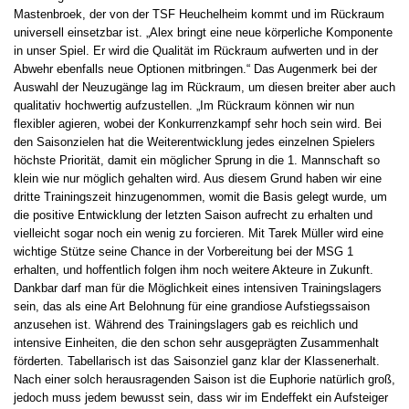
Mastenbroek, der von der TSF Heuchelheim kommt und im Rückraum
universell einsetzbar ist. „Alex bringt eine neue körperliche Komponente
in unser Spiel. Er wird die Qualität im Rückraum aufwerten und in der
Abwehr ebenfalls neue Optionen mitbringen.“ Das Augenmerk bei der
Auswahl der Neuzugänge lag im Rückraum, um diesen breiter aber auch
qualitativ hochwertig aufzustellen. „Im Rückraum können wir nun
flexibler agieren, wobei der Konkurrenzkampf sehr hoch sein wird. Bei
den Saisonzielen hat die Weiterentwicklung jedes einzelnen Spielers
höchste Priorität, damit ein möglicher Sprung in die 1. Mannschaft so
klein wie nur möglich gehalten wird. Aus diesem Grund haben wir eine
dritte Trainingszeit hinzugenommen, womit die Basis gelegt wurde, um
die positive Entwicklung der letzten Saison aufrecht zu erhalten und
vielleicht sogar noch ein wenig zu forcieren. Mit Tarek Müller wird eine
wichtige Stütze seine Chance in der Vorbereitung bei der MSG 1
erhalten, und hoffentlich folgen ihm noch weitere Akteure in Zukunft.
Dankbar darf man für die Möglichkeit eines intensiven Trainingslagers
sein, das als eine Art Belohnung für eine grandiose Aufstiegssaison
anzusehen ist. Während des Trainingslagers gab es reichlich und
intensive Einheiten, die den schon sehr ausgeprägten Zusammenhalt
förderten. Tabellarisch ist das Saisonziel ganz klar der Klassenerhalt.
Nach einer solch herausragenden Saison ist die Euphorie natürlich groß,
jedoch muss jedem bewusst sein, dass wir im Endeffekt ein Aufsteiger