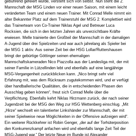
gebührend gefeiert wurde, versteht sich von selbst. Nun steht die 2.
Mannschaft der MSG Linden vor einer neuen Saison, mit einem leicht
veränderten Team und einem neuen Trainer. Mit Conrad Melle nimmt ein
alter Bekannter Platz auf dem Trainerstuhl der MSG 2. Komplettiert wird
das Trainerteam von Co-Trainer Niklas Agel und Betreuer Luca
Rocksien, die sich in den letzten Jahren als unverzichtbare Kräfte
erwiesen. Melle trainierte den Großteil der Mannschaft in der damaligen
A-Jugend über drei Spielzeiten und war auch jahrelang als Spieler bei
der MSG 1 aktiv. Aus seiner Zeit bei der HSG Lollar/Ruttershausen
bringt der gebürtige Göttinger seinen ehemaligen
Mannschaftskameraden Nico Piazzolla aus der Landesliga mit, der mit
seiner Familie in Lützellinden lebt und ebenfalls auf eine langjährige
MSG-Vergangenheit zurückblicken kann. „Nico bringt sehr viel
Erfahrung mit, was dem Rückraum zugutekommen wird, und er verfügt
über handballerische Qualitäten, die in entscheidenden Phasen den
Ausschlag geben können“, freut sich Conrad Melle über die
Verpflichtung. Ebenfalls kehrt Niklas Hirzmann zurück, der nach seiner
Jugendzeit bei der MSG den Weg zur HSG Wettenberg einschlug. „Mit
„Hirze“ wechselt ein talentierter Linkshänder zur Mannschaft, der mit
seiner Spielweise neue Möglichkeiten in der Offensive aufzeigen wird“.
Ein weiterer Rückkehrer ist Robin Genger, „der auf der Torhüterposition
den Konkurrenzkampf anfachen wird und ebenfalls lange Zeit Teil der
MSG-Jugend war.“ Der letzte Neue im Bunde ist Alexander