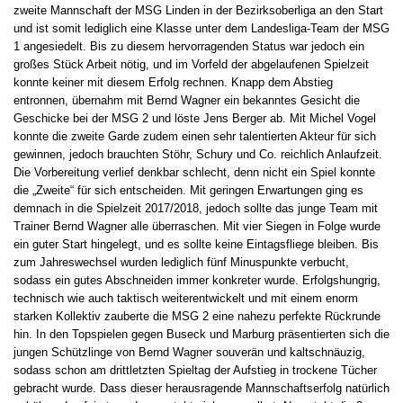
zweite Mannschaft der MSG Linden in der Bezirksoberliga an den Start
und ist somit lediglich eine Klasse unter dem Landesliga-Team der MSG
1 angesiedelt. Bis zu diesem hervorragenden Status war jedoch ein
großes Stück Arbeit nötig, und im Vorfeld der abgelaufenen Spielzeit
konnte keiner mit diesem Erfolg rechnen. Knapp dem Abstieg
entronnen, übernahm mit Bernd Wagner ein bekanntes Gesicht die
Geschicke bei der MSG 2 und löste Jens Berger ab. Mit Michel Vogel
konnte die zweite Garde zudem einen sehr talentierten Akteur für sich
gewinnen, jedoch brauchten Stöhr, Schury und Co. reichlich Anlaufzeit.
Die Vorbereitung verlief denkbar schlecht, denn nicht ein Spiel konnte
die „Zweite“ für sich entscheiden. Mit geringen Erwartungen ging es
demnach in die Spielzeit 2017/2018, jedoch sollte das junge Team mit
Trainer Bernd Wagner alle überraschen. Mit vier Siegen in Folge wurde
ein guter Start hingelegt, und es sollte keine Eintagsfliege bleiben. Bis
zum Jahreswechsel wurden lediglich fünf Minuspunkte verbucht,
sodass ein gutes Abschneiden immer konkreter wurde. Erfolgshungrig,
technisch wie auch taktisch weiterentwickelt und mit einem enorm
starken Kollektiv zauberte die MSG 2 eine nahezu perfekte Rückrunde
hin. In den Topspielen gegen Buseck und Marburg präsentierten sich die
jungen Schützlinge von Bernd Wagner souverän und kaltschnäuzig,
sodass schon am drittletzten Spieltag der Aufstieg in trockene Tücher
gebracht wurde. Dass dieser herausragende Mannschaftserfolg natürlich