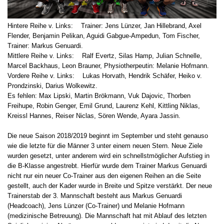
Hintere Reihe v. Links: Trainer: Jens Lünzer, Jan Hillebrand, Axel
Flender, Benjamin Pelikan, Aguidi Gabgue-Ampedun, Tom Fischer,
Trainer: Markus Genuardi.
Mittlere Reihe v. Links: Ralf Evertz, Silas Hamp, Julian Schnelle,
Marcel Backhaus, Leon Brauner, Physiotherpeutin: Melanie Hofmann.
Vordere Reihe v. Links: Lukas Horvath, Hendrik Schäfer, Heiko v.
Prondzinski, Darius Wolkewitz.
Es fehlen: Max Lipski, Martin Brökmann, Vuk Dajovic, Thorben
Freihupe, Robin Genger, Emil Grund, Laurenz Kehl, Kittling Niklas,
Kreissl Hannes, Reiser Niclas, Sören Wende, Ayara Jassin.
Die neue Saison 2018/2019 beginnt im September und steht genauso
wie die letzte für die Männer 3 unter einem neuen Stern. Neue Ziele
wurden gesetzt, unter anderem wird ein schnellstmöglicher Aufstieg in
die B-Klasse angestrebt. Hierfür wurde dem Trainer Markus Genuardi
nicht nur ein neuer Co-Trainer aus den eigenen Reihen an die Seite
gestellt, auch der Kader wurde in Breite und Spitze verstärkt. Der neue
Trainerstab der 3. Mannschaft besteht aus Markus Genuardi
(Headcoach), Jens Lünzer (Co-Trainer) und Melanie Hofmann
(medizinische Betreuung). Die Mannschaft hat mit Ablauf des letzten