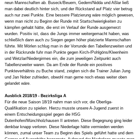
neun Mannschaften ab. Buseck/Beuern, Gedern/Nidda und Aßlar ließ
man dabei deutlich hinter sich, und der Rückstand auf Platz vier betrug
auch nur zwei Punkte. Eine bessere Platzierung wäre möglich gewesen,
wenn man nicht zu Beginn der Runde mit Startschwierigkeiten zu
kämpfen gehabt hätte, die erst im Verlauf der Runde ausgemerzt
wurden. Positiv ist, dass die Jungs immer weitergemacht haben, was
schließlich dann auch zu Siegen gegen höher platzierte Mannschaften
führte. Mit Mörlen schlug man in der Vorrunde den Tabellenzweiten und
in der Rückrunde fuhr man Punkte gegen Kirch-/Pohlgöns/Kleenheim
und Wetzlar/Niedergirmes ein, die zum jeweiligen Zeitpunkt auch
Tabellenzweiter waren. Da am Ende der Runde ein positives
Punkteverhältnis zu Buche stand, zeigten sich die Trainer Julian Jung
und Jan Nober zufrieden, obwohl man gerne noch etwas weiter oben
gelandet wäre.
Ausblick 2018/19 - Bezirksliga A
Für die neue Saison 18/19 nahm man sich vor, die Oberliga-
Qualifikation zu spielen. Hierzu musste unsere A-Jugend zuerst in
einem Entscheidungsspiel gegen die HSG
Dutenhofen/Münchholzhausen II antreten. Diese Begegnung ging leider
denkbar knapp verloren. Diese Niederlage hätte vermieden werden
können, zumal unser Team zu Beginn des Spiels geführt hatte und dem