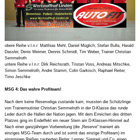
obere Reihe v.l.n.r: Matthias Mehl, Daniel Müglich, Stefan Bulla, Harald
Dassler, Denis Weimer, Dennis Schmidt, Tim Weber, Trainer Christian
Semmelroth
untere Reihe v.l.n.r: Dirk Reichsrath, Tristan Voss, Andreas Mitschke,
Simon Semmelroth, Andre Stamm, Colin Garkisch, Raphael Reiter,
Timo Jeschke
MSG 4: Das wahre Profiteam!
Nach dem keine Reserveliga zustande kam, mussten die Schützlinge
von Trainerroutinier Christian Semmelroth in der D-Klasse das runde
Leder durch die Hallen der Nation jagen. Mit dem Erreichen des dritten
Platzes ging im Endeffekt ein neuer Stern am D-Klassen-Himmel auf.
Nach einer ganzjährigen Vorbereitung (die „Reserve“ trainiert als
einziges MSG-Team durch und ist somit das einzige Profiteam) im
einarmigen Reißen zauberten Reiter, Lepper, Singpiel und Co. einen