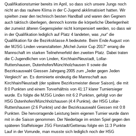
Qualifikationsturnier bereits im April, so dass sich unsere Jungs noch
nicht an das rauhere Klima in der C-Jugend akklimatisiert hatten. Wir
spielten zwar den technisch besten Handball und waren den Gegnern
auch taktisch überlegen, dennoch konnte die körperliche Überlegenheit
der zumeist älteren Gegenspieler nicht kompensiert werden, so dass wir
in der Qualifikation lediglich auf Platz 4 landeten, was „nur“ die
Qualifikation für die Bezirksklasse A bedeutete. Beim Ende August von
der MJSG Linden veranstalteten „Michel-Junior Cup 2017“ errang die
Mannschaft im starken Teilnehmerfeld den zweiten Platz. Dabei traten
die C-Jugendlichen von Linden, Kirchhain/Neustadt, Lollar-
Ruttershausen, Dutenhofen/Münchholzhausen II sowie die
Bezirksauswahl Giessen Jahrgang 2005 zum „Jeder gegen Jeden
Vergleich“ an. Es dominierte eindeutig die Mannschaft aus
Kirchhain/Neustadt (der spätere Bezirksmeister dieser Saison), die mit
8:0 Punkten und einem Torverhältnis von 41:17 klarer Turniersieger
wurde. Es folgte die MJSG Linden mit 6:2 Punkten, gefolgt von der
HSG Dutenhofen/Münchholzhausen (4:4 Punkte), der HSG Lollar-
Ruttershausen (2:6 Punkte) und der Bezirksauswahl Giessen mit 0:8
Punkten. Die hervorragende Leistung beim eigenen Turnier wurde dann
mit in die Saison genommen. Der Niederlage im ersten Spiel gegen den
späteren Staffelsieger JSG Florstadt/Gettenau folgte ein 11:3 Punkte
Lauf in der Vorrunde, man musste sich lediglich noch der HSG