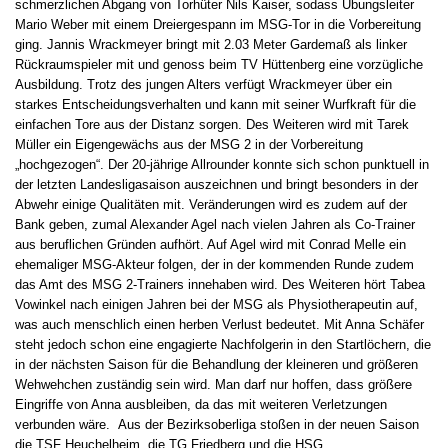
schmerzlichen Abgang von Torhüter Nils Kaiser, sodass Übungsleiter
Mario Weber mit einem Dreiergespann im MSG-Tor in die Vorbereitung
ging. Jannis Wrackmeyer bringt mit 2.03 Meter Gardemaß als linker
Rückraumspieler mit und genoss beim TV Hüttenberg eine vorzügliche
Ausbildung. Trotz des jungen Alters verfügt Wrackmeyer über ein
starkes Entscheidungsverhalten und kann mit seiner Wurfkraft für die
einfachen Tore aus der Distanz sorgen. Des Weiteren wird mit Tarek
Müller ein Eigengewächs aus der MSG 2 in der Vorbereitung
„hochgezogen“. Der 20-jährige Allrounder konnte sich schon punktuell in
der letzten Landesligasaison auszeichnen und bringt besonders in der
Abwehr einige Qualitäten mit. Veränderungen wird es zudem auf der
Bank geben, zumal Alexander Agel nach vielen Jahren als Co-Trainer
aus beruflichen Gründen aufhört. Auf Agel wird mit Conrad Melle ein
ehemaliger MSG-Akteur folgen, der in der kommenden Runde zudem
das Amt des MSG 2-Trainers innehaben wird. Des Weiteren hört Tabea
Vowinkel nach einigen Jahren bei der MSG als Physiotherapeutin auf,
was auch menschlich einen herben Verlust bedeutet. Mit Anna Schäfer
steht jedoch schon eine engagierte Nachfolgerin in den Startlöchern, die
in der nächsten Saison für die Behandlung der kleineren und größeren
Wehwehchen zuständig sein wird. Man darf nur hoffen, dass größere
Eingriffe von Anna ausbleiben, da das mit weiteren Verletzungen
verbunden wäre. Aus der Bezirksoberliga stoßen in der neuen Saison
die TSF Heuchelheim, die TG Friedberg und die HSG