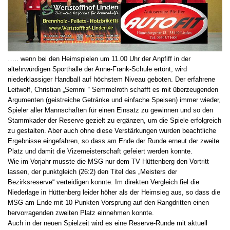
….. wenn bei den Heimspielen um 11.00 Uhr der Anpfiff in der
altehrwürdigen Sporthalle der Anne-Frank-Schule ertönt, wird
niederklassiger Handball auf höchstem Niveau geboten. Der erfahrene
Leitwolf, Christian „Semmi “ Semmelroth schafft es mit überzeugenden
Argumenten (geistreiche Getränke und einfache Speisen) immer wieder,
Spieler aller Mannschaften für einen Einsatz zu gewinnen und so den
Stammkader der Reserve gezielt zu ergänzen, um die Spiele erfolgreich
zu gestalten. Aber auch ohne diese Verstärkungen wurden beachtliche
Ergebnisse eingefahren, so dass am Ende der Runde erneut der zweite
Platz und damit die Vizemeisterschaft gefeiert werden konnte.
Wie im Vorjahr musste die MSG nur dem TV Hüttenberg den Vortritt
lassen, der punktgleich (26:2) den Titel des „Meisters der
Bezirksreserve“ verteidigen konnte. Im direkten Vergleich fiel die
Niederlage in Hüttenberg leider höher als der Heimsieg aus, so dass die
MSG am Ende mit 10 Punkten Vorsprung auf den Rangdritten einen
hervorragenden zweiten Platz einnehmen konnte.
Auch in der neuen Spielzeit wird es eine Reserve-Runde mit aktuell