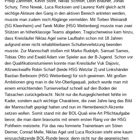
Philip Zammert, Kevin Stöhr, Niklas Schnorr, Leon Brauner, Jonas
Schury, Timo Nowak, Luca Rocksien und Laurenz Kehl gleich acht
wichtige Akteure den Gang in den aktiven Bereich antreten werden,
musste man zudem noch Abgänge vermelden. Mit Torben Weinandt
(SG Kleenheim) und Tarek Müller (HSG Wettenberg) musste man zwei
Stützen an höherklassige Teams abgeben. Tragischerweise kam hinzu,
dass Kreisläufer Niklas Agel seine Laufbahn schon mit 18 Jahren
aufgrund einer nicht rehabilitierbaren Schulterverletzung beenden
musste. Zur Mannschaft stoßen mit Marko Rudolph, Samuel Sames,
Tobias Otto und Ewald Adam vier Spieler aus der B-Jugend. Schon vor
den Qualifikationsturnieren konnte man Kreisläufer Vuk Dajovic,
Allzweckwaffe Robin Scharf (beide HSG Wetzlar 2) und Linkshänder
Bastian Berbroom (HSG Wettenberg) für sich gewinnen. Mit großen
Ambitionen ging man in die Vor-Oberligaquali, jedoch wurde man mit
einem ernüchternden Turnierverlauf schnell auf den Boden der
Tatsachen zurückgebracht. Nicht nur die Ausgeglichenheit fehlte im
Kader, sondern auch wichtige Charaktere
, die zwei Jahre lang das Bild
der Mannschaft geprägt hatten und nun im Herrenbereich Akzente
setzen wollen. Somit stand mit der BOL-Quali eine Art Pflichtaufgabe
bevor, die man dann bravourös mit einem ersten Rang vor der HSG
Pohlheim meisterte. Für das neu formierte Trainerteam um Sören
Deimer, Conrad Melle, Niklas Agel und Luca Rocksien steht eine kaum
einzuschätzende BOL-Runde bevor, denn nicht nur die gegnerischen