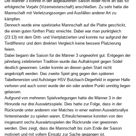
Die Männer 3 konnte in der abgelaufenen Saison leider nicht an das so
erfolgreiche Vorjahr (Vizemeisterschaft) anschließen. Zu sehr hatte die
Mannschaft mit Verletzungssorgen und Ausfällen anderer Art zu
kämpfen.
Dennoch wurde eine spielstarke Mannschaft auf die Platte geschickt,
die einen guten fünften Platz erreichte. Dabei war man punktgleich
(23:13) mit dem Dritt- und Viertplatzierten und konnte nur aufgrund der
Tordifferenz und dem direkten Vergleich keine bessere Platzierung
feiern.
Dabei begann die Saison für die Männer 3 ungewohnt gut. Entgegen der
jahrelang zelebrierten Tradition wurde das Auftaktspiel gegen Södel
deutlich gewonnen. Leider konnte an diesen guten Start nicht
angeknüpft werden. Das zweite Spiel ging gegen den späteren
Tabellenersten und Aufsteiger HSV Butzbach-Degerfeld in eigener Halle
verloren und auch sonst wurde der ein oder andere Punkt unnötig liegen
gelassen.
Aufgrund von mehreren Spielverlegungen hatte die Männer 3 in der
Hinrunde nur drei Auswärtsspiele. Dies hatte zur Folge, dass in der
Rückrunde unter anderem vier Matches in einer wahren Auswärtsrallye
hintereinander zu spielen waren. Erfreulicherweise konnten von den
insgesamt sechs Auswärtsspielen der Rückrunde vier gewonnen
werden. Dies zeigt, dass die Mannschaft bis zum Ende der Saison
motiviert und mit vollem Einsatz zur Sache gegangen ist.