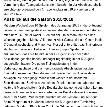
Vermittlung des Teamgedankens zielt, bezahlt. In der Abschlusstabelle
erreichte die D-Jugend den 4. Tabellenplatz mit 19:9 Punkten und
264:220 Toren.
Ausblick auf die Saison 2015/2016
Mit dem Wechsel von 10 Spielern des Jahrgangs 2003 in die D-Jugend
gehen wir personell gestärkt in die anstehende Spielsaison und starten
mit einem 14 Spieler Kader. Auch auf der Trainerbank hat es einen
Wechsel gegeben: Moritz Volk ersetzt Alex Garcia, der als Coach in die
C-Jugend wechselt, und Maren van Kessel unterstützt das Trainerteam
als Torwarttrainer und Betreuer. Unseren jungen Spielern ist
anzumerken, dass sie bereits in der E-Jugend in der höchsten
Spielklasse gespielt haben und sogar regelmäßig in der D-Jugend
ausgeholfen haben. Die guten Trainingsleistung in der
Vorbereitungsphase und das hervorragende Abschneiden bei den
Kleinfeldturnieren in Ober-Mörlen und Griedel hat uns Trainer dazu
bewogen, die noch junge Mannschaft wieder in der höchsten
Spielklasse des Bezirks anzumelden. Da sich neben uns aber nur noch
weitere 5 Mannschaften für die Bezirksoberliga gemeldet haben, kommt
diese nicht zustande und wir starten in der Bezirksklasse A, diesmal
einer 10er Staffel. Wie bereits erwähnt lief die Vorbereitung sehr gut:
Beim Pfingstturnier in Mörlen konnte die D-Jugend den Turniersieg
erringen. Der dritte Platz beim Turnier in Griedel ist sogar noch höher zu