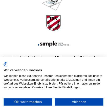
Layout, technische Umsetzung und Betreuung der Webseite der
MSG Linden und für den Linden-Cup:
Wir verwenden Cookies
Simple Web-Solutions GmbH
Wir können diese zur Analyse unserer Besucherdaten platzieren, um unsere
Preulgasse 12a
Webseite zu verbessern, personalisierte Inhalte anzuzeigen und Ihnen ein
D-61191 Rosbach v.d.H.
großartiges Webseiten-Erlebnis zu bieten. Für weitere Informationen zu den
Telefon: +49 (0) 60 03 / 9 34 56-0
von uns verwendeten Cookies öffnen Sie die Einstellungen.
www.simple-web-solutions.de
Ok, weitermachen
Ablehnen
© 2026 HSG LINDEN HANDBALL