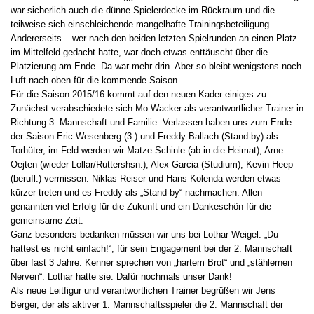
war sicherlich auch die dünne Spielerdecke im Rückraum und die
teilweise sich einschleichende mangelhafte Trainingsbeteiligung.
Andererseits – wer nach den beiden letzten Spielrunden an einen Platz
im Mittelfeld gedacht hatte, war doch etwas enttäuscht über die
Platzierung am Ende. Da war mehr drin. Aber so bleibt wenigstens noch
Luft nach oben für die kommende Saison.
Für die Saison 2015/16 kommt auf den neuen Kader einiges zu.
Zunächst verabschiedete sich Mo Wacker als verantwortlicher Trainer in
Richtung 3. Mannschaft und Familie. Verlassen haben uns zum Ende
der Saison Eric Wesenberg (3.) und Freddy Ballach (Stand-by) als
Torhüter, im Feld werden wir Matze Schinle (ab in die Heimat), Arne
Oejten (wieder Lollar/Ruttershsn.), Alex Garcia (Studium), Kevin Heep
(berufl.) vermissen. Niklas Reiser und Hans Kolenda werden etwas
kürzer treten und es Freddy als „Stand-by“ nachmachen. Allen
genannten viel Erfolg für die Zukunft und ein Dankeschön für die
gemeinsame Zeit.
Ganz besonders bedanken müssen wir uns bei Lothar Weigel. „Du
hattest es nicht einfach!“, für sein Engagement bei der 2. Mannschaft
über fast 3 Jahre. Kenner sprechen von „hartem Brot“ und „stählernen
Nerven“. Lothar hatte sie. Dafür nochmals unser Dank!
Als neue Leitfigur und verantwortlichen Trainer begrüßen wir Jens
Berger, der als aktiver 1. Mannschaftsspieler die 2. Mannschaft der