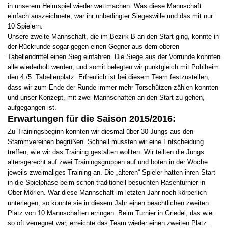
in unserem Heimspiel wieder wettmachen. Was diese Mannschaft
einfach auszeichnete, war ihr unbedingter Siegeswille und das mit nur
10 Spielern.
Unsere zweite Mannschaft, die im Bezirk B an den Start ging, konnte in
der Rückrunde sogar gegen einen Gegner aus dem oberen
Tabellendrittel einen Sieg einfahren. Die Siege aus der Vorrunde konnten
alle wiederholt werden, und somit belegten wir punktgleich mit Pohlheim
den 4./5. Tabellenplatz. Erfreulich ist bei diesem Team festzustellen,
dass wir zum Ende der Runde immer mehr Torschützen zählen konnten
und unser Konzept, mit zwei Mannschaften an den Start zu gehen,
aufgegangen ist.
Erwartungen für die Saison 2015/2016:
Zu Trainingsbeginn konnten wir diesmal über 30 Jungs aus den
Stammvereinen begrüßen. Schnell mussten wir eine Entscheidung
treffen, wie wir das Training gestalten wollten. Wir teilten die Jungs
altersgerecht auf zwei Trainingsgruppen auf und boten in der Woche
jeweils zweimaliges Training an. Die „älteren“ Spieler hatten ihren Start
in die Spielphase beim schon traditionell besuchten Rasenturnier in
Ober-Mörlen. War diese Mannschaft im letzten Jahr noch körperlich
unterlegen, so konnte sie in diesem Jahr einen beachtlichen zweiten
Platz von 10 Mannschaften erringen. Beim Turnier in Griedel, das wie
so oft verregnet war, erreichte das Team wieder einen zweiten Platz.