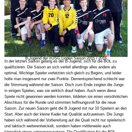
B-Jugend der mJSG Linden Saison 2015 / 2016
In der letzten Saison gelang es der B-Jugend, sich für die BOL zu
qualifizieren. Die Saison an sich verlief allerdings alles andere als
optimal. Wichtige Spieler verletzten sich gleich zu Beginn, und leider
holte man insgesamt nur zwei Punkte. Dementsprechend schlecht war
die Stimmung während der Saison. Doch zum Ende zeigten die Jungs
in einigen Spielen, was sie wirklich drauf haben. Auch wenn diese
Spiele nicht gewonnen werden konnten, bildeten sie einen versöhnlichen
Abschluss für die Runde und stimmten hoffnungsvoll für die neue
Saison. Zur neuen Saison geht die B Jugend mit nur 10 Spielern an den
Start. Aber auch der kleine Kader hat Qualität aufzuweisen. Die Jungs
haben sich während der Vorbereitung auf die Quali nicht nur spielerisch
und taktisch weiterentwickelt, sondern haben mittlerweile auch
körperlich etwas entgegenzusetzen. Die Qualifikation für die BOL