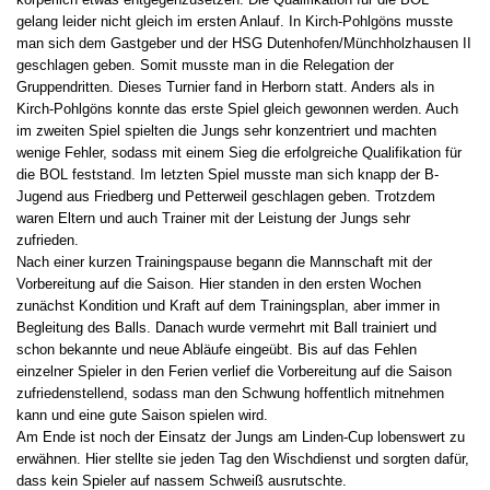
gelang leider nicht gleich im ersten Anlauf. In Kirch-Pohlgöns musste
man sich dem Gastgeber und der HSG Dutenhofen/Münchholzhausen II
geschlagen geben. Somit musste man in die Relegation der
Gruppendritten. Dieses Turnier fand in Herborn statt. Anders als in
Kirch-Pohlgöns konnte das erste Spiel gleich gewonnen werden. Auch
im zweiten Spiel spielten die Jungs sehr konzentriert und machten
wenige Fehler, sodass mit einem Sieg die erfolgreiche Qualifikation für
die BOL feststand. Im letzten Spiel musste man sich knapp der B-
Jugend aus Friedberg und Petterweil geschlagen geben. Trotzdem
waren Eltern und auch Trainer mit der Leistung der Jungs sehr
zufrieden.
Nach einer kurzen Trainingspause begann die Mannschaft mit der
Vorbereitung auf die Saison. Hier standen in den ersten Wochen
zunächst Kondition und Kraft auf dem Trainingsplan, aber immer in
Begleitung des Balls. Danach wurde vermehrt mit Ball trainiert und
schon bekannte und neue Abläufe eingeübt. Bis auf das Fehlen
einzelner Spieler in den Ferien verlief die Vorbereitung auf die Saison
zufriedenstellend, sodass man den Schwung hoffentlich mitnehmen
kann und eine gute Saison spielen wird.
Am Ende ist noch der Einsatz der Jungs am Linden-Cup lobenswert zu
erwähnen. Hier stellte sie jeden Tag den Wischdienst und sorgten dafür,
dass kein Spieler auf nassem Schweiß ausrutschte.