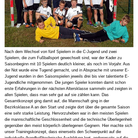
Nach dem Wechsel von fünf Spielern in die C-Jugend und zwei
Spielern, die zum Fußballsport gewechselt sind, war der Kader zu
Saisonbeginn mit 10 Spielern deutlich kleiner, als noch im Vorjahr. Aus
der Not wurde eine Tugend gemacht, und in Absprache mit unserer E-
Jugend wurden in den Saisonspielen jeweils drei bis vier talentierte E-
Jugendliche mitgenommen. Die jungen Spieler konnten damit schon
erste Erfahrungen in der nächsten Altersklasse sammeln und zeigten in
allen Spielen, dass man sehr gut auf sie zählen kann. Das
Gesamtkonzept ging damit auf, die Mannschaft ging in der
Bezirksklasse A an den Start und zeigte dort über die gesamte Saison
eine sehr starke Leistung. Hervorzuheben war in den meisten Spielen
die mannschaftliche Geschlossenheit und die technische Überlegenheit
gegenüber den meist körperlich überlegenen Gegnern. Hier machte sich
unser Trainingskonzept, dass einerseits den Schwerpunkt auf die
individuelle (handball)technische Ausbildung legt, andererseits auf die