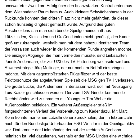
unerwarteter Zwei-Tore-Erfolg über den finanzstarken Kontrahenten aus
dem Wiesbadener Raum heraus. Auch kleinere Schwächephasen in der
Rückrunde konnten den dritten Platz nicht mehr gefährden, da dieser
schon frühzeitig dingfest gemacht wurde. Aufgrund des guten
Abschneidens sah man sich bei der Spielgemeinschaft aus
Lützellinden, Kleinlinden und Großen-Linden nicht genötigt, den Kader
groß umzukrempeln, weshalb man mit dem nahezu identischen Team
der Vorsaison auch wieder in der kommenden Runde angreifen möchte.
Die einzigen Abgänge, die man vermelden musste, sind Linksaußen
Jannik Andermann, der zur U23 des TV Hüttenberg wechseln wird und
Abwehrstratege Jörg Meilinger, der nur noch im Notfall einspringen
möchte. Mit dem gegenstoßstarken Flügelflitzer wird der beste
Feldtorschütze der abgelaufenen Spielzeit die MSG gen TVH verlassen.
Die große Lücke, die Andermann hinterlassen wird, soll mit Neuzugang
Luis Kaiser geschlossen werden. Der vom TSV Griedel kommende
Rechtshänder wird zusammen mit Youngster Tim Weber die
Außenposition bekleiden. Ein weiterer Außenspieler stieß im
fortgeschrittenen Verlauf der Vorbereitung zum Kader dazu. Mit Marc
Köhn konnte man einen Lützellindener zurückholen, der im letzten Jahr
noch für den Bundesliga-Unterbau der HSG Wetzlar in der Oberliga aktiv
war. Dort konnte der Linkshänder, der auf der rechten Außenbahn
heimisch ist, viel dazulernen, weshalb er der MSG Linden eine wichtige