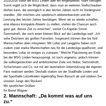
2015/2016 sollte die MSG Linden über ein eingespieltes Team verfügen.
Somit ergibt sich die Möglichkeit, dass man an weiteren Stellschrauben
drehen kann, die womöglich in den letzten Jahren nicht im Vordergrund
standen. „Wir möchten uns spielerisch weiterentwickeln und die
Leistung des letzten Jahres bestätigen. Wenn wir es wieder schaffen,
eine ebenso kompakte Abwehr zu stellen, stehen die Chancen auch
ganz gut, dieses Ziel zu erreichen“, verriet Co-Kapitän Simon
Semmelroth, der noch einen kleinen Blick auf die Landesliga warf: „Ich
sehe Dotzheim als großen Favoriten. Insgesamt können drei bis fünf
Mannschaften oben mitspielen. Mit Lollar und Langgöns haben sich
zudem zwei starke Mannschaften neu für die Landesliga qualifiziert, und
besonders Lollar ist einiges zu zutrauen.“ Welche Platzierung am Ende
bei der MSG Linden herausspringt, ist noch ungewiss, jedoch können
die selbstgesteckten und ambitionierten Ziele von Nober, Semmelroth,
Schuchmann und Co. nur mit der lautstarken Unterstützung der eigenen
Fans realisiert werden. Deshalb statten sie der Stadthalle Linden und
der Sporthalle Lützellinden regelmäßig Ihren Besuch ab und stärken Sie
unseren Jungs den Rücken!
Mit sportlichen Grüßen
Ihr Bernd Wagner
2. Mannschaft: „Da kommt was auf uns
zu.“