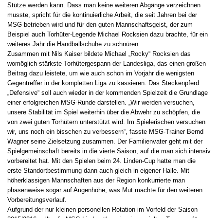
Stütze werden kann. Dass man keine weiteren Abgänge verzeichnen
musste, spricht für die kontinuierliche Arbeit, die seit Jahren bei der
MSG betrieben wird und für den guten Mannschaftsgeist, der zum
Beispiel auch Torhüter-Legende Michael Rocksien dazu brachte, für ein
weiteres Jahr die Handballschuhe zu schnüren.
Zusammen mit Nils Kaiser bildete Michael „Rocky“ Rocksien das
womöglich stärkste Torhütergespann der Landesliga, das einen großen
Beitrag dazu leistete, um wie auch schon im Vorjahr die wenigsten
Gegentreffer in der kompletten Liga zu kassieren. Das Steckenpferd
„Defensive“ soll auch wieder in der kommenden Spielzeit die Grundlage
einer erfolgreichen MSG-Runde darstellen. „Wir werden versuchen,
unsere Stabilität im Spiel weiterhin über die Abwehr zu schöpfen, die
von zwei guten Torhütern unterstützt wird. Im Spielerischen versuchen
wir, uns noch ein bisschen zu verbessern“, fasste MSG-Trainer Bernd
Wagner seine Zielsetzung zusammen. Der Familienvater geht mit der
Spielgemeinschaft bereits in die vierte Saison, auf die man sich intensiv
vorbereitet hat. Mit den Spielen beim 24. Linden-Cup hatte man die
erste Standortbestimmung dann auch gleich in eigener Halle. Mit
höherklassigen Mannschaften aus der Region konkurrierte man
phasenweise sogar auf Augenhöhe, was Mut machte für den weiteren
Vorbereitungsverlauf.
Aufgrund der nur kleinen personellen Rotation im Vorfeld der Saison