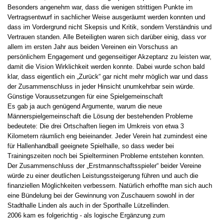
Besonders angenehm war, dass die wenigen strittigen Punkte im
Vertragsentwurf in sachlicher Weise ausgeräumt werden konnten und
dass im Vordergrund nicht Skepsis und Kritik, sondern Verständnis und
Vertrauen standen. Alle Beteiligten waren sich darüber einig, dass vor
allem im ersten Jahr aus beiden Vereinen ein Vorschuss an
persönlichem Engagement und gegenseitiger Akzeptanz zu leisten war,
damit die Vision Wirklichkeit werden konnte. Dabei wurde schon bald
klar, dass eigentlich ein „Zurück“ gar nicht mehr möglich war und dass
der Zusammenschluss in jeder Hinsicht unumkehrbar sein würde.
Günstige Voraussetzungen für eine Spielgemeinschaft
Es gab ja auch genügend Argumente, warum die neue
Männerspielgemeinschaft die Lösung der bestehenden Probleme
bedeutete: Die drei Ortschaften liegen im Umkreis von etwa 3
Kilometern räumlich eng beieinander. Jeder Verein hat zumindest eine
für Hallenhandball geeignete Spielhalle, so dass weder bei
Trainingszeiten noch bei Spielterminen Probleme entstehen konnten.
Der Zusammenschluss der „Erstmannschaftsspieler“ beider Vereine
würde zu einer deutlichen Leistungssteigerung führen und auch die
finanziellen Möglichkeiten verbessern. Natürlich erhoffte man sich auch
eine Bündelung bei der Gewinnung von Zuschauern sowohl in der
Stadthalle Linden als auch in der Sporthalle Lützellinden.
2006 kam es folgerichtig - als logische Ergänzung zum