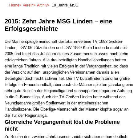
Home
>
Verein
>
Archiv
>
10_Jahre_MSG
2015: Zehn Jahre MSG Linden – eine
Erfolgsgeschichte
Die Männerspielgemeinschaft der Stammvereine TV 1892 Großen-
Linden, TSV 06 Lützellinden und TSV 1889 Klein-Linden besteht seit
2005 und feiert das Jubiläum dieses Zusammenschlusses nach zehn
erfolgreichen Jahren. Alle drei beteiligten Handballabteilungen hatten
eine lange Tradition mit vielen Erfolgen in der Vergangenheit, so dass
der Verzicht auf den ursprünglichen Vereinsnamen damals allen
Beteiligten doch recht schwer fiel. Der TV Lützellinden stand für große
Erfolge im Frauenhandball, aber auch die Männer spielten jahrelang eine
sehr gute Rolle in der Regionalliga und schnupperten sogar am Aufstieg
in die 2. Bundesliga. Auch der TV Großen-Linden hatte während der
Neunzigerjahre großen Stellenwert in der mittelhessischen
Handballszene. Die Oberliga-Mannschaft der Männer klopfte sogar an
die Tür der Regionalliga.
Glorreiche Vergangenheit löst die Probleme
nicht
Zu Beginn des zweiten Jahrtausends zeigte sich aber schon deutlich,