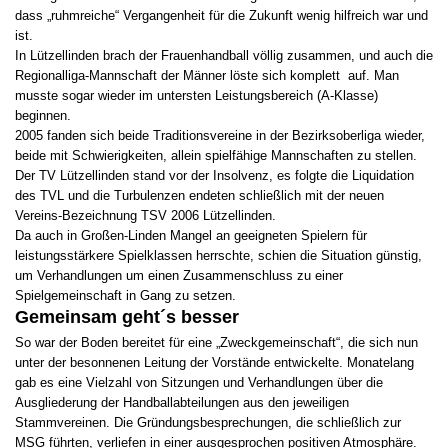
dass „ruhmreiche“ Vergangenheit für die Zukunft wenig hilfreich war und
ist.
In Lützellinden brach der Frauenhandball völlig zusammen, und auch die
Regionalliga-Mannschaft der Männer löste sich komplett auf. Man
musste sogar wieder im untersten Leistungsbereich (A-Klasse)
beginnen.
2005 fanden sich beide Traditionsvereine in der Bezirksoberliga wieder,
beide mit Schwierigkeiten, allein spielfähige Mannschaften zu stellen.
Der TV Lützellinden stand vor der Insolvenz, es folgte die Liquidation
des TVL und die Turbulenzen endeten schließlich mit der neuen
Vereins-Bezeichnung TSV 2006 Lützellinden.
Da auch in Großen-Linden Mangel an geeigneten Spielern für
leistungsstärkere Spielklassen herrschte, schien die Situation günstig,
um Verhandlungen um einen Zusammenschluss zu einer
Spielgemeinschaft in Gang zu setzen.
Gemeinsam geht´s besser
So war der Boden bereitet für eine „Zweckgemeinschaft“, die sich nun
unter der besonnenen Leitung der Vorstände entwickelte. Monatelang
gab es eine Vielzahl von Sitzungen und Verhandlungen über die
Ausgliederung der Handballabteilungen aus den jeweiligen
Stammvereinen. Die Gründungsbesprechungen, die schließlich zur
MSG führten, verliefen in einer ausgesprochen positiven Atmosphäre.