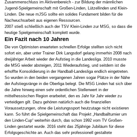
Zusammenschluss im Aktivenbereich - zur Bildung der männlichen
Jugend-Spielgemeinschaft mit Großen-Linden, Lützellinden und Klein-
Linden. Die neue mJSG sollte ein solides Fundament bilden für die
Nachwuchsarbeit aus eigenen Ressourcen.
2007 stieß schließlich auch der TSV Klein-Linden zur MSG, so dass die
heutige Spielgemeinschaft komplett wurde.
Ein Fazit nach 10 Jahren
Die von Optimisten erwarteten schnellen Erfolge stellten sich nicht
sofort ein, aber unter Trainer Dirk Langsdorf gelang immerhin 2008 nach
dreijähriger Arbeit wieder der Aufstieg in die Landesliga. 2010 musste
die MSG wieder absteigen, 2011 Wiederaufstieg, und seitdem ist die
erhoffte Konsolidierung in der Handball-Landesliga endlich eingetreten.
So wurden in den beiden vergangenen Jahren sogar Plätze in der Nähe
der Aufstiegsränge in die Oberliga belegt. Die MSG Linden hat sich über
die Jahre hinweg einen sehr ordentlichen Stellenwert in der
mittelhessischen Region erarbeitet, den es Jahr für Jahr wieder zu
verteidigen gilt. Dazu gehören natürlich auch die finanziellen
Voraussetzungen, ohne die Leistungssport heutzutage nicht existieren
kann. So führt die Spielgemeinschaft das Projekt „Handballturnier um
den Linden-Cup“ weiterhin durch, das schon 1992 vom TV Großen-
Linden gestartet wurde. 2016 steht das 25jährige Jubiläum für diese
Erfolgsgeschichte an. Auch das sehr professionell gestaltete