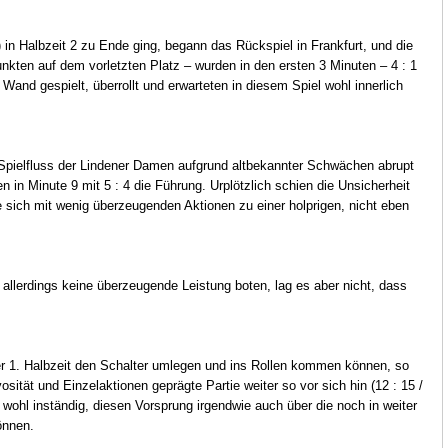
3) in Halbzeit 2 zu Ende ging, begann das Rückspiel in Frankfurt, und die
Punkten auf dem vorletzten Platz – wurden in den ersten 3 Minuten – 4 : 1
Wand gespielt, überrollt und erwarteten in diesem Spiel wohl innerlich
 Spielfluss der Lindener Damen aufgrund altbekannter Schwächen abrupt
 in Minute 9 mit 5 : 4 die Führung. Urplötzlich schien die Unsicherheit
ich mit wenig überzeugenden Aktionen zu einer holprigen, nicht eben
 allerdings keine überzeugende Leistung boten, lag es aber nicht, dass
r 1. Halbzeit den Schalter umlegen und ins Rollen kommen können, so
osität und Einzelaktionen geprägte Partie weiter so vor sich hin (12 : 15 /
 wohl inständig, diesen Vorsprung irgendwie auch über die noch in weiter
önnen.