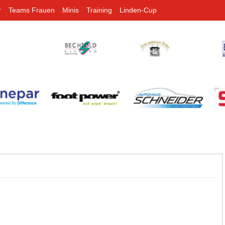
r
Teams Frauen
Minis
Training
Linden-Cup