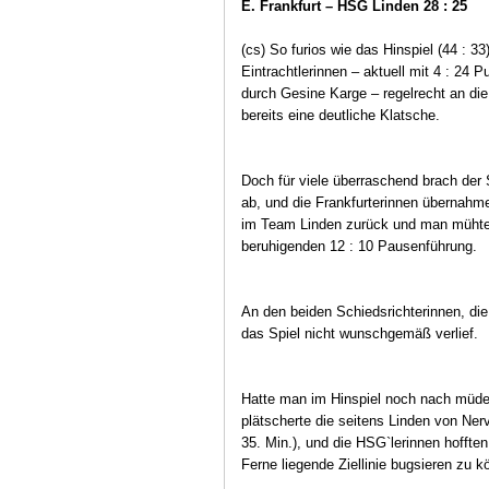
E. Frankfurt – HSG Linden 28 : 25
(cs) So furios wie das Hinspiel (44 : 3
Eintrachtlerinnen – aktuell mit 4 : 24 
durch Gesine Karge – regelrecht an die 
bereits eine deutliche Klatsche.
Doch für viele überraschend brach der
ab, und die Frankfurterinnen übernahmen
im Team Linden zurück und man mühte s
beruhigenden 12 : 10 Pausenführung.
An den beiden Schiedsrichterinnen, die
das Spiel nicht wunschgemäß verlief.
Hatte man im Hinspiel noch nach müde
plätscherte die seitens Linden von Nerv
35. Min.), und die HSG`lerinnen hofften
Ferne liegende Ziellinie bugsieren zu k