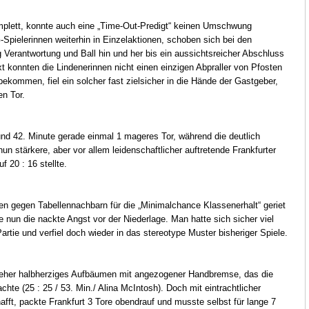
komplett, konnte auch eine „Time-Out-Predigt“ keinen Umschwung
-Spielerinnen weiterhin in Einzelaktionen, schoben sich bei den
g Verantwortung und Ball hin und her bis ein aussichtsreicher Abschluss
t konnten die Lindenerinnen nicht einen einzigen Abpraller von Pfosten
 bekommen, fiel ein solcher fast zielsicher in die Hände der Gastgeber,
en Tor.
und 42. Minute gerade einmal 1 mageres Tor, während die deutlich
nun stärkere, aber vor allem leidenschaftlicher auftretende Frankfurter
f 20 : 16 stellte.
egen gegen Tabellennachbarn für die „Minimalchance Klassenerhalt“ geriet
te nun die nackte Angst vor der Niederlage. Man hatte sich sicher viel
ie und verfiel doch wieder in das stereotype Muster bisheriger Spiele.
r eher halbherziges Aufbäumen mit angezogener Handbremse, das die
chte (25 : 25 / 53. Min./ Alina McIntosh). Doch mit eintrachtlicher
afft, packte Frankfurt 3 Tore obendrauf und musste selbst für lange 7