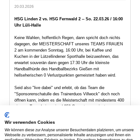
20.03.2026
HSG Linden 2 vs.
HSG Fernwald 2 -- So. 22.03.26 / 16:00
Uhr Lüli-Halle
Keine Wahlen, hoffentlich Regen, dann spricht doch nichts
dagegen, der MEISTERSCHAFT unseres TEAMS FRAUEN
2 am kommenden Sonntag, 16:00 Uhr, bei Kaffee und
Kuchen in der Lützellindener Sporthalle beizuwohnen, das
erwartet souverän dann gegen 17:30 Uhr die kleinste
Handballhürde des Handballbezirks Gießen mit
hellseherischen 0 Verlustpunkten gemeistert haben wird.
Seid also "live dabei" und erlebt, ob das Team die
"Sponsorenschatulle des Trainerduos Villwock" doch noch
öffnen kann, indem es die Meisterschaft mit mindestens 400
eigenen Toren bei maximal 250 Gegentoren erringt.
Aber "pssst !", ... verhungern muss bestimmt auch so
Wir verwenden Cookies
niemand, denn vermutlich wird das nicht so eng gesehen,
Wir können diese zur Analyse unserer Besucherdaten platzieren, um unsere
und Sponsoren finden sich sicher gerne :-)
Webseite zu verbessern, personalisierte Inhalte anzuzeigen und Ihnen ein